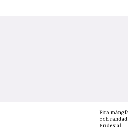
F
ira mångfa
och randad
Pridesjal