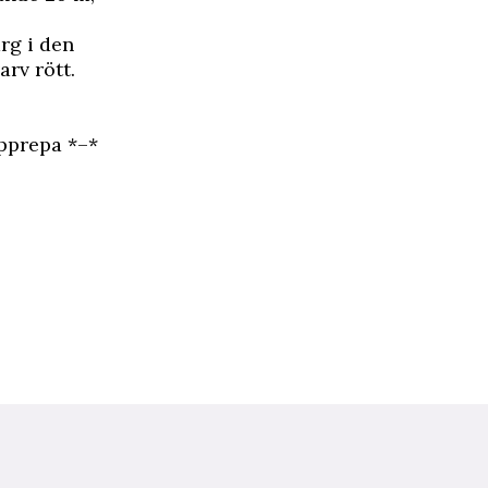
ärg i den
arv rött.
upprepa *–*