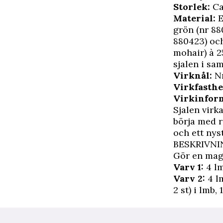
Storlek:
Ca
Material:
E
grön (nr 88
880423) och
mohair) à 2
sjalen i sa
Virknål:
Nr
Virkfasthe
Virkinfor
Sjalen virk
börja med r
och ett nys
BESKRIVNI
Gör en magi
Varv 1:
4 lm,
Varv 2:
4 lm
2 st) i lmb, 