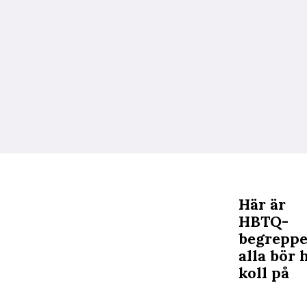
Här är
HBTQ-
begrepp
alla bör 
koll på