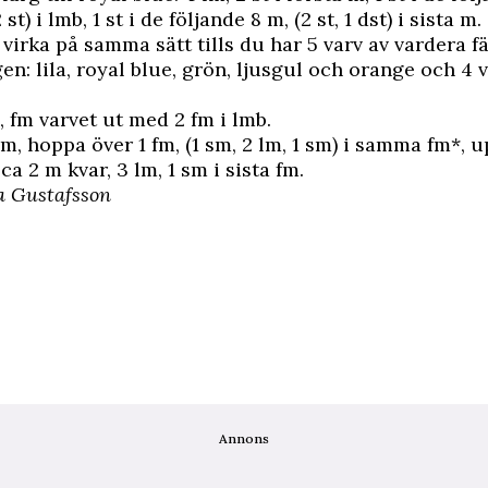
2 st) i lmb, 1 st i de följande 8 m, (2 st, 1 dst) i sista m.
 virka på samma sätt tills du har 5 varv av vardera f
en: lila, royal blue, grön, ljusgul och orange och 4 v
, fm varvet ut med 2 fm i lmb.
m, hoppa över 1 fm, (1 sm, 2 lm, 1 sm) i samma fm*, 
 ca 2 m kvar, 3 lm, 1 sm i sista fm.
a Gustafsson
Annons