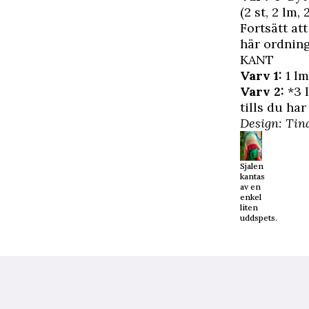
(2 st, 2 lm, 
Fortsätt att
här ordning
KANT
Varv 1:
1 lm
Varv 2:
*3 l
tills du har
Design: Tin
Sjalen
kantas
av en
enkel
liten
uddspets.