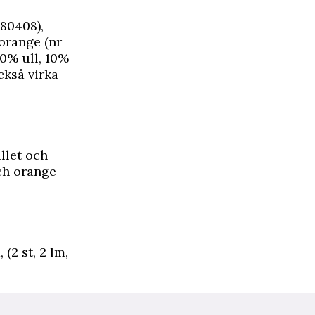
880408),
 orange (nr
40% ull, 10%
ckså virka
llet och
och orange
 (2 st, 2 lm,