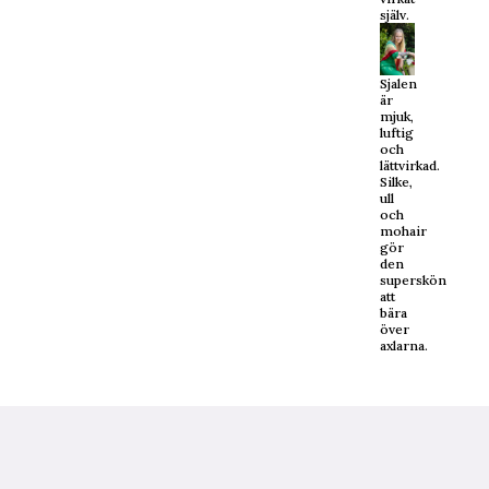
själv.
Sjalen
är
mjuk,
luftig
och
lättvirkad.
Silke,
ull
och
mohair
gör
den
superskön
att
bära
över
axlarna.