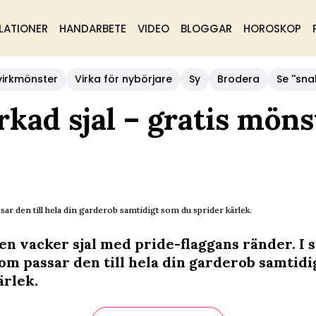
LATIONER
HANDARBETE
VIDEO
BLOGGAR
HOROSKOP
virkmönster
Virka för nybörjare
Sy
Brodera
Se ''sna
irkad sjal – gratis möns
sar den till hela din garderob samtidigt som du sprider kärlek.
en vacker sjal med pride-flaggans ränder. I s
om passar den till hela din garderob samtidi
ärlek.