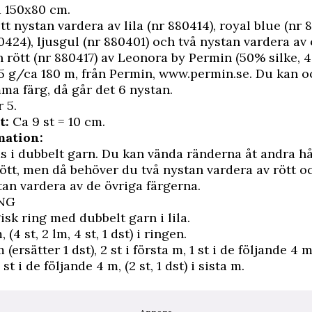
 150x80 cm.
tt nystan vardera av lila (nr 880414), royal blue (nr 
0424), ljusgul (nr 880401) och två nystan vardera av
 rött (nr 880417) av Leonora by Permin (50% silke, 
5 g/ca 180 m, från Permin, www.permin.se. Du kan o
mma färg, då går det 6 nystan.
 5.
t:
Ca 9 st = 10 cm.
mation:
as i dubbelt garn. Du kan vända ränderna åt andra hå
ött, men då behöver du två nystan vardera av rött 
tan vardera av de övriga färgerna.
NG
sk ring med dubbelt garn i lila.
 (4 st, 2 lm, 4 st, 1 dst) i ringen.
 (ersätter 1 dst), 2 st i första m, 1 st i de följande 4 m,
1 st i de följande 4 m, (2 st, 1 dst) i sista m.