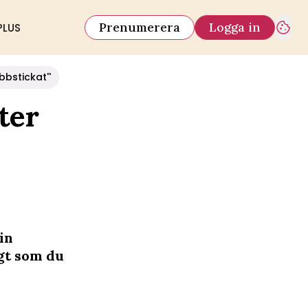
Prenumerera
Logga in
PLUS
bbstickat''
ter
in
gt som du