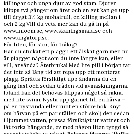
killingar och unga djur av god stam. Djuren
klipps två gånger om året och en get kan ge upp
till drygt 3½ kg mohairull, en killing mellan 1
och 2 kg.Vill du veta mer kan du gå in på
www.infoom.se
,
www.skaningsmala.se
och
www.angatorp.se
.
För liten, för stor, för tråkig?
Har du stickat ett plagg i ett älskat garn men nu
är plagget något som du inte längre kan, eller
vill, använda? Återbruka! Med lite pill i början tar
det inte så lång tid att repa upp ett monterat
plagg. Sprätta försiktigt upp ändarna du en
gång fäst och sedan tråden vid avmaskningarna.
Ibland kan det behövas klippas något så räkna
med lite svinn. Nysta upp garnet till en härva –
på en nystvinda eller runt en större bok. Knyt
om härvan på ett par ställen och skölj den sedan
i ljummet vatten, pressa försiktigt ur vattnet och
låt torka hängande, ev med någon liten tyngd så
garnet sträcks ut något. Behöver fibrerna ”fluffas