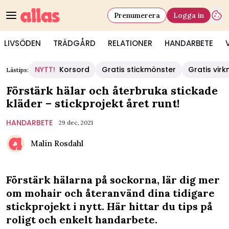
Prenumerera
Logga in
LIVSÖDEN
TRÄDGÅRD
RELATIONER
HANDARBETE
NYTT!
Korsord
Gratis stickmönster
Gratis vir
Lästips:
Förstärk hälar och återbruka stickade
kläder – stickprojekt året runt!
HANDARBETE
29 dec, 2021
Malin Rosdahl
Förstärk hälarna på sockorna, lär dig mer
om mohair och återanvänd dina tidigare
stickprojekt i nytt. Här hittar du tips på
roligt och enkelt handarbete.