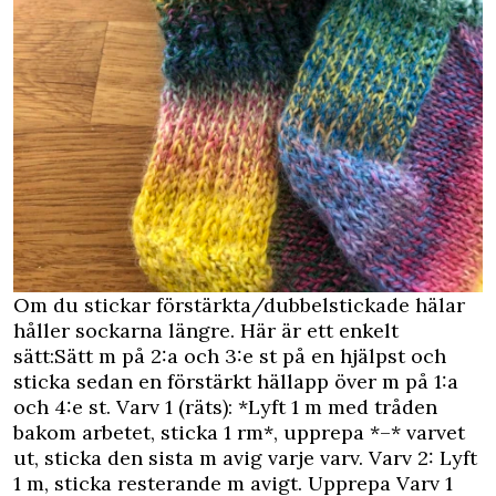
Om du stickar förstärkta/dubbelstickade hälar
håller sockarna längre. Här är ett enkelt
sätt:Sätt m på 2:a och 3:e st på en hjälpst och
sticka sedan en förstärkt hällapp över m på 1:a
och 4:e st. Varv 1 (räts): *Lyft 1 m med tråden
bakom arbetet, sticka 1 rm*, upprepa *–* varvet
ut, sticka den sista m avig varje varv. Varv 2: Lyft
1 m, sticka resterande m avigt. Upprepa Varv 1