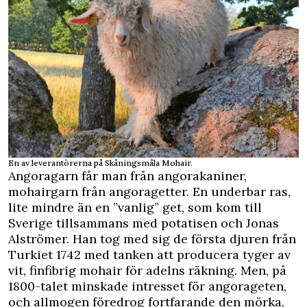
En av leverantörerna på Skåningsmåla Mohair.
Angoragarn får man från angorakaniner,
mohairgarn från angoragetter. En underbar ras,
lite mindre än en ”vanlig” get, som kom till
Sverige tillsammans med potatisen och Jonas
Alströmer. Han tog med sig de första djuren från
Turkiet 1742 med tanken att producera tyger av
vit, finfibrig mohair för adelns räkning. Men, på
1800-talet minskade intresset för angorageten,
och allmogen föredrog fortfarande den mörka,