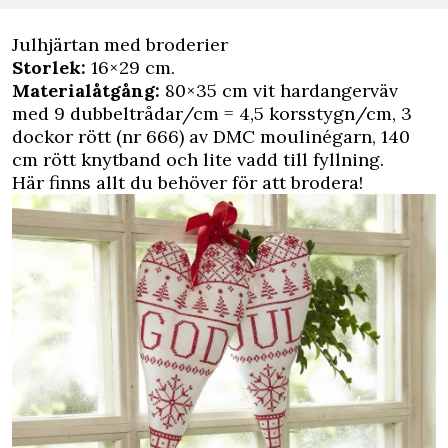
Julhjärtan med broderier
Storlek:
16×29 cm.
Materialåtgång:
80×35 cm vit hardangerväv
med 9 dubbeltrådar/cm = 4,5 korsstygn/cm, 3
dockor rött (nr 666) av DMC moulinégarn, 140
cm rött knytband och lite vadd till fyllning.
Här finns allt du behöver för att brodera!