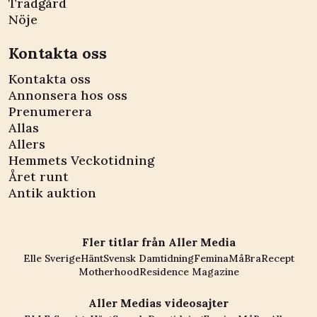
Trädgård
Nöje
Kontakta oss
Kontakta oss
Annonsera hos oss
Prenumerera
Allas
Allers
Hemmets Veckotidning
Året runt
Antik auktion
Fler titlar från Aller Media
Elle Sverige
Hänt
Svensk Damtidning
Femina
MåBra
Recept
Motherhood
Residence Magazine
Aller Medias videosajter