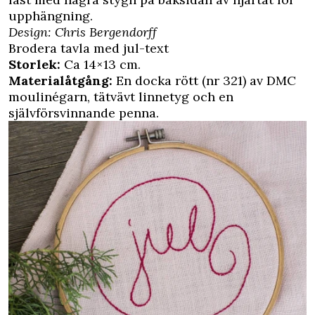
upphängning.
Design: Chris Bergendorff
Brodera tavla med jul-text
Storlek:
Ca 14×13 cm.
Materialåtgång:
En docka rött (nr 321) av DMC
moulinégarn, tätvävt linnetyg och en
självförsvinnande penna.