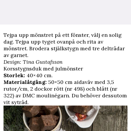
Tejpa upp mönstret på ett fönster, välj en solig
dag. Tejpa upp tyget ovanpå och rita av
mönstret. Brodera stjälkstygn med tre deltrådar
av garnet.
Design: Tina Gustafsson
Korsstygnsduk med julmönster
Storlek:
40×40 cm.
Materialåtgång:
50×50 cm aidaväv med 3,5
rutor/cm, 2 dockor rött (nr 498) och blått (nr
322) av DMC moulinégarn. Du behöver dessutom
vit sytråd.