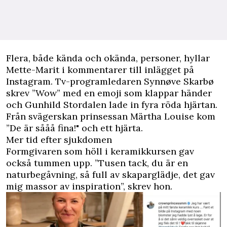
Flera, både kända och okända, personer, hyllar
Mette-Marit i kommentarer till inlägget på
Instagram. Tv-programledaren Synnøve Skarbø
skrev ”Wow” med en emoji som klappar händer
och Gunhild Stordalen lade in fyra röda hjärtan.
Från svägerskan prinsessan Märtha Louise kom
”De är sååå fina!" och ett hjärta.
Mer tid efter sjukdomen
Formgivaren som höll i keramikkursen gav
också tummen upp. ”Tusen tack, du är en
naturbegåvning, så full av skaparglädje, det gav
mig massor av inspiration”, skrev hon.