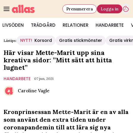
Prenumerera
Logga in
LIVSÖDEN
TRÄDGÅRD
RELATIONER
HANDARBETE
NYTT!
Korsord
Gratis stickmönster
Gratis vir
Lästips:
Här visar Mette-Marit upp sina
kreativa sidor: ”Mitt sätt att hitta
lugnet”
HANDARBETE
07 jun, 2021
Caroline Vagle
Kronprinsessan Mette-Marit är en av alla
som använt den extra tiden under
coronapandemin till att lära sig nya