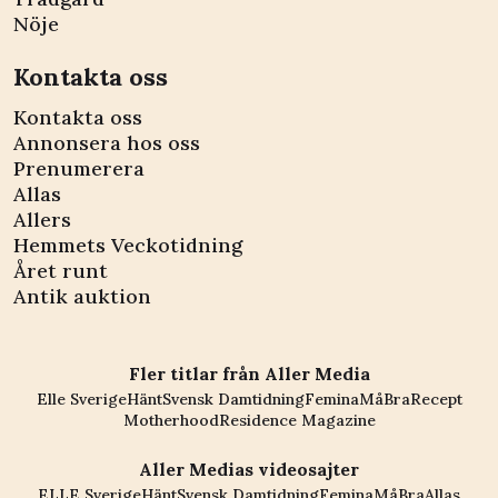
Nöje
Kontakta oss
Kontakta oss
Annonsera hos oss
Prenumerera
Allas
Allers
Hemmets Veckotidning
Året runt
Antik auktion
Fler titlar från Aller Media
Elle Sverige
Hänt
Svensk Damtidning
Femina
MåBra
Recept
Motherhood
Residence Magazine
Aller Medias videosajter
ELLE Sverige
Hänt
Svensk Damtidning
Femina
MåBra
Allas