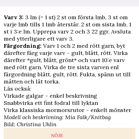
Varv 3:
3 lm (= 1 st) 2 st om första lmb, 3 st om
varje lmb tills 1 lmb återstår. 2 st om sista lmb, 1
st i 3:e lm. Upprepa varv 2 och 3 22 ggr. Avsluta
med ytterligare ett varv 3.
Färgordning:
Varv 1 och 2 med rött garn, byt
därefter färg varje varv – gult, blått, rött. Virka
därefter *gult, blått, grönt* och vart 10:e varv
med rött garn. Virka de tre sista varven enl
färgordning blått, gult, rött. Fukta, spänn ut till
måtten och låt torka.
Läs också:
Virkade galgar – enkel beskrivning
Snabbvirka ett fint fodral till lyktan
Virka klassiska mormorsrutor – enkelt mönster
Modell och beskrivning:
Mia Falk/Knitbag
Bild: Christina Uhlin
NÖJE