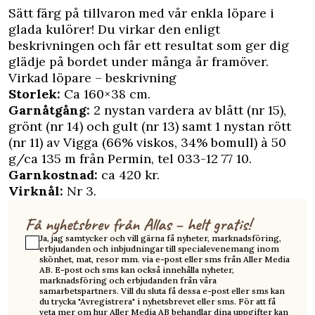
Sätt färg på tillvaron med vår enkla löpare i
glada kulörer! Du virkar den enligt
beskrivningen och får ett resultat som ger dig
glädje på bordet under många år framöver.
Virkad löpare – beskrivning
Storlek:
Ca 160×38 cm.
Garnåtgång:
2 nystan vardera av blått (nr 15),
grönt (nr 14) och gult (nr 13) samt 1 nystan rött
(nr 11) av Vigga (66% viskos, 34% bomull) à 50
g/ca 135 m från Permin, tel 033-12 77 10.
Garnkostnad:
ca 420 kr.
Virknål:
Nr 3.
Få nyhetsbrev från Allas – helt gratis!
Ja, jag samtycker och vill gärna få nyheter, marknadsföring,
erbjudanden och inbjudningar till specialevenemang inom
skönhet, mat, resor mm. via e-post eller sms från Aller Media
AB. E-post och sms kan också innehålla nyheter,
marknadsföring och erbjudanden från våra
samarbetspartners. Vill du sluta få dessa e-post eller sms kan
du trycka "Avregistrera" i nyhetsbrevet eller sms. För att få
veta mer om hur Aller Media AB behandlar dina uppgifter kan