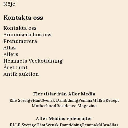
Nöje
Kontakta oss
Kontakta oss
Annonsera hos oss
Prenumerera
Allas
Allers
Hemmets Veckotidning
Året runt
Antik auktion
Fler titlar från Aller Media
Elle Sverige
Hänt
Svensk Damtidning
Femina
MåBra
Recept
Motherhood
Residence Magazine
Aller Medias videosajter
ELLE Sverige
Hänt
Svensk Damtidning
Femina
MåBra
Allas