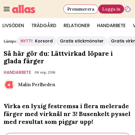
Prenumerera
Logga in
LIVSÖDEN
TRÄDGÅRD
RELATIONER
HANDARBETE
NYTT!
Korsord
Gratis stickmönster
Gratis vir
Lästips:
Så här gör du: Lättvirkad löpare i
glada färger
HANDARBETE
06 sep, 2016
Malin Perlheden
Virka en lyxig festremsa i flera melerade
färger med virknål nr 3! Busenkelt pyssel
med resultat som piggar upp!