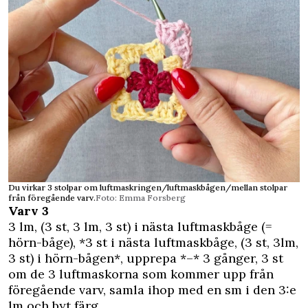
Du virkar 3 stolpar om luftmaskringen/luftmaskbågen/mellan stolpar
från föregående varv.
Foto: Emma Forsberg
Varv 3
3 lm, (3 st, 3 lm, 3 st) i nästa luftmaskbåge (=
hörn-båge), *3 st i nästa luftmaskbåge, (3 st, 3lm,
3 st) i hörn-bågen*, upprepa *–* 3 gånger, 3 st
om de 3 luftmaskorna som kommer upp från
föregående varv, samla ihop med en sm i den 3:e
lm och byt färg.