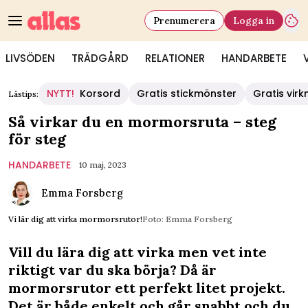
Prenumerera
Logga in
LIVSÖDEN
TRÄDGÅRD
RELATIONER
HANDARBETE
NYTT!
Korsord
Gratis stickmönster
Gratis vir
Lästips:
Så virkar du en mormorsruta – steg
för steg
HANDARBETE
10 maj, 2023
Emma Forsberg
Vi lär dig att virka mormorsrutor!
Foto: Emma Forsberg
Vill du lära dig att virka men vet inte
riktigt var du ska börja? Då är
mormorsrutor ett perfekt litet projekt.
Det är både enkelt och går snabbt och du