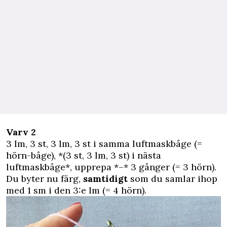
Varv 2
3 lm, 3 st, 3 lm, 3 st i samma luftmaskbåge (=
hörn-båge), *(3 st, 3 lm, 3 st) i nästa
luftmaskbåge*, upprepa *–* 3 gånger (= 3 hörn).
Du byter nu färg,
samtidigt
som du samlar ihop
med 1 sm i den 3:e lm (= 4 hörn).