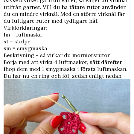
oavsett vilket garn du väljer, så väljer du virknål
utifrån garnet. Vill du ha tätare rutor använder
du en mindre virknål. Med en större virknål får
du luftigare rutor med tydligare hål.
Virkförklaringar:
lm = luftmaska
st = stolpe
sm = smygmaska
Beskrivning – så virkar du mormorsrutor
Börja med att virka 4 luftmaskor, sätt därefter
ihop dem med 1 smygmaska i första luftmaskan.
Du har nu en ring och följ sedan enligt nedan: