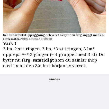
När du har virkat uppläggning och varv 1 så byter du färg snyggt med en
smygmaska.
Foto: Emma Forsberg
Varv 1
3 lm, 2 st i ringen, 3 lm, *3 st i ringen, 3 lm*,
upprepa *–* 3 gånger (= 4 grupper med 3 st). Du
byter nu färg,
samtidigt
som du samlar ihop
med 1 sm i den 3:e lm i början av varvet.
Annons