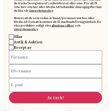
du trycka "Avregistrera" i nyhetsbrevet eller sms. För att få
veta mer om hur Aller Media AB behandlar dina uppgifter kan
du läsa vår
integritetspolicy
.
Notera att du som redan är kund/prenumerant hos Aller
Media AB fortsatt kommer att få marknadsföringsutskick för
våra produkter enligt våra
allmänna villkor
och
integritetspolicy
.
Allas
Antik & Auktion
Recept.se
Förnamn
Efternamn
E-post
Ja tack!