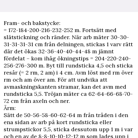
Fram- och bakstycke:
= 172-184-200-216-232-252 m. Fortsätt med
slätstickning och ränder. När arb mäter 30-30-
31-31-31-31 cm från delningen, stickas 1 varv rätt
där det ökas 32-36-40-40-44-48 m jämnt
fördelat – kom ihåg ökningstips = 204-220-240-
256-276-300 m. Byt till rundsticka 4,5 och sticka
resår (= 2 rm, 2 am) i 4 cm. Avm löst med rm över
rm och am över am. För att undvika att
avmaskningskanten stramar, kan det avm med
rundsticka 5,5. Tröjan mäter ca 62-64-66-68-70-
72 cm från axeln och ner.
Ärm:
Sätt de 50-56-58-60-62-64 m från tråden i den
ena sidan av arb på kort rundsticka eller
strumpstickor 5,5, sticka dessutom upp 1 m i var
och en av de 8-8-10-10-12-12 m som lades upp i