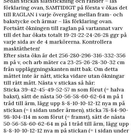
Sedan stickas slätstickning och ränder – läs
förklaring ovan, SAMTIDIGT på första v ökas det
till RAGLAN i varje övergång mellan fram- och
bakstycke och ärmar – läs förklaring ovan.
Fortsätt ökningen till raglan på vartannat varv
till det har ökats totalt 19-21-22-24-26-28 ggr på
varje sida av de 4 markörerna. Kontrollera
masktätheten!
Efter sista ökn är det 256-280-296-316-332-356
m på v, och arb mäter ca 23-25-26-28-30-32 cm
från uppläggningskanten mitt bak. Om detta
måttet inte är nått, sticka vidare utan ökningar
till rätt mått. Nästa v stickas så här:
Sticka 39-42-45-49-52-57 m som förut (= halva
bakst), sätt de nästa 50-56-58-60-62-64 m på 1
tråd till ärm, lägg upp 8-8-10-10-12-12 nya m på
stickan (= i sidan under ärmen), sticka 78-84-90-
98-104-114 m som förut (= framst), sätt de nästa
50-56-58-60-62-64 m på 1 tråd till ärm, lägg upp
8-8-10-10-12-12 nya m på stickan (= i sidan under