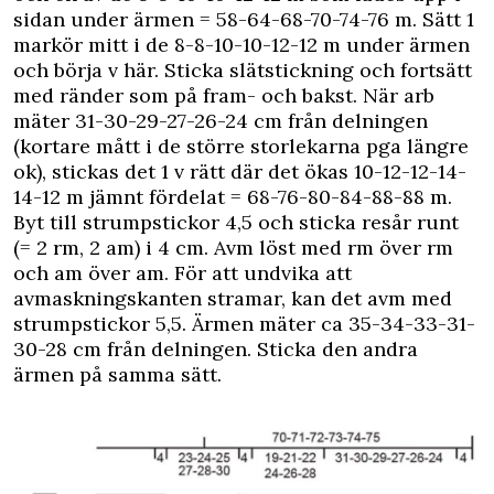
sidan under ärmen = 58-64-68-70-74-76 m. Sätt 1
markör mitt i de 8-8-10-10-12-12 m under ärmen
och börja v här. Sticka slätstickning och fortsätt
med ränder som på fram- och bakst. När arb
mäter 31-30-29-27-26-24 cm från delningen
(kortare mått i de större storlekarna pga längre
ok), stickas det 1 v rätt där det ökas 10-12-12-14-
14-12 m jämnt fördelat = 68-76-80-84-88-88 m.
Byt till strumpstickor 4,5 och sticka resår runt
(= 2 rm, 2 am) i 4 cm. Avm löst med rm över rm
och am över am. För att undvika att
avmaskningskanten stramar, kan det avm med
strumpstickor 5,5. Ärmen mäter ca 35-34-33-31-
30-28 cm från delningen. Sticka den andra
ärmen på samma sätt.