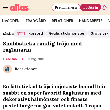
Prenumerera
Logga in
LIVSÖDEN
TRÄDGÅRD
RELATIONER
HANDARBETE
NYTT!
Korsord
Gratis stickmönster
Gratis vir
Lästips:
Snabbsticka randig tröja med
raglanärm
HANDARBETE
11 aug, 2019
Redaktionen
En lättstickad tröja i mjukaste bomull blir
snabbt en superfavorit! Raglanärm med
dekorativt hålmönster och finaste
pastellfärgerna gör valet enkelt. Tröjan