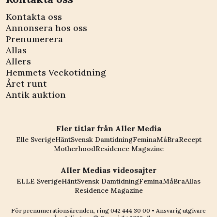
Kontakta oss
Annonsera hos oss
Prenumerera
Allas
Allers
Hemmets Veckotidning
Året runt
Antik auktion
Fler titlar från Aller Media
Elle Sverige
Hänt
Svensk Damtidning
Femina
MåBra
Recept
Motherhood
Residence Magazine
Aller Medias videosajter
ELLE Sverige
Hänt
Svensk Damtidning
Femina
MåBra
Allas
Residence Magazine
För prenumerationsärenden, ring
042 444 30 00
• Ansvarig utgivare