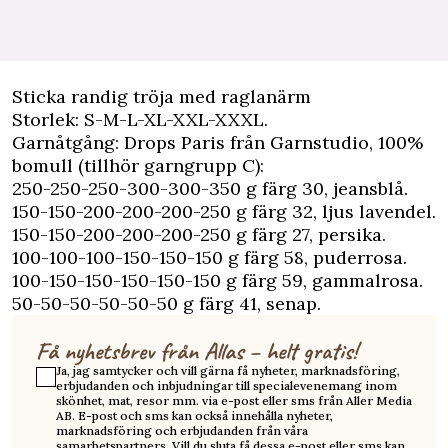
Sticka randig tröja med raglanärm
Storlek: S-M-L-XL-XXL-XXXL.
Garnåtgång: Drops Paris från Garnstudio, 100%
bomull (tillhör garngrupp C):
250-250-250-300-300-350 g färg 30, jeansblå.
150-150-200-200-200-250 g färg 32, ljus lavendel.
150-150-200-200-200-250 g färg 27, persika.
100-100-100-150-150-150 g färg 58, puderrosa.
100-150-150-150-150-150 g färg 59, gammalrosa.
50-50-50-50-50-50 g färg 41, senap.
Få nyhetsbrev från Allas – helt gratis!
Ja, jag samtycker och vill gärna få nyheter, marknadsföring,
erbjudanden och inbjudningar till specialevenemang inom
skönhet, mat, resor mm. via e-post eller sms från Aller Media
AB. E-post och sms kan också innehålla nyheter,
marknadsföring och erbjudanden från våra
samarbetspartners. Vill du sluta få dessa e-post eller sms kan