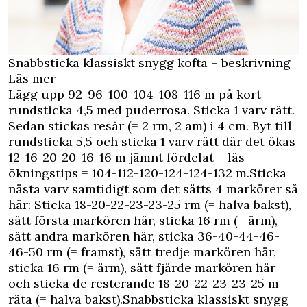
Snabbsticka klassiskt snygg kofta – beskrivning
Läs mer
Lägg upp 92-96-100-104-108-116 m på kort
rundsticka 4,5 med puderrosa. Sticka 1 varv rätt.
Sedan stickas resår (= 2 rm, 2 am) i 4 cm. Byt till
rundsticka 5,5 och sticka 1 varv rätt där det ökas
12-16-20-20-16-16 m jämnt fördelat – läs
ökningstips = 104-112-120-124-124-132 m.Sticka
nästa varv samtidigt som det sätts 4 markörer så
här: Sticka 18-20-22-23-23-25 rm (= halva bakst),
sätt första markören här, sticka 16 rm (= ärm),
sätt andra markören här, sticka 36-40-44-46-
46-50 rm (= framst), sätt tredje markören här,
sticka 16 rm (= ärm), sätt fjärde markören här
och sticka de resterande 18-20-22-23-23-25 m
räta (= halva bakst).Snabbsticka klassiskt snygg