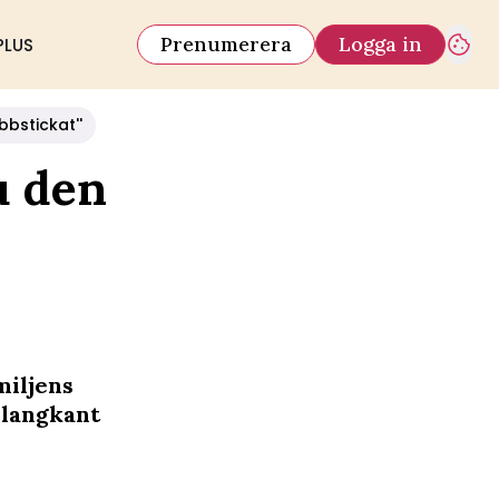
Prenumerera
Logga in
PLUS
bbstickat''
u den
miljens
olangkant