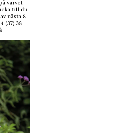
 på varvet
icka till du
 av nästa 8
34 (37) 38
å