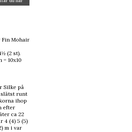
ttar du här
av Fin Mohair
 (2 st).
n = 10x10
r Silke på
 slätst runt
skorna ihop
h efter
äter ca 22
 4 (4) 5 (5)
2) m i var