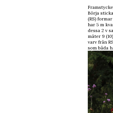
Framstycke
Börja sticka
(RS) formar 
har 5 m kva
dessa 2 v sa
mäter 9 (10)
varv från RS
som båda har