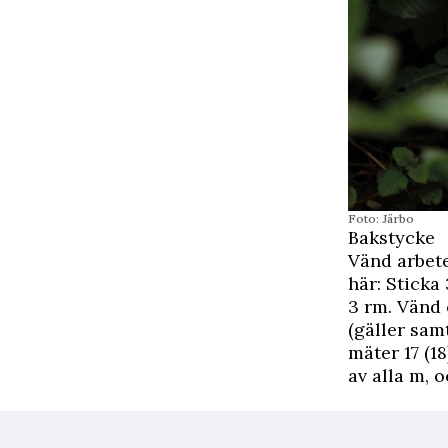
Foto: Järbo
Bakstycke
Vänd arbete
här: Sticka 
3 rm. Vänd 
(gäller samt
mäter 17 (1
av alla m, o