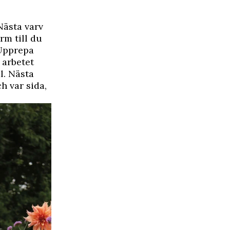
 Nästa varv
 rm till du
 Upprepa
 arbetet
l. Nästa
ch var sida,