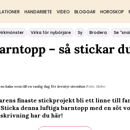
LATIONER
HANDARBETE
VIDEO
BLOGGAR
HOROSKOP
virkmönster
Virka för nybörjare
Sy
Brodera
Se ''sna
rntopp – så stickar d
ns kalas som till en vanlig dag för äventyr utomhus.
Foto: Järbo
ens finaste stickprojekt bli ett linne till fa
. Sticka denna luftiga barntopp med en söt v
eskrivning har du här!