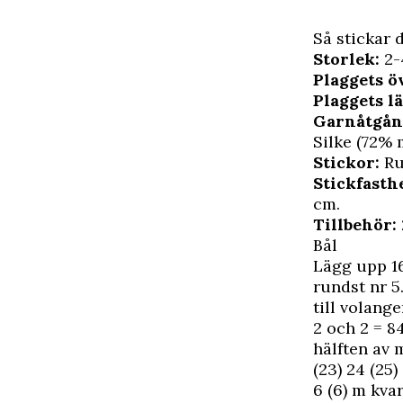
Så stickar 
Storlek:
2-
Plaggets ö
Plaggets l
Garnåtgån
Silke (72% 
Stickor:
Ru
Stickfasthe
cm.
Tillbehör:
Bål
Lägg upp 16
rundst nr 5.
till volang
2 och 2 = 84
hälften av m
(23) 24 (25)
6 (6) m kvar