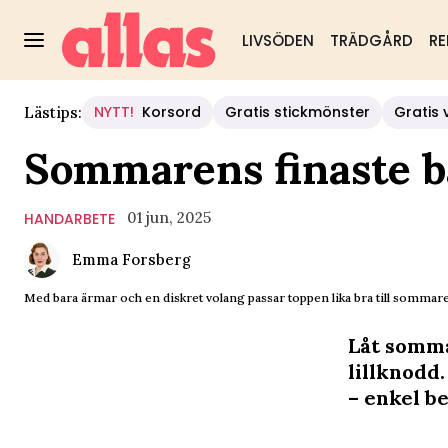
LIVSÖDEN
TRÄDGÅRD
RE
NYTT!
Korsord
Gratis stickmönster
Gratis 
Lästips:
Sommarens finaste ba
01 jun, 2025
HANDARBETE
Emma Forsberg
Med bara ärmar och en diskret volang passar toppen lika bra till sommare
Låt sommar
lillknodd
– enkel b