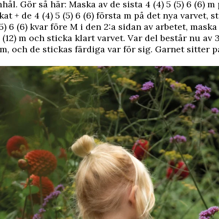
mhål. Gör så här: Maska av de sista 4 (4) 5 (5) 6 (6) m
kat + de 4 (4) 5 (5) 6 (6) första m på det nya varvet, st
(5) 6 (6) kvar före M i den 2:a sidan av arbetet, maska
12 (12) m och sticka klart varvet. Var del består nu av 
 m, och de stickas färdiga var för sig. Garnet sitter p