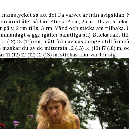
 framstycket så att det 1:a varvet är från avigsidan.
du ärmhålet så här: Sticka 3 rm, 2 rm tills vr, sticka
r på v, 2 rm tills, 3 rm. Vänd och sticka am tillbaka.
mmanlagt 4 ggr (gäller samtliga stl). Sticka rakt till
 11 (12) 13 (14) cm, mätt från avmaskningen till ärmhå
 maskar du av de mittersta 12 (13) 14 (16) 17 (18) m, o
 11 (12) 12 (12) 12 (13) m, stickas klar var för sig.