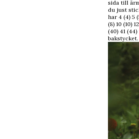
sida till är
du just stic
har 4 (4) 5 
(8) 10 (10) 
(40) 41 (44)
bakstycket.