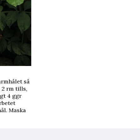
ärmhålet så
 2 rm tills,
gt 4 ggr
arbetet
hål. Maska