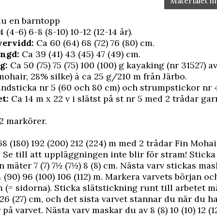
Materialet hi
du en barntopp
4 (4-6) 6-8 (8-10) 10-12 (12-14 år).
vervidd:
Ca 60 (64) 68 (72) 76 (80) cm.
ängd:
Ca 39 (41) 43 (45) 47 (49) cm.
g:
Ca 50 (75) 75 (75) 100 (100) g kayaking (nr 31527) 
mohair, 28% silke) à ca 25 g/210 m från
Järbo
.
ndsticka nr 5 (60 och 80 cm) och strumpstickor nr 4½
t:
Ca 14 m x 22 v i slätst på st nr 5 med 2 trådar gar
2 markörer.
8 (180) 192 (200) 212 (224) m med 2 trådar Fin Mohai
 Se till att uppläggningen inte blir för stram! Sticka
en mäter 7 (7) 7½ (7½) 8 (8) cm. Nästa varv stickas ma
 (90) 96 (100) 106 (112) m. Markera varvets början oc
 (= sidorna). Sticka slätstickning runt till arbetet m
 26 (27) cm, och det sista varvet stannar du när du har
 på varvet. Nästa varv maskar du av 8 (8) 10 (10) 12 (1