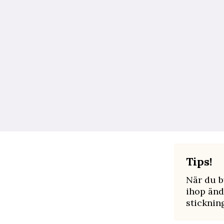
Tips!
När du by
ihop änd
sticknin