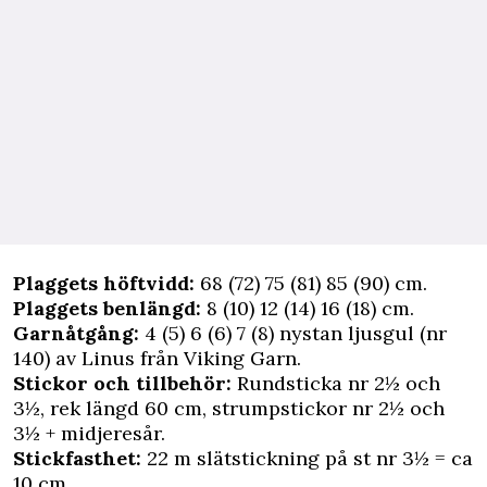
Plaggets höftvidd:
68 (72) 75 (81) 85 (90) cm.
Plaggets benlängd:
8 (10) 12 (14) 16 (18) cm.
Garnåtgång:
4 (5) 6 (6) 7 (8) nystan ljusgul (nr
140) av Linus från Viking Garn.
Stickor och tillbehör:
Rund­sticka nr 2½ och
3½, rek längd 60 cm, strumpstickor nr 2½ och
3½ + midjeresår.
Stickfasthet:
22 m slätstickning på st nr 3½ = ca
10 cm.