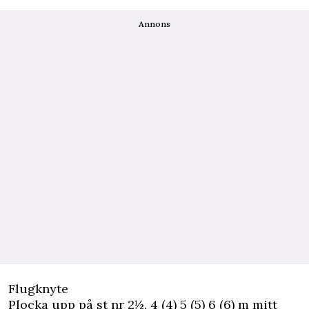
Annons
Flugknyte
Plocka upp på st nr 2½, 4 (4) 5 (5) 6 (6) m mitt