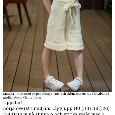
Matcha linnet med ett par avslappnade och sköna shorts med knytband i
midjan.
Foto: Viking Garn
Uppstart
Börja överst i midjan: Lägg upp 110 (114) 118 (126)
134 (146) m på st nr 2½ och sticka resår med 1