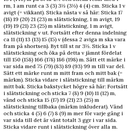
rm, 1 am runt ca 3 (3) 3½ (3½) 4 (4) cm. Sticka 1 v
avigt (= vikkant). Sticka nästa v så här: Sticka 17
(18) 19 (20) 21 (23) m slätstickning, 1 m avigt, 19
(19) 19 (21) 23 (25) m slät­stickning, 1 m avigt,
slätstickning v ut. Fortsätt efter denna indelning
ca 11 (11) 13 (13) 15 (15) v (dessa 2 aviga m ska vara
fram på shortsen). Byt till st nr 3½. Sticka 1 v
slätstickning och öka på detta v jämnt fördelat
till 150 (158) 166 (178) 186 (198) m. Sätt ett märke i
var sida med 75 (79) (83) 89 (93) 99 m till var del.
Sätt ett märke runt m mitt fram och mitt bak (=
märkm). Sticka vidare i slätstickning till märkm
mitt bak. Sticka bakstycket högre så här: Fortsätt
i slätstickning och sticka 7 (8) 9 (10) 11 (12) m,
vänd och sticka 15 (17) 19 (21) 23 (25) m
slätstickning tillbaka (märkm inkluderat). Vänd
och sticka 4 (5) 6 (7) 8 (9) m mer för varje gång i
var sida till det är vänt totalt 3 ggr i var sida.
Sticka vidare runt i slätstickning över alla m.