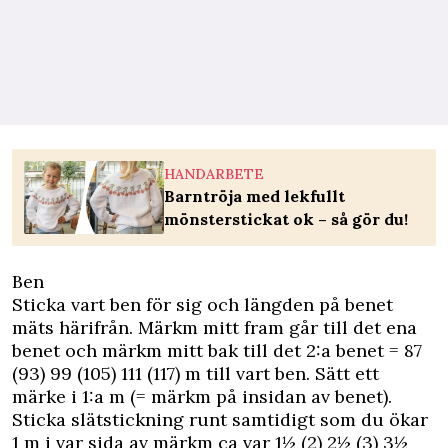
HANDARBETE
Barntröja med lekfullt
mönsterstickat ok – så gör du!
Ben
Sticka vart ben för sig och längden på benet
mäts härifrån. Märkm mitt fram går till det ena
benet och märkm mitt bak till det 2:a benet = 87
(93) 99 (105) 111 (117) m till vart ben. Sätt ett
märke i 1:a m (= märkm på insidan av benet).
Sticka slätstickning runt samtidigt som du ökar
1 m i var sida av märkm ca var 1½ (2) 2½ (3) 3½