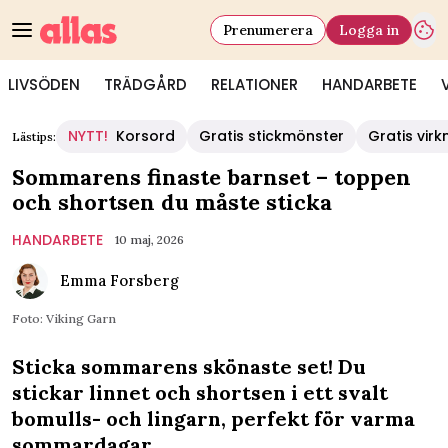
Prenumerera
Logga in
LIVSÖDEN
TRÄDGÅRD
RELATIONER
HANDARBETE
NYTT!
Korsord
Gratis stickmönster
Gratis vir
Lästips:
Sommarens finaste barnset – toppen
och shortsen du måste sticka
HANDARBETE
10 maj, 2026
Emma Forsberg
Foto: Viking Garn
Sticka sommarens skönaste set! Du
stickar linnet och shortsen i ett svalt
bomulls- och lingarn, perfekt för varma
sommardagar.