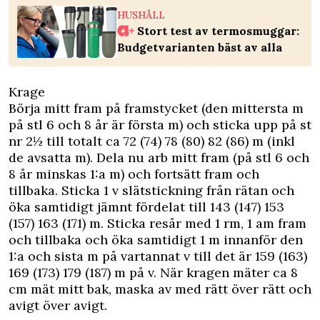
HUSHÅLL
Stort test av termosmuggar:
Budgetvarianten bäst av alla
Krage
Börja mitt fram på framstycket (den mittersta m
på stl 6 och 8 år är första m) och sticka upp på st
nr 2½ till totalt ca 72 (74) 78 (80) 82 (86) m (inkl
de avsatta m). Dela nu arb mitt fram (på stl 6 och
8 år minskas 1:a m) och fortsätt fram och
tillbaka. Sticka 1 v slätstickning från rätan och
öka samtidigt jämnt fördelat till 143 (147) 153
(157) 163 (171) m. Sticka resår med 1 rm, 1 am fram
och tillbaka och öka samtidigt 1 m innanför den
1:a och sista m på vartannat v till det är 159 (163)
169 (173) 179 (187) m på v. När kragen mäter ca 8
cm mät mitt bak, maska av med rätt över rätt och
avigt över avigt.