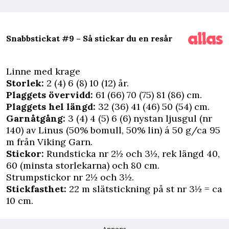
Snabbstickat #9 – Så stickar du en resår
Linne med krage
Storlek:
2 (4) 6 (8) 10 (12) år.
Plaggets övervidd:
61 (66) 70 (75) 81 (86) cm.
Plaggets hel längd:
32 (36) 41 (46) 50 (54) cm.
Garnåtgång:
3 (4) 4 (5) 6 (6) nystan ljusgul (nr
140) av Linus (50% bomull, 50% lin) á 50 g/ca 95
m från
Viking Garn
.
Stickor:
Rundsticka nr 2½ och 3½, rek längd 40,
60 (minsta storlekarna) och 80 cm.
Strumpstickor nr 2½ och 3½.
Stickfasthet:
22 m slätstickning på st nr 3½ = ca
10 cm.
Annons