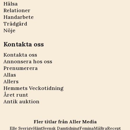
Hälsa
Relationer
Handarbete
Trädgård
Nöje
Kontakta oss
Kontakta oss
Annonsera hos oss
Prenumerera
Allas
Allers
Hemmets Veckotidning
Året runt
Antik auktion
Fler titlar från Aller Media
Elle Sverige
Hänt
Svensk Damtidning
Femina
MåBra
Recept