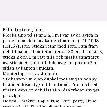
Bälte knytning fram
Plocka upp på st nr 2½, 1 m i var av de aviga m
på den ena sidan av kanten i midjan (= 11 (11) 13
(13) 15 (15) m). Sticka resår med 1 rm, 1 am fram
och tillbaka till bältet mäter ca 30 cm. På sista v,
sticka 2 och 2 m rätt tills och maska samtidigt
av. Sticka ett bälte till i de aviga m på den 2:a
sidan av kanten i midjan.
Montering – så avslutar du
Vik kanten i midjan dubbel mot avigan och sy
fast med lösa stygn till en kanal. Trä i en bred
resår i kanalen och fäst alla lösa trådar snyggt
på avigan.
Design & beskrivning: Viking Garn,
post@viking-
garn.no
,tel 0703-26 56 59. Vid frågor om