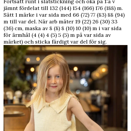
Fortsätt runt i slätstickning och öka på 1:a v
jämnt fördelat till 132 (144) 154 (166) 176 (188) m.
Sätt 1 märke i var sida med 66 (72) 77 (83) 88 (94)
m till var del. När arb mäter 19 (22) 26 (30) 33
(36) cm, maska av 8 (8) 8 (10) 10 (10) m i var sida
för ärmhål (4 (4) 4 (5) 5 (5) m på var sida av
märket) och sticka färdigt var del för sig.