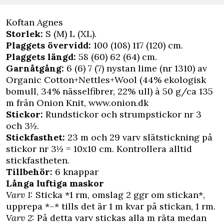
Koftan Agnes
Storlek:
S (M) L (XL).
Plaggets övervidd:
100 (108) 117 (120) cm.
Plaggets längd:
58 (60) 62 (64) cm.
Garnåtgång:
6 (6) 7 (7) nystan lime (nr 1310) av
Organic Cotton+Nettles+Wool (44% ekologisk
bomull, 34% nässelfibrer, 22% ull) à 50 g/ca 135
m från Onion Knit, www.onion.dk
Stickor:
Rundstickor och strumpstickor nr 3
och 3½.
Stickfasthet:
23 m och 29 varv slätstickning på
stickor nr 3½ = 10x10 cm. Kontrollera alltid
stickfastheten.
Tillbehör:
6 knappar
Långa luftiga maskor
Varv 1:
Sticka *1 rm, omslag 2 ggr om stickan*,
upprepa *–* tills det är 1 m kvar på stickan, 1 rm.
Varv 2:
På detta varv stickas alla m räta medan