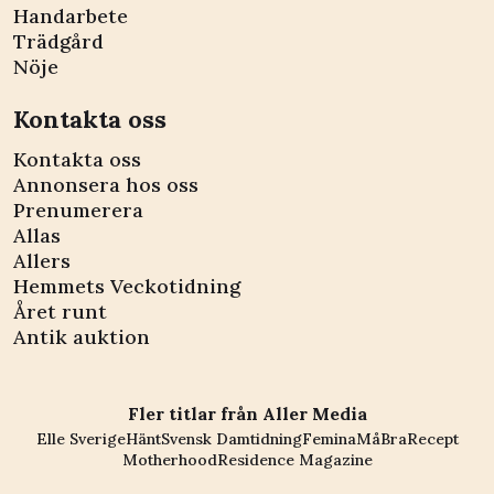
Handarbete
Trädgård
Nöje
Kontakta oss
Kontakta oss
Annonsera hos oss
Prenumerera
Allas
Allers
Hemmets Veckotidning
Året runt
Antik auktion
Fler titlar från Aller Media
Elle Sverige
Hänt
Svensk Damtidning
Femina
MåBra
Recept
Motherhood
Residence Magazine