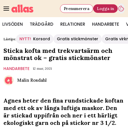
Prenumerera
Logga in
LIVSÖDEN
TRÄDGÅRD
RELATIONER
HANDARBETE
NYTT!
Korsord
Gratis stickmönster
Gratis vir
Lästips:
Sticka kofta med trekvartsärm och
mönstrat ok – gratis stickmönster
HANDARBETE
12 mar, 2021
Malin Rosdahl
Agnes heter den fina rundstickade koftan
med ett ok av långa luftiga maskor. Den
är stickad uppifrån och ner i ett härligt
ekologiskt garn och på stickor nr 3 1/2.