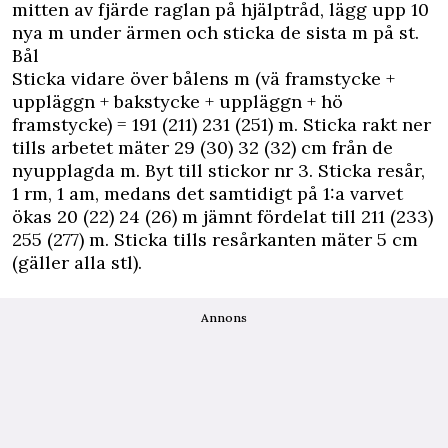
mitten av fjärde raglan på hjälptråd, lägg upp 10
nya m under ärmen och sticka de sista m på st.
Bål
Sticka vidare över bålens m (vä framstycke +
uppläggn + bakstycke + uppläggn + hö
framstycke) = 191 (211) 231 (251) m. Sticka rakt ner
tills arbetet mäter 29 (30) 32 (32) cm från de
nyupplagda m. Byt till stickor nr 3. Sticka resår,
1 rm, 1 am, medans det samtidigt på 1:a varvet
ökas 20 (22) 24 (26) m jämnt fördelat till 211 (233)
255 (277) m. Sticka tills resårkanten mäter 5 cm
(gäller alla stl).
Annons