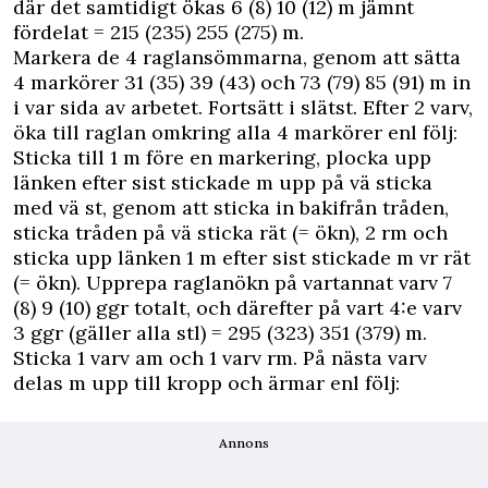
där det samtidigt ökas 6 (8) 10 (12) m jämnt
fördelat = 215 (235) 255 (275) m.
Markera de 4 raglansömmarna, genom att sätta
4 markörer 31 (35) 39 (43) och 73 (79) 85 (91) m in
i var sida av arbetet. Fortsätt i slätst. Efter 2 varv,
öka till raglan omkring alla 4 markörer enl följ:
Sticka till 1 m före en markering, plocka upp
länken efter sist stickade m upp på vä sticka
med vä st, genom att sticka in bakifrån tråden,
sticka tråden på vä sticka rät (= ökn), 2 rm och
sticka upp länken 1 m efter sist stickade m vr rät
(= ökn). Upprepa raglanökn på vartannat varv 7
(8) 9 (10) ggr totalt, och därefter på vart 4:e varv
3 ggr (gäller alla stl) = 295 (323) 351 (379) m.
Sticka 1 varv am och 1 varv rm. På nästa varv
delas m upp till kropp och ärmar enl följ:
Annons