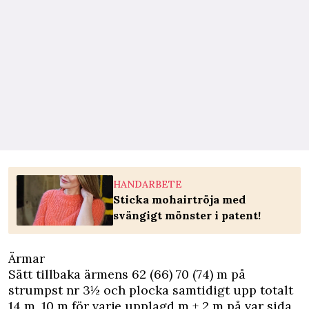
HANDARBETE
Sticka mohairtröja med
svängigt mönster i patent!
Ärmar
Sätt tillbaka ärmens 62 (66) 70 (74) m på
strumpst nr 3½ och plocka samtidigt upp totalt
14 m, 10 m för varje upplagd m + 2 m på var sida