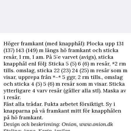
Höger framkant (med knapphål): Plocka upp 131
(137) 143 (149) m längs hö framkant och sticka
resår, 1 rm, 1 am. På 5:e varvet (avigs), sticka
knapphål enl följ: Sticka 5 (5) 6 (6) m resår, *2 rm
tills. omslag, sticka 22 (23) 24 (25) m resår som m
visar, upprepa från *–* 5 ggr, 2 rm tills., omslag
och sticka 4 (5) 5 (6) m resår som m visar. Sticka
ytterligare 4 varv resår (gäller alla stl). Maska av
i resår.
Fäst alla trådar. Fukta arbetet försiktigt. Sy i
knapparna på vä framkant mitt för knapphålen
på hö framkant.
Design och beskrivning: Onion, www.onion.dk
Styling: Anna-Karin Amilon