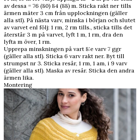
av dessa = 76 (80) 84 (88) m. Sticka rakt ner tills
ärmen mäter 3 cm från upplockningen (gäller
alla stl). På nästa varv, minska i början och slutet
av varvet enl följ: 1 rm, 2 rm tills., sticka tills det
återstår 3 m på varvet, lyft 1 m, 1 rm, dra den
lyfta m över, 1 rm.
Upprepa minskningen på vart 8:e varv 7 ggr
(gäller alla stl). Sticka 6 varv rakt ner. Byt till
strumpst nr 3. Sticka resår, 1 rm, 1 am, i 9 varv
(gäller alla stl). Maska av resår. Sticka den andra
ärmen lika.
Montering