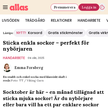
Prenumerera
Logga in
LIVSÖDEN
TRÄDGÅRD
RELATIONER
HANDARBETE
NYTT!
Korsord
Gratis stickmönster
Gratis vir
Lästips:
Sticka enkla sockor – perfekt för
nybörjaren
HANDARBETE
04 okt, 2025
Emma Forsberg
En snabb och enkel socka med klassiskt skaft i
resår.
Foto: TT / Viking Garn
Socktober är här – en månad tillägnad att
sticka mjuka
sockor
! Är du nybörjare
eller bara vill ha ett par enklare sockor