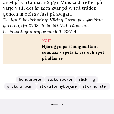
av M på vartannat v 2 ggr. Minska därefter på
varje v till det är 12 m kvar på v. Trä tråden
genom m och sy fast på avigan.
Design & beskrivning: Viking Garn,
post@viking-
garn.no
, tfn 0703-26 56 59. Vid frågor om
beskrivningen uppge modell 2327-4
NÖJE
Hjärngympa i hängmattan i
sommar – spela kryss och spel
på allas.se
handarbete
sticka sockor
stickning
sticka till barn
sticka för nybörjare
stickmönster
Annons