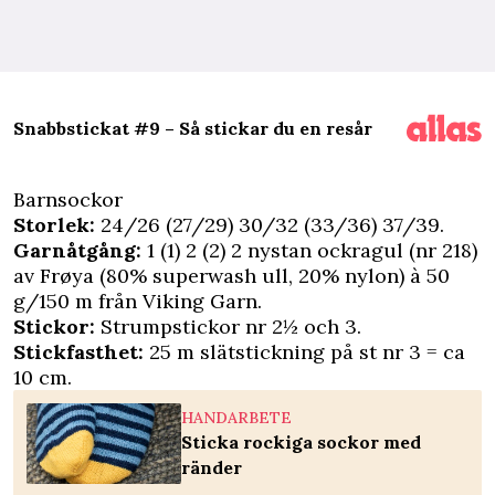
Snabbstickat #9 – Så stickar du en resår
Barnsockor
Storlek:
24/26 (27/29) 30/32 (33/36) 37/39.
Garnåtgång:
1 (1) 2 (2) 2 nystan ockragul (nr 218)
av Frøya (80% superwash ull, 20% nylon) à 50
g/150 m från
Viking Garn
.
Stickor:
Strumpstickor nr 2½ och 3.
Stickfasthet:
25 m slätstickning på st nr 3 = ca
10 cm.
HANDARBETE
Sticka rockiga sockor med
ränder