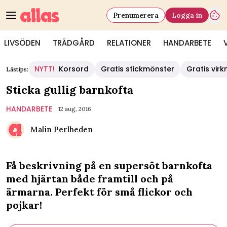
Prenumerera
Logga in
LIVSÖDEN
TRÄDGÅRD
RELATIONER
HANDARBETE
NYTT!
Korsord
Gratis stickmönster
Gratis vir
Lästips:
Sticka gullig barnkofta
HANDARBETE
12 aug, 2016
Malin Perlheden
Få beskrivning på en supersöt barnkofta
med hjärtan både framtill och på
ärmarna. Perfekt för små flickor och
pojkar!