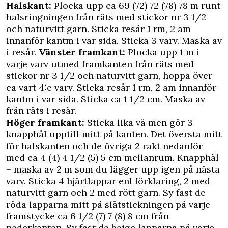
Halskant:
Plocka upp ca 69 (72) 72 (78) 78 m runt
halsringningen från räts med stickor nr 3 1/2
och naturvitt garn. Sticka resår 1 rm, 2 am
innanför kantm i var sida. Sticka 3 varv. Maska av
i resår.
Vänster framkant:
Plocka upp 1 m i
varje varv utmed framkanten från räts med
stickor nr 3 1/2 och naturvitt garn, hoppa över
ca vart 4:e varv. Sticka resår 1 rm, 2 am innanför
kantm i var sida. Sticka ca 1 1/2 cm. Maska av
från räts i resår.
Höger framkant:
Sticka lika vä men gör 3
knapphål upptill mitt på kanten. Det översta mitt
för halskanten och de övriga 2 rakt nedanför
med ca 4 (4) 4 1/2 (5) 5 cm mellanrum. Knapphål
= maska av 2 m som du lägger upp igen på nästa
varv. Sticka 4 hjärtlappar enl förklaring, 2 med
naturvitt garn och 2 med rött garn. Sy fast de
röda lapparna mitt på slätstickningen på varje
framstycke ca 6 1/2 (7) 7 (8) 8 cm från
nederkanten. Sy fast de beige lapparna på varje