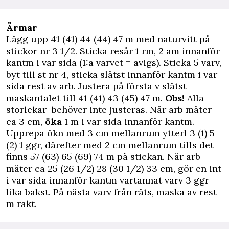
Ärmar
Lägg upp 41 (41) 44 (44) 47 m med naturvitt på
stickor nr 3 1/2. Sticka resår 1 rm, 2 am innanför
kantm i var sida (1:a varvet = avigs). Sticka 5 varv,
byt till st nr 4, sticka slätst innanför kantm i var
sida rest av arb. Justera på första v slätst
maskantalet till 41 (41) 43 (45) 47 m.
Obs!
Alla
storlekar
behöver inte justeras. När arb mäter
ca 3 cm,
öka
1 m i var sida innanför kantm.
Upprepa ökn med 3 cm mellanrum ytterl 3 (1) 5
(2) 1 ggr, därefter med 2 cm mellanrum tills det
finns 57 (63) 65 (69) 74 m på stickan. När arb
mäter ca 25 (26 1/2) 28 (30 1/2) 33 cm, gör en int
i var sida innanför kantm vartannat varv 3 ggr
lika bakst. På nästa varv från räts, maska av rest
m rakt.