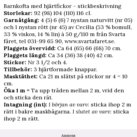
Barnkofta med hjärtfickor – stickbeskrivning
Storlekar:
92 (98) 104 (110) 116 cl.
Garnåtgång:
4 (5) 6 (6) 7 nystan naturvitt (nr 05)
och 1 nystan rött (nr 45) av Cecilia (53 % bomull,
33 % viskos, 14 % lin) à 50 g/110 m från Svarta
fåret, tel
031-99 65 90, www.svartafaret.se.
Plaggets övervidd:
Ca 64 (65) 66 (68) 70 cm.
Plaggets längd:
Ca 34 (36) 38 (40) 42 cm.
Stickor:
Nr 3 1/2 och 4.
Tillbehör:
3 hjärtformade knappar.
Masktäthet:
Ca 21 m slätst på stickor nr 4 = 10
cm.
Öka 1 m =
Ta upp tråden mellan 2 m, vrid den
och sticka den rät.
Intagning (int):
I början av varv:
sticka ihop 2 m
rätt i bakre maskbågarna.
I slutet av varv:
sticka
ihop 2 m rätt.
Annons