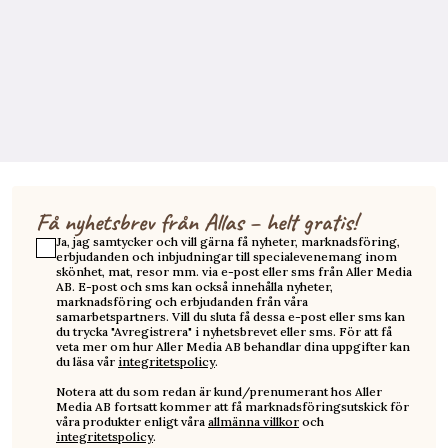
Få nyhetsbrev från Allas – helt gratis!
Ja, jag samtycker och vill gärna få nyheter, marknadsföring,
erbjudanden och inbjudningar till specialevenemang inom
skönhet, mat, resor mm. via e-post eller sms från Aller Media
AB. E-post och sms kan också innehålla nyheter,
marknadsföring och erbjudanden från våra
samarbetspartners. Vill du sluta få dessa e-post eller sms kan
du trycka "Avregistrera" i nyhetsbrevet eller sms. För att få
veta mer om hur Aller Media AB behandlar dina uppgifter kan
du läsa vår
integritetspolicy
.
Notera att du som redan är kund/prenumerant hos Aller
Media AB fortsatt kommer att få marknadsföringsutskick för
våra produkter enligt våra
allmänna villkor
och
integritetspolicy
.