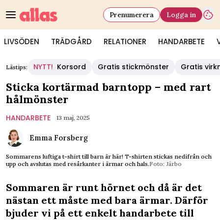
Prenumerera
Logga in
LIVSÖDEN
TRÄDGÅRD
RELATIONER
HANDARBETE
NYTT!
Korsord
Gratis stickmönster
Gratis vir
Lästips:
Sticka kortärmad barntopp – med rart
hålmönster
HANDARBETE
13 maj, 2025
Emma Forsberg
Sommarens luftiga t-shirt till barn är här! T-shirten stickas ned­ifrån och
upp och avslutas med resårkant­er i ärmar och hals.
Foto: Järbo
Sommaren är runt hörnet och då är det
nästan ett måste med bara ärmar. Därför
bjuder vi på ett enkelt handarbete till