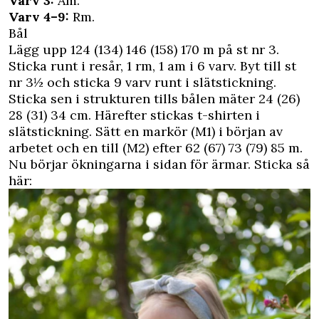
Varv 3:
Am.
Varv 4–9:
Rm.
Bål
Lägg upp 124 (134) 146 (158) 170 m på st nr 3.
Sticka runt i resår, 1 rm, 1 am i 6 varv. Byt till st
nr 3½ och sticka 9 varv runt i slätstickning.
Sticka sen i strukturen tills bålen mäter 24 (26)
28 (31) 34 cm. Härefter stickas t-shirten i
slätstickning. Sätt en markör (M1) i början av
arbetet och en till (M2) efter 62 (67) 73 (79) 85 m.
Nu börjar ökningarna i sidan för ärmar. Sticka så
här: