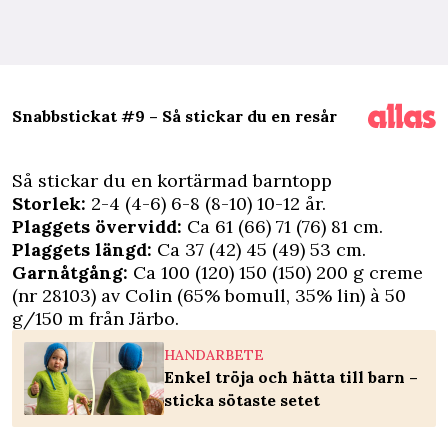
Snabbstickat #9 – Så stickar du en resår
Så stickar du en kortärmad barntopp
Storlek:
2-4 (4-6) 6-8 (8-10) 10-12 år.
Plaggets övervidd:
Ca 61 (66) 71 (76) 81 cm.
Plaggets längd:
Ca 37 (42) 45 (49) 53 cm.
Garnåtgång:
Ca 100 (120) 150 (150) 200 g creme
(nr 28103) av Colin (65% bomull, 35% lin) à 50
g/150 m från
Järbo
.
HANDARBETE
Enkel tröja och hätta till barn –
sticka sötaste setet