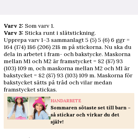
Varv 2:
Som varv 1.
Varv 3:
Sticka runt i slätstickning.
Upprepa varv 1–3 sammanlagt 5 (5) 5 (6) 6 ggr =
164 (174) 186 (206) 218 m på stickorna. Nu ska du
dela in arbetet i fram- och bakstycke. Maskorna
mellan M1 och M2 är framstycket = 82 (87) 93
(103) 109 m, och maskorna mellan M2 och M1 är
bakstycket = 82 (87) 93 (103) 109 m. Maskorna för
bakstycket sätts på tråd och vilar medan
framstycket stickas.
HANDARBETE
Sommaren sötaste set till barn –
så stickar och virkar du det
själv!