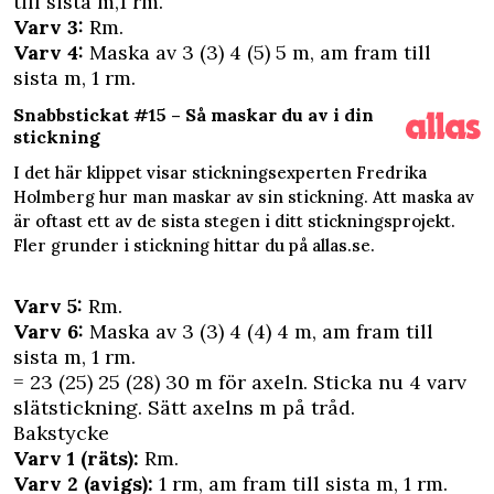
till sista m,1 rm.
Varv 3:
Rm.
Varv 4:
Maska av 3 (3) 4 (5) 5 m, am fram till
sista m, 1 rm.
Snabbstickat #15 – Så maskar du av i din
stickning
I det här klippet visar stickningsexperten Fredrika
Holmberg hur man maskar av sin stickning. Att maska av
är oftast ett av de sista stegen i ditt stickningsprojekt.
Fler grunder i stickning hittar du på allas.se.
Varv 5:
Rm.
Varv 6:
Maska av 3 (3) 4 (4) 4 m, am fram till
sista m, 1 rm.
= 23 (25) 25 (28) 30 m för axeln. Sticka nu 4 varv
slätstickning. Sätt axelns m på tråd.
Bakstycke
Varv 1 (räts):
Rm.
Varv 2 (avigs):
1 rm, am fram till sista m, 1 rm.