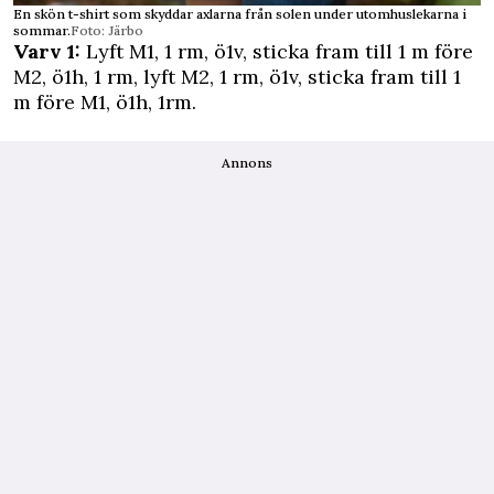
En skön t-shirt som skyddar axlarna från solen under utomhuslekarna i
sommar.
Foto: Järbo
Varv 1:
Lyft M1, 1 rm, ö1v, sticka fram till 1 m före
M2, ö1h, 1 rm, lyft M2, 1 rm, ö1v, sticka fram till 1
m före M1, ö1h, 1rm.
Annons