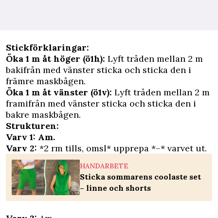
Stickförklaringar:
Öka 1 m åt höger (ö1h):
Lyft tråden mellan 2 m
bakifrån med vänster sticka och sticka den i
främre maskbågen.
Öka 1 m åt vänster (ö1v):
Lyft tråden mellan 2 m
framifrån med vänster sticka och sticka den i
bakre maskbågen.
Strukturen:
Varv 1: Am.
Varv 2:
*2 rm tills, omsl* upprepa *–* varvet ut.
HANDARBETE
Sticka sommarens coolaste set
– linne och shorts