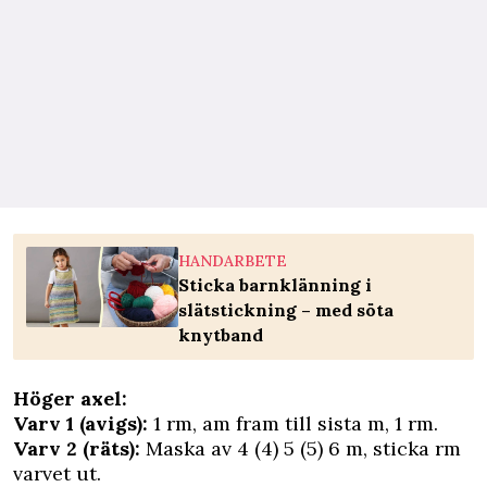
HANDARBETE
Sticka barnklänning i
slätstickning – med söta
knytband
Höger axel:
Varv 1 (avigs):
1 rm, am fram till sista m, 1 rm.
Varv 2 (räts):
Maska av 4 (4) 5 (5) 6 m, sticka rm
varvet ut.