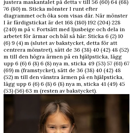
justera maskantalet på detta v till 56 (60) 64 (68)
76 (80) m. Sticka mönster I runt efter
diagrammet och öka som visas där. När mönster
I är färdigstickat är det 168 (180) 192 (204) 228
(240) m på v. Fortsätt med ljusbeige och dela in
arbetet för ärmar och bål så här: Sticka 6 (2) 10
(6) 9 (4) m (slutet av bakstycket, detta för att
centrera mönstret), sätt de 36 (38) 40 (42) 48 (52)
m till den högra ärmen på en hjälpsticka, lägg
upp 6 (6) 6 (8) 6 (8) nya m, sticka 49 (53) 57 (61) 67
(69) m (framstycket), sätt de 36 (38) 40 (42) 48
(52) m till den vänstra ärmen på en hjälpsticka,
lägg upp 6 (6) 6 (8) 6 (8) nya m, sticka 41 (49) 45
(53) (56) 63 m (resten av bakstycket).