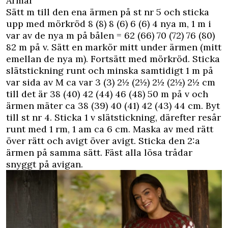
Ärmar
Sätt m till den ena ärmen på st nr 5 och sticka
upp med mörkröd 8 (8) 8 (6) 6 (6) 4 nya m, 1 m i
var av de nya m på bålen = 62 (66) 70 (72) 76 (80)
82 m på v. Sätt en markör mitt under ärmen (mitt
emellan de nya m). Fortsätt med mörkröd. Sticka
slätstickning runt och minska samtidigt 1 m på
var sida av M ca var 3 (3) 2½ (2½) 2½ (2½) 2½ cm
till det är 38 (40) 42 (44) 46 (48) 50 m på v och
ärmen mäter ca 38 (39) 40 (41) 42 (43) 44 cm. Byt
till st nr 4. Sticka 1 v slätstickning, därefter resår
runt med 1 rm, 1 am ca 6 cm. Maska av med rätt
över rätt och avigt över avigt. Sticka den 2:a
ärmen på samma sätt. Fäst alla lösa trådar
snyggt på avigan.