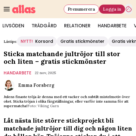
Prenumerera
Logga in
LIVSÖDEN
TRÄDGÅRD
RELATIONER
HANDARBETE
NYTT!
Korsord
Gratis stickmönster
Gratis vir
Lästips:
Sticka matchande jultröjor till stor
och liten – gratis stickmönster
HANDARBETE
22 nov, 2025
Emma Forsberg
Julens finaste tröja är denna med ett vacker och subtilt mistelmotiv över
oket. Sticka tröjan i olika färgställningar, eller varför inte samma för att
supermatcha!
Foto: Viking Garn
Låt nästa lite större stickprojekt bli
matchade jultröjor till dig och någon liten