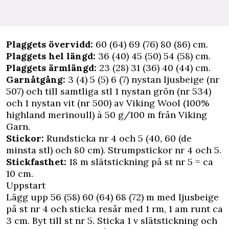
Plaggets övervidd:
60 (64) 69 (76) 80 (86) cm.
Plaggets hel längd:
36 (40) 45 (50) 54 (58) cm.
Plaggets ärmlängd:
23 (28) 31 (36) 40 (44) cm.
Garnåtgång:
3 (4) 5 (5) 6 (7) nystan ljusbeige (nr
507) och till samtliga stl 1 nystan grön (nr 534)
och 1 nystan vit (nr 500) av Viking Wool (100%
highland merinoull) à 50 g/100 m från Viking
Garn.
Stickor:
Rundsticka nr 4 och 5 (40, 60 (de
minsta stl) och 80 cm). Strumpstickor nr 4 och 5.
Stickfasthet:
18 m slätstickning på st nr 5 = ca
10 cm.
Uppstart
Lägg upp 56 (58) 60 (64) 68 (72) m med ljusbeige
på st nr 4 och sticka resår med 1 rm, 1 am runt ca
3 cm. Byt till st nr 5. Sticka 1 v slätstickning och