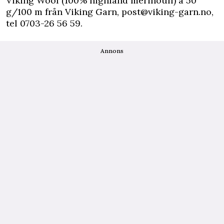
Viking Wool (100% highland merinoull) à 50
g/100 m från
Viking Garn
,
post@viking-garn.no
,
tel 0703-26 56 59.
Annons