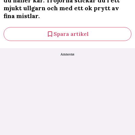
du håller kär. Tröjorna stickar du i ett
mjukt ullgarn och med ett ok prytt av
fina mistlar.
Spara artikel
Annons