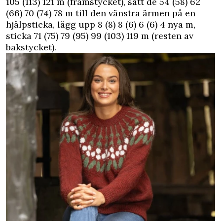
105 (113) 121 m (framstycket), sätt de 54 (58) 62
(66) 70 (74) 78 m till den vänstra ärmen på en
hjälpsticka, lägg upp 8 (8) 8 (6) 6 (6) 4 nya m,
sticka 71 (75) 79 (95) 99 (103) 119 m (resten av
bakstycket).