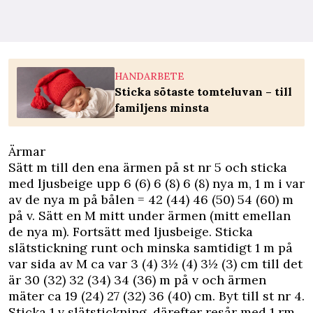
HANDARBETE
Sticka sötaste tomteluvan – till
familjens minsta
Ärmar
Sätt m till den ena ärmen på st nr 5 och sticka
med ljusbeige upp 6 (6) 6 (8) 6 (8) nya m, 1 m i var
av de nya m på bålen = 42 (44) 46 (50) 54 (60) m
på v. Sätt en M mitt under ärmen (mitt emellan
de nya m). Fortsätt med ljusbeige. Sticka
slätstickning runt och minska samtidigt 1 m på
var sida av M ca var 3 (4) 3½ (4) 3½ (3) cm till det
är 30 (32) 32 (34) 34 (36) m på v och ärmen
mäter ca 19 (24) 27 (32) 36 (40) cm. Byt till st nr 4.
Sticka 1 v slätstickning, därefter resår med 1 rm,