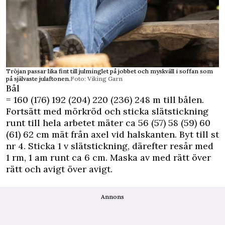
Tröjan passar lika fint till julminglet på jobbet och myskväll i soffan som
på självaste julaftonen.
Foto: Viking Garn
Bål
= 160 (176) 192 (204) 220 (236) 248 m till bålen.
Fortsätt med mörkröd och sticka slätstickning
runt till hela arbetet mäter ca 56 (57) 58 (59) 60
(61) 62 cm mät från axel vid halskanten. Byt till st
nr 4. Sticka 1 v slätstickning, därefter resår med
1 rm, 1 am runt ca 6 cm. Maska av med rätt över
rätt och avigt över avigt.
Annons