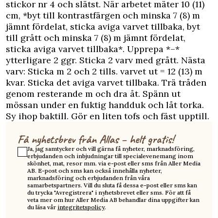
stickor nr 4 och slätst. När arbetet mäter 10 (11)
cm, *byt till kontrastfärgen och minska 7 (8) m
jämnt fördelat, sticka aviga varvet tillbaka, byt
till grått och minska 7 (8) m jämnt fördelat,
sticka aviga varvet tillbaka*. Upprepa *–*
ytterligare 2 ggr. Sticka 2 varv med grått. Nästa
varv: Sticka m 2 och 2 tills. varvet ut = 12 (13) m
kvar. Sticka det aviga varvet tillbaka. Trä tråden
genom resterande m och dra åt. Spänn ut
mössan under en fuktig handduk och låt torka.
Sy ihop baktill. Gör en liten tofs och fäst upptill.
Få nyhetsbrev från Allas – helt gratis!
Ja, jag samtycker och vill gärna få nyheter, marknadsföring,
erbjudanden och inbjudningar till specialevenemang inom
skönhet, mat, resor mm. via e-post eller sms från Aller Media
AB. E-post och sms kan också innehålla nyheter,
marknadsföring och erbjudanden från våra
samarbetspartners. Vill du sluta få dessa e-post eller sms kan
du trycka "Avregistrera" i nyhetsbrevet eller sms. För att få
veta mer om hur Aller Media AB behandlar dina uppgifter kan
du läsa vår
integritetspolicy
.