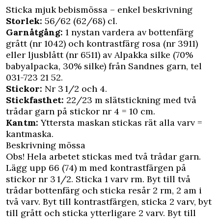
Sticka mjuk bebismössa – enkel beskrivning
Storlek:
56/62 (62/68) cl.
Garnåtgång:
1 nystan vardera av bottenfärg
grått (nr 1042) och kontrastfärg rosa (nr 3911)
eller ljusblått (nr 6511) av Alpakka silke (70%
babyalpacka, 30% silke) från Sandnes garn, tel
031-723 21 52.
Stickor:
Nr 3 1/2 och 4.
Stickfasthet:
22/23 m slätstickning med två
trådar garn på stickor nr 4 = 10 cm.
Kantm:
Yttersta maskan stickas rät alla varv =
kantmaska.
Beskrivning mössa
Obs! Hela arbetet stickas med två trådar garn.
Lägg upp 66 (74) m med kontrastfärgen på
stickor nr 3 1/2. Sticka 1 varv rm. Byt till två
trådar bottenfärg och sticka resår 2 rm, 2 am i
två varv. Byt till kontrastfärgen, sticka 2 varv, byt
till grått och sticka ytterligare 2 varv. Byt till