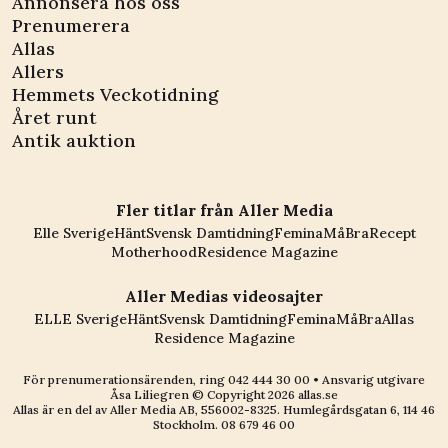
Annonsera hos oss
Prenumerera
Allas
Allers
Hemmets Veckotidning
Året runt
Antik auktion
Fler titlar från Aller Media
Elle Sverige
Hänt
Svensk Damtidning
Femina
MåBra
Recept
Motherhood
Residence Magazine
Aller Medias videosajter
ELLE Sverige
Hänt
Svensk Damtidning
Femina
MåBra
Allas
Residence Magazine
För prenumerationsärenden, ring
042 444 30 00
• Ansvarig utgivare
Åsa Liliegren © Copyright
2026
allas.se
Allas är en del av
Aller Media AB, 556002-8325
. Humlegårdsgatan 6, 114 46
Stockholm.
08 679 46 00