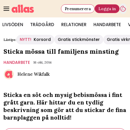
Prenumerera
Logga in
LIVSÖDEN
TRÄDGÅRD
RELATIONER
HANDARBETE
NYTT!
Korsord
Gratis stickmönster
Gratis vir
Lästips:
Sticka mössa till familjens minsting
HANDARBETE
16 okt, 2014
Helene Wikfalk
Sticka en söt och mysig bebismössa i fint
grått garn. Här hittar du en tydlig
beskrivning som gör att du stickar de fina
barnplaggen på nolltid!