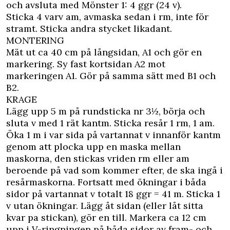
och avsluta med Mönster 1: 4 ggr (24 v).
Sticka 4 varv am, avmaska sedan i rm, inte för
stramt. Sticka andra stycket likadant.
MONTERING
Mät ut ca 40 cm på långsidan, A1 och gör en
markering. Sy fast kortsidan A2 mot
markeringen A1. Gör på samma sätt med B1 och
B2.
KRAGE
Lägg upp 5 m på rundsticka nr 3½, börja och
sluta v med 1 rät kantm. Sticka resår 1 rm, 1 am.
Öka 1 m i var sida på vartannat v innanför kantm
genom att plocka upp en maska mellan
maskorna, den stickas vriden rm eller am
beroende på vad som kommer efter, de ska ingå i
resårmaskorna. Fortsatt med ökningar i båda
sidor på vartannat v totalt 18 ggr = 41 m. Sticka 1
v utan ökningar. Lägg åt sidan (eller låt sitta
kvar pa stickan), gör en till. Markera ca 12 cm
upp i V-ringningen på båda sidor av fram- och