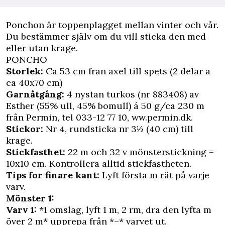
P
onchon är toppenplagget mellan vinter och vår.
Du bestämmer själv om du vill sticka den med
eller utan krage.
PONCHO
Storlek:
Ca 53 cm fran axel till spets (2 delar a
ca 40x70 cm)
Garnåtgång:
4 nystan turkos (nr 883408) av
Esther (55% ull, 45% bomull) á 50 g/ca 230 m
från Permin, tel 033-12 77 10, ww.permin.dk.
Stickor:
Nr 4, rundsticka nr 3½ (40 cm) till
krage.
Stickfasthet:
22 m och 32 v mönsterstickning =
10x10 cm. Kontrollera alltid stickfastheten.
Tips for finare kant:
Lyft första m rät på varje
varv.
Mönster 1:
Varv 1:
*1 omslag, lyft 1 m, 2 rm, dra den lyfta m
över 2 m* upprepa från *–* varvet ut.