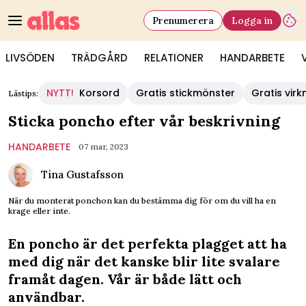
Prenumerera
Logga in
LIVSÖDEN
TRÄDGÅRD
RELATIONER
HANDARBETE
NYTT!
Korsord
Gratis stickmönster
Gratis vir
Lästips:
Sticka poncho efter vår beskrivning
HANDARBETE
07 mar, 2023
Tina Gustafsson
När du monterat ponchon kan du bestämma dig för om du vill ha en
krage eller inte.
En poncho är det perfekta plagget att ha
med dig när det kanske blir lite svalare
framåt dagen. Vår är både lätt och
användbar.