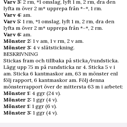
Varv 3:
2 rm, *1 omslag, lyft 1 m, 2 rm, dra den
lyfta m över 2 m* upprepa från *–*, 1 rm.
Varv 4:
am.
Varv 5:
1 rm, *1 omslag, lyft 1 m, 2 rm, dra den
lyfta m över 2 m* upprepa från *–*, 2 rm.
Varv 6:
am.
Mönster 2:
1 v am, 1 v rm, 2 v am.
Mönster 3:
4 v slätstickning.
BESKRIVNING
Stickas fram och tillbaka på sticka/rundsticka.
Lägg upp 75 m på rundsticka nr 4. Sticka 5 v i
am. Sticka 6 kantmaskor am, 63 m mönster enl
följ rapport, 6 kantmaskor am. Följ denna
mönsterrapport över de mittersta 63 m i arbetet:
Mönster 1:
4 ggr (24 v).
Mönster 2:
1 ggr (4 v).
Mönster 1:
1 ggr (6 v).
Mönster 3:
1 ggr (4 v).