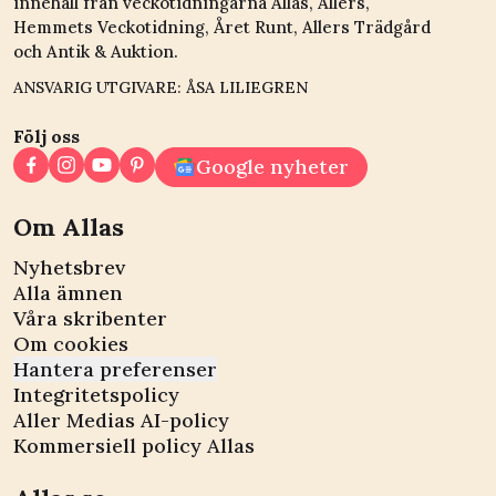
innehåll från veckotidningarna Allas, Allers,
Hemmets Veckotidning, Året Runt, Allers Trädgård
och Antik & Auktion.
ANSVARIG UTGIVARE: ÅSA LILIEGREN
Följ oss
Google nyheter
Om Allas
Nyhetsbrev
Alla ämnen
Våra skribenter
Om cookies
Hantera preferenser
Integritetspolicy
Aller Medias AI-policy
Kommersiell policy Allas