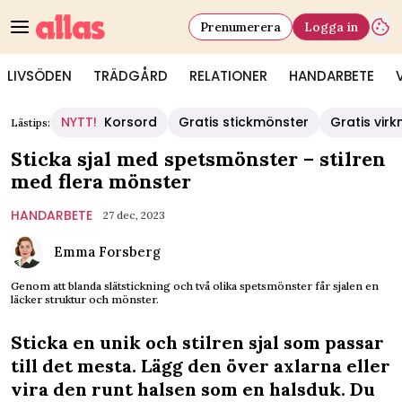
Prenumerera
Logga in
LIVSÖDEN
TRÄDGÅRD
RELATIONER
HANDARBETE
NYTT!
Korsord
Gratis stickmönster
Gratis vir
Lästips:
Sticka sjal med spetsmönster – stilren
med flera mönster
HANDARBETE
27 dec, 2023
Emma Forsberg
Genom att blanda slätstickning och två olika spetsmönster får sjalen en
läcker struktur och mönster.
Sticka en unik och stilren sjal som passar
till det mesta. Lägg den över axlarna eller
vira den runt halsen som en halsduk. Du