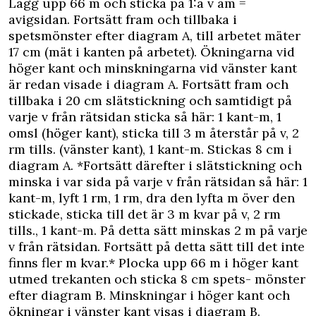
Lägg upp 66 m och sticka på 1:a v am =
avigsidan. Fortsätt fram och tillbaka i
spetsmönster efter diagram A, till arbetet mäter
17 cm (mät i kanten på arbetet). Ökningarna vid
höger kant och minskningarna vid vänster kant
är redan visade i diagram A. Fortsätt fram och
tillbaka i 20 cm slätstickning och samtidigt på
varje v från rätsidan sticka så här: 1 kant-m, 1
omsl (höger kant), sticka till 3 m återstår på v, 2
rm tills. (vänster kant), 1 kant-m. Stickas 8 cm i
diagram A. *Fortsätt därefter i slätstickning och
minska i var sida på varje v från rätsidan så här: 1
kant-m, lyft 1 rm, 1 rm, dra den lyfta m över den
stickade, sticka till det är 3 m kvar på v, 2 rm
tills., 1 kant-m. På detta sätt minskas 2 m på varje
v från rätsidan. Fortsätt på detta sätt till det inte
finns fler m kvar.* Plocka upp 66 m i höger kant
utmed trekanten och sticka 8 cm spets- mönster
efter diagram B. Minskningar i höger kant och
ökningar i vänster kant visas i diagram B.