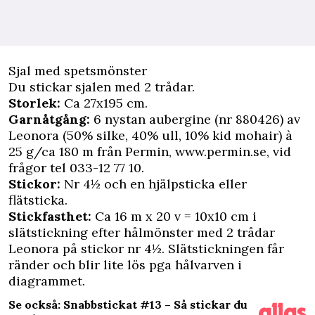
Sjal med spetsmönster
Du stickar sjalen med 2 trådar.
Storlek:
Ca 27x195 cm.
Garnåtgång:
6 nystan aubergine (nr 880426) av
Leonora (50% silke, 40% ull, 10% kid mohair) à
25 g/ca 180 m från Permin,
www.permin.se
, vid
frågor tel 033-12 77 10.
Stickor:
Nr 4½ och en hjälpsticka eller
flätsticka.
Stickfasthet:
Ca 16 m x 20 v = 10x10 cm i
slätstickning efter hålmönster med 2 trådar
Leonora på stickor nr 4½. Slätstickningen får
ränder och blir lite lös pga hålvarven i
diagrammet.
Se också: Snabbstickat #13 – Så stickar du