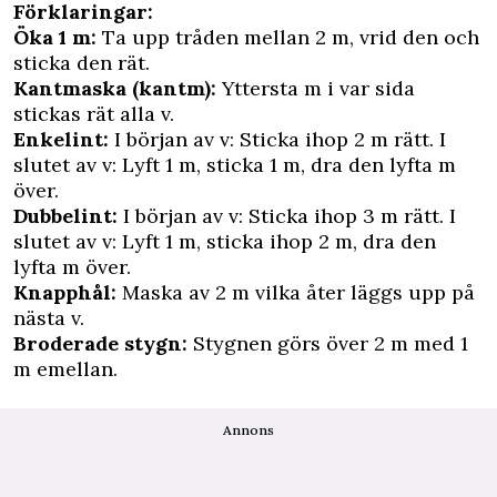
Förklaringar:
Öka 1 m:
Ta upp tråden mellan 2 m, vrid den och
sticka den rät.
Kantmaska (kantm):
Yttersta m i var sida
stickas rät alla v.
Enkelint:
I början av v: Sticka ihop 2 m rätt. I
slutet av v: Lyft 1 m, sticka 1 m, dra den lyfta m
över.
Dubbelint:
I början av v: Sticka ihop 3 m rätt. I
slutet av v: Lyft 1 m, sticka ihop 2 m, dra den
lyfta m över.
Knapphål:
Maska av 2 m vilka åter läggs upp på
nästa v.
Broderade stygn:
Stygnen görs över 2 m med 1
m emellan.
Annons