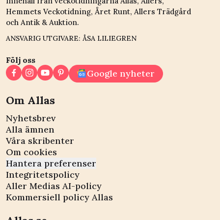
innehåll från veckotidningarna Allas, Allers,
Hemmets Veckotidning, Året Runt, Allers Trädgård
och Antik & Auktion.
ANSVARIG UTGIVARE: ÅSA LILIEGREN
Följ oss
Google nyheter
Om Allas
Nyhetsbrev
Alla ämnen
Våra skribenter
Om cookies
Hantera preferenser
Integritetspolicy
Aller Medias AI-policy
Kommersiell policy Allas