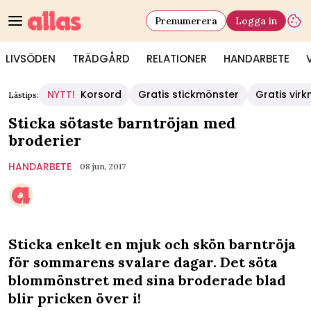
Prenumerera
Logga in
LIVSÖDEN
TRÄDGÅRD
RELATIONER
HANDARBETE
NYTT!
Korsord
Gratis stickmönster
Gratis vir
Lästips:
Sticka sötaste barntröjan med
broderier
HANDARBETE
08 jun, 2017
Sticka enkelt en mjuk och skön barntröja
för sommarens svalare dagar. Det söta
blommönstret med sina broderade blad
blir pricken över i!