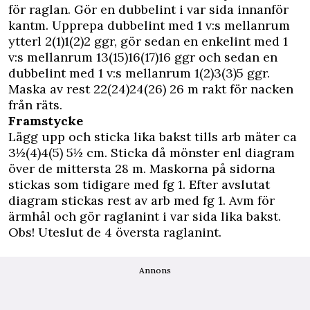
för raglan. Gör en dubbelint i var sida innanför
kantm. Upprepa dubbelint med 1 v:s mellanrum
ytterl 2(1)1(2)2 ggr, gör sedan en enkelint med 1
v:s mellanrum 13(15)16(17)16 ggr och sedan en
dubbelint med 1 v:s mellanrum 1(2)3(3)5 ggr.
Maska av rest 22(24)24(26) 26 m rakt för nacken
från räts.
Framstycke
Lägg upp och sticka lika bakst tills arb mäter ca
3½(4)4(5) 5½ cm. Sticka då mönster enl diagram
över de mittersta 28 m. Maskorna på sidorna
stickas som tidigare med fg 1. Efter avslutat
diagram stickas rest av arb med fg 1. Avm för
ärmhål och gör raglanint i var sida lika bakst.
Obs! Uteslut de 4 översta raglanint.
Annons