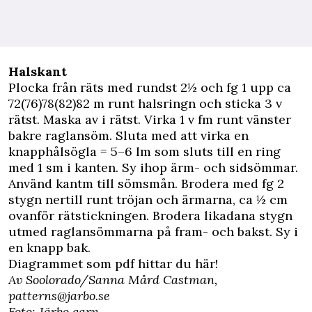
Halskant
Plocka från räts med rundst 2½ och fg 1 upp ca
72(76)78(82)82 m runt halsringn och sticka 3 v
rätst. Maska av i rätst. Virka 1 v fm runt vänster
bakre raglansöm. Sluta med att virka en
knapphålsögla = 5–6 lm som sluts till en ring
med 1 sm i kanten. Sy ihop ärm- och sidsömmar.
Använd kantm till sömsmån. Brodera med fg 2
stygn nertill runt tröjan och ärmarna, ca ½ cm
ovanför rätstickningen. Brodera likadana stygn
utmed raglansömmarna på fram- och bakst. Sy i
en knapp bak.
Diagrammet som pdf hittar du här!
Av Soolorado/Sanna Mård Castman,
patterns@jarbo.se
Foto: Järbo garn