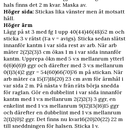
hals finns det 2 m kvar. Maska av.
Höger sida:
Stickas lika vänster men åt motsatt
håll.
Höger ärm
Lägg på st 3 med fg 1 upp 40(44)46(48)52 m och
sticka 3 v rätst (1:a v = avigs). Sticka sedan slätst
innanför kantm i var sida rest av arb. När arb
mäter 2(2)2(3)3 cm ökas 1 m i var sida innanför
kantm. Upprepa ökn med 5 v:s mellanrum ytterl
6(6)6(6)9 ggr och därefter med 3 v:s mellanrum
0(1)3(4)2 ggr = 54(60)66(70)76 m på stickan. När
arb mäter ca 15(17)18(20) 23 cm avm för ärmhål i
var sida 2 m. På nästa v från räts börja snedda
för raglan. Gör en dubbelint i var sida innanför
kantm med 1 v:s mellanrum 2(2)2(3) 3 ggr, en
enkelint med 1 v:s mellanrum 9(12)13(16)15 ggr
och därefter en dubbelint med 1 v:s mellanrum
2(1)2(0)2 ggr. Det finns nu kvar16(20)20(22) 22 m
till sneddningen för halsen. Sticka 1 v.