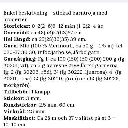
Enkel beskrivning – stickad barntröja med
broderier
Storlekar:
0–2(2–6)6–12 mån (1–2)2–4 år.
Övervidd:
ca 48(53)57(63)67 cm
Hel längd:
ca 25(28)32(35) 39 cm.
Garn:
Mio (100 % Merinoull, ca 50 g = 175 m), tel
026-27 30 30,
info@jarbo.se
, Järbo garn
Garnåtgång:
Fg 1: ca 100 (150) 150 (200) 200 g (fg
30201, vit), ca 5 g av respektive färg i garnerna
fg: 2 (fg 30206, röd), 3: (fg 30222, ljusrosa), 4: (fg
30211, rosa), 5: (fg 30210, grön) och 6: (fg 30228,
mörkgrön).
Tillbehör:
1 knapp.
Stickor:
3 mm.
Rundstickor:
2.5 mm, 60 cm.
Virknål:
2.5 mm.
Masktäthet:
Ca 28 m och 37 v slätst på st 3 =
10×10 cm.