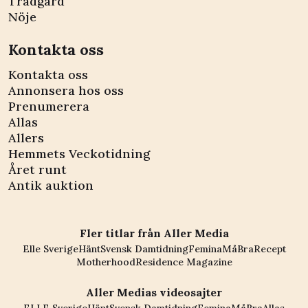
Trädgård
Nöje
Kontakta oss
Kontakta oss
Annonsera hos oss
Prenumerera
Allas
Allers
Hemmets Veckotidning
Året runt
Antik auktion
Fler titlar från Aller Media
Elle Sverige
Hänt
Svensk Damtidning
Femina
MåBra
Recept
Motherhood
Residence Magazine
Aller Medias videosajter
ELLE Sverige
Hänt
Svensk Damtidning
Femina
MåBra
Allas