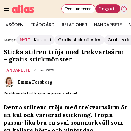
Prenumerera
Logga in
LIVSÖDEN
TRÄDGÅRD
RELATIONER
HANDARBETE
NYTT!
Korsord
Gratis stickmönster
Gratis vir
Lästips:
Sticka stilren tröja med trekvartsärm
– gratis stickmönster
HANDARBETE
25 maj, 2023
Emma Forsberg
En stilren stickad tröja som passar året om!
Denna stilrena tröja med trekvartsärm är
en kul och varierad stickning. Tröjan
passar lika bra en sval sommarkväll som
en kallare höst- och vinterdag.