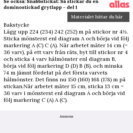
Se också: Snabbstickat: Så stickar du en
dominostickad grytlapp – del 1
Materialet hittar du här
Bakstycke
Lägg upp 224 (234) 242 (252) m på stickor nr 4½.
Sticka mönsterst enl diagram A och börja vid följ
markering A (C) C (A). När arbetet mäter 14 cm (=
36 varv), på ett varv från räts, byt till stickor nr 4
och sticka 4 varv hålmönster enl diagram B,
börja vid följ markering D (D) B (B), och minska
74 m jämnt fördelat på det första varvets
hålmönster. Det finns nu 150 (160) 168 (178) m på
stickan.När arbetet mäter 15 cm, sticka 13 cm =
36 varv i mönsterst enl diagram A och börja vid
följ markering C (A) A (C).
Annons