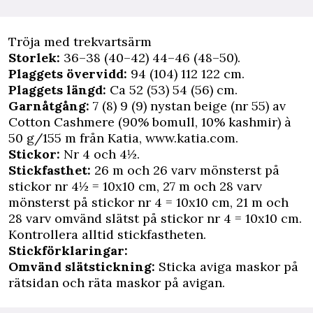
Tröja med trekvartsärm
Storlek:
36–38 (40–42) 44–46 (48–50).
Plaggets övervidd:
94 (104) 112 122 cm.
Plaggets längd:
Ca 52 (53) 54 (56) cm.
Garnåtgång:
7 (8) 9 (9) nystan beige (nr 55) av
Cotton Cashmere (90% bomull, 10% kashmir) à
50 g/155 m från Katia, www.katia.com.
Stickor:
Nr 4 och 4½.
Stickfasthet:
26 m och 26 varv mönsterst på
stickor nr 4½ = 10x10 cm, 27 m och 28 varv
mönsterst på stickor nr 4 = 10x10 cm, 21 m och
28 varv omvänd slätst på stickor nr 4 = 10x10 cm.
Kontrollera alltid stickfastheten.
Stickförklaringar:
Omvänd slätstickning:
Sticka aviga maskor på
rätsidan och räta maskor på avigan.