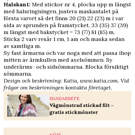
Halskant:
Med stickor nr 4, plocka upp m längst
med halsringningen, justera maskantalet på
första varvet så det finns 20 (21) 22 (23) m i var
sida av sprunden på framstycket, 33 (35) 37 (39)
m längst med bakstycket = 73 (77) 81 (85) m.
Sticka 2 varv resår 1 rm, 1 am och maska sedan
av samtliga m.
Sy fast ärmarna och var noga med att passa ihop
mitten av ärmkullen med axelsömmen. Sy
underärms- och sidsömmarna. Blocka försiktigt
sömmarna.
Design och beskrivning: Katia, www.katia.com. Vid
frågor om beskrivningen kontakta företaget.
HANDARBETE
Vågmönstrad stickad filt –
gratis stickmönster
NÖJE