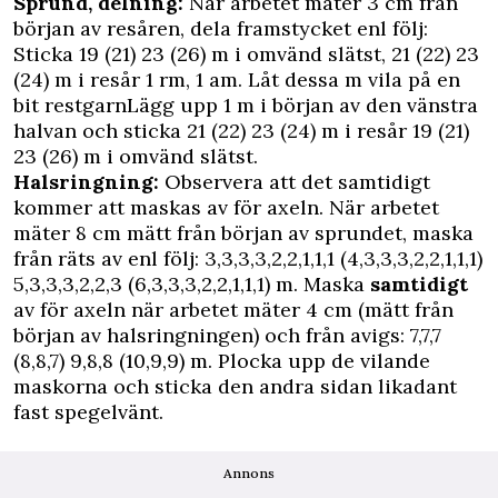
Sprund, delning:
När arbetet mäter 3 cm från
början av resåren, dela framstycket enl följ:
Sticka 19 (21) 23 (26) m i omvänd slätst, 21 (22) 23
(24) m i resår 1 rm, 1 am. Låt dessa m vila på en
bit restgarnLägg upp 1 m i början av den vänstra
halvan och sticka 21 (22) 23 (24) m i resår 19 (21)
23 (26) m i omvänd slätst.
Halsringning:
Observera att det samtidigt
kommer att maskas av för axeln. När arbetet
mäter 8 cm mätt från början av sprundet, maska
från räts av enl följ: 3,3,3,3,2,2,1,1,1 (4,3,3,3,2,2,1,1,1)
5,3,3,3,2,2,3 (6,3,3,3,2,2,1,1,1) m. Maska
samtidigt
av för axeln när arbetet mäter 4 cm (mätt från
början av halsringningen) och från avigs: 7,7,7
(8,8,7) 9,8,8 (10,9,9) m. Plocka upp de vilande
maskorna och sticka den andra sidan likadant
fast spegelvänt.
Annons