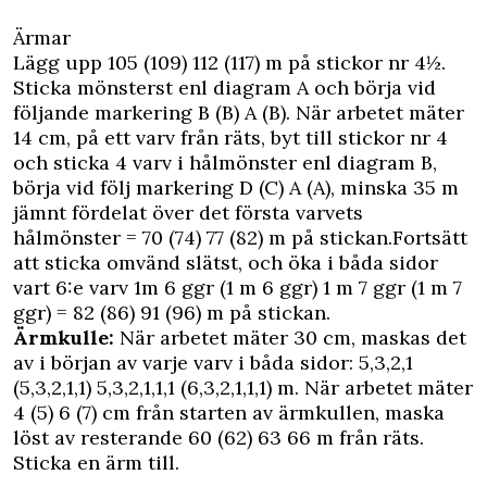
Ärmar
Lägg upp 105 (109) 112 (117) m på stickor nr 4½.
Sticka mönsterst enl diagram A och börja vid
följande markering B (B) A (B). När arbetet mäter
14 cm, på ett varv från räts, byt till stickor nr 4
och sticka 4 varv i hålmönster enl diagram B,
börja vid följ markering D (C) A (A), minska 35 m
jämnt fördelat över det första varvets
hålmönster = 70 (74) 77 (82) m på stickan.Fortsätt
att sticka omvänd slätst, och öka i båda sidor
vart 6:e varv 1m 6 ggr (1 m 6 ggr) 1 m 7 ggr (1 m 7
ggr) = 82 (86) 91 (96) m på stickan.
Ärmkulle:
När arbetet mäter 30 cm, maskas det
av i början av varje varv i båda sidor: 5,3,2,1
(5,3,2,1,1) 5,3,2,1,1,1 (6,3,2,1,1,1) m. När arbetet mäter
4 (5) 6 (7) cm från starten av ärmkullen, maska
löst av resterande 60 (62) 63 66 m från räts.
Sticka en ärm till.