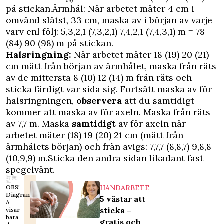
på stickan.Ärmhål: När arbetet mäter 4 cm i
omvänd slätst, 33 cm, maska av i början av varje
varv enl följ: 5,3,2,1 (7,3,2,1) 7,4,2,1 (7,4,3,1) m = 78
(84) 90 (98) m på stickan.
Halsringning:
När arbetet mäter 18 (19) 20 (21)
cm mätt från början av ärmhålet, maska från räts
av de mittersta 8 (10) 12 (14) m från räts och
sticka färdigt var sida sig. Fortsätt maska av för
halsringningen,
observera
att du samtidigt
kommer att maska av för axeln. Maska från räts
av 7,7 m. Maska
samtidigt
av för axeln när
arbetet mäter (18) 19 (20) 21 cm (mätt från
ärmhålets början) och från avigs: 7,7,7 (8,8,7) 9,8,8
(10,9,9) m.Sticka den andra sidan likadant fast
spegelvänt.
OBS!
HANDARBETE
Diagram
5 västar att
A
sticka –
visar
bara
gratis och