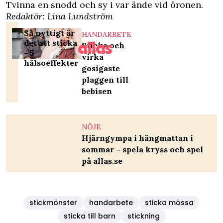
Tvinna en snodd och sy i var ände vid öronen.
Redaktör: Lina Lundström
Så nyttigt är
HANDARBETE
det att sticka
Sticka och
- 5
virka
hälsoeffekter
gosigaste
plaggen till
bebisen
NÖJE
Hjärngympa i hängmattan i
sommar – spela kryss och spel
på allas.se
stickmönster
handarbete
sticka mössa
sticka till barn
stickning