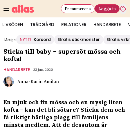
Prenumerera
Logga in
LIVSÖDEN
TRÄDGÅRD
RELATIONER
HANDARBETE
NYTT!
Korsord
Gratis stickmönster
Gratis vir
Lästips:
Sticka till baby – supersöt mössa och
kofta!
HANDARBETE
23 jun, 2020
Anna-Karin Amilon
En mjuk och fin mössa och en mysig liten
kofta – kan det bli sötare? Sticka dem och
få riktigt härliga plagg till familjens
minsta medlem. Att de dessutom är