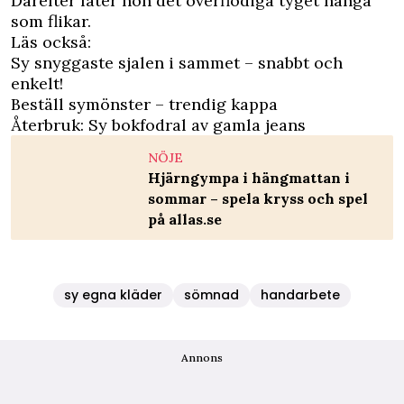
Därefter låter hon det överflödiga tyget hänga
som flikar.
Läs också:
Sy snyggaste sjalen i sammet – snabbt och
enkelt!
Beställ symönster – trendig kappa
Återbruk: Sy bokfodral av gamla jeans
NÖJE
Hjärngympa i hängmattan i
sommar – spela kryss och spel
på allas.se
sy egna kläder
sömnad
handarbete
Annons