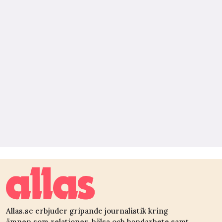
Allas.se erbjuder gripande journalistik kring
ämnen som relationer, hälsa och handarbete samt