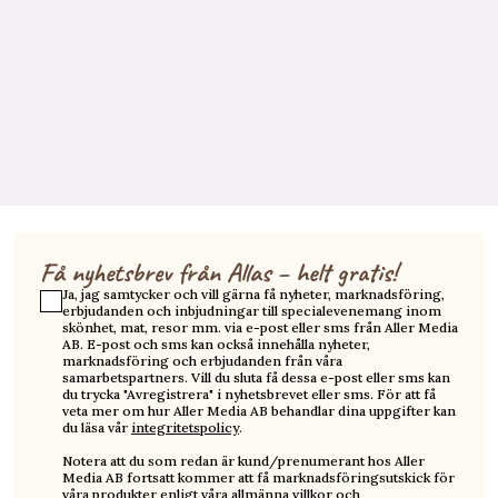
Få nyhetsbrev från Allas – helt gratis!
Ja, jag samtycker och vill gärna få nyheter, marknadsföring,
erbjudanden och inbjudningar till specialevenemang inom
skönhet, mat, resor mm. via e-post eller sms från Aller Media
AB. E-post och sms kan också innehålla nyheter,
marknadsföring och erbjudanden från våra
samarbetspartners. Vill du sluta få dessa e-post eller sms kan
du trycka "Avregistrera" i nyhetsbrevet eller sms. För att få
veta mer om hur Aller Media AB behandlar dina uppgifter kan
du läsa vår
integritetspolicy
.
Notera att du som redan är kund/prenumerant hos Aller
Media AB fortsatt kommer att få marknadsföringsutskick för
våra produkter enligt våra
allmänna villkor
och