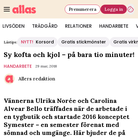
Prenumerera
Logga in
LIVSÖDEN
TRÄDGÅRD
RELATIONER
HANDARBETE
NYTT!
Korsord
Gratis stickmönster
Gratis vir
Lästips:
Sy kofta och kjol – på bara tio minuter!
HANDARBETE
29 mar, 2018
Allers redaktion
Vännerna Ulrika Norée och Carolina
Alvear Bello träffades när de arbetade i
en tygbutik och startade 2016 konceptet
Symester – en semester förenat med
sömnad och umgänge. Här bjuder de på