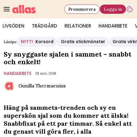
Prenumerera
Logga in
LIVSÖDEN
TRÄDGÅRD
RELATIONER
HANDARBETE
NYTT!
Korsord
Gratis stickmönster
Gratis vir
Lästips:
Sy snyggaste sjalen i sammet – snabbt
och enkelt!
HANDARBETE
28 nov, 2018
Gunilla Thermaenius
Häng på sammets-trenden och sy en
superskön sjal som du kommer att älska!
Snabbfixat på ett par timmar. Så enkel att
du genast vill göra fler, i alla