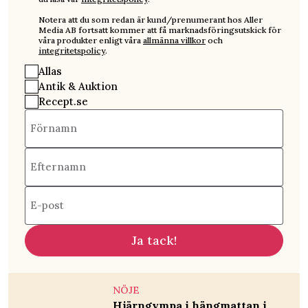
Notera att du som redan är kund/prenumerant hos Aller
Media AB fortsatt kommer att få marknadsföringsutskick för
våra produkter enligt våra
allmänna villkor
och
integritetspolicy
.
Allas
Antik & Auktion
Recept.se
Förnamn
Efternamn
E-post
Ja tack!
NÖJE
Hjärngympa i hängmattan i