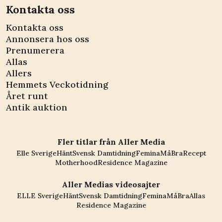
Kontakta oss
Kontakta oss
Annonsera hos oss
Prenumerera
Allas
Allers
Hemmets Veckotidning
Året runt
Antik auktion
Fler titlar från Aller Media
Elle Sverige
Hänt
Svensk Damtidning
Femina
MåBra
Recept
Motherhood
Residence Magazine
Aller Medias videosajter
ELLE Sverige
Hänt
Svensk Damtidning
Femina
MåBra
Allas
Residence Magazine