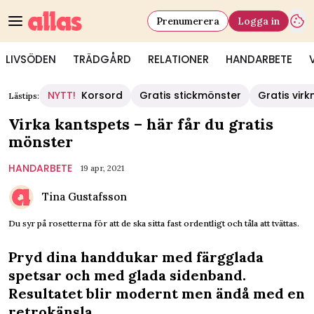
Prenumerera
Logga in
LIVSÖDEN
TRÄDGÅRD
RELATIONER
HANDARBETE
NYTT!
Korsord
Gratis stickmönster
Gratis vir
Lästips:
Virka kantspets – här får du gratis
mönster
HANDARBETE
19 apr, 2021
Tina Gustafsson
Du syr på rosetterna för att de ska sitta fast ordentligt och tåla att tvättas.
Pryd dina handdukar med färgglada
spetsar och med glada sidenband.
Resultatet blir modernt men ändå med en
retrokänsla.