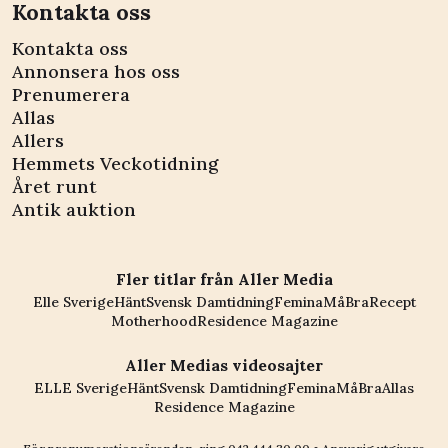
Kontakta oss
Kontakta oss
Annonsera hos oss
Prenumerera
Allas
Allers
Hemmets Veckotidning
Året runt
Antik auktion
Fler titlar från Aller Media
Elle Sverige
Hänt
Svensk Damtidning
Femina
MåBra
Recept
Motherhood
Residence Magazine
Aller Medias videosajter
ELLE Sverige
Hänt
Svensk Damtidning
Femina
MåBra
Allas
Residence Magazine