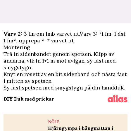
Varv 2:
3 fm om lmb varvet ut.Varv 3: *1 fm, 1 dst,
1 fm*, upprepa *–* varvet ut.
Montering
Trä in sidenbandet genom spetsen. Klipp av
ändarna, vik in 1+1 m mot avigan, sy fast med
smygstygn.
Knyt en rosett av en bit sidenband och nästa fast
i mitten av spetsen.
Sy fast spetsen med smygstygn på din handduk.
DIY Duk med prickar
NÖJE
Hjärngympa i hängmattan i