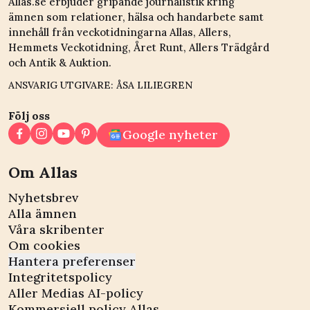
Allas.se erbjuder gripande journalistik kring
ämnen som relationer, hälsa och handarbete samt
innehåll från veckotidningarna Allas, Allers,
Hemmets Veckotidning, Året Runt, Allers Trädgård
och Antik & Auktion.
ANSVARIG UTGIVARE: ÅSA LILIEGREN
Följ oss
Google nyheter
Om Allas
Nyhetsbrev
Alla ämnen
Våra skribenter
Om cookies
Hantera preferenser
Integritetspolicy
Aller Medias AI-policy
Kommersiell policy Allas