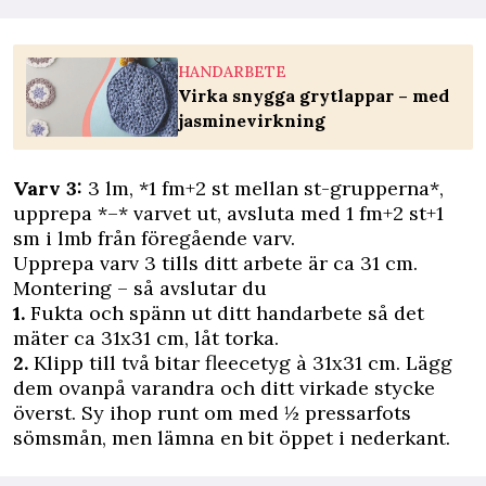
HANDARBETE
Virka snygga grytlappar – med
jasminevirkning
Varv 3:
3 lm, *1 fm+2 st mellan st-grupperna*,
upprepa *–* varvet ut, avsluta med 1 fm+2 st+1
sm i lmb från föregående varv.
Upprepa varv 3 tills ditt arbete är ca 31 cm.
Montering – så avslutar du
1.
Fukta och spänn ut ditt handarbete så det
mäter ca 31x31 cm, låt torka.
2.
Klipp till två bitar fleecetyg à 31x31 cm. Lägg
dem ovanpå varandra och ditt virkade stycke
överst. Sy ihop runt om med ½ pressarfots
sömsmån, men lämna en bit öppet i nederkant.