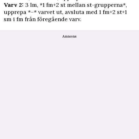
Varv 2:
3 lm, *1 fm+2 st mellan st-grupperna*,
upprepa *–* varvet ut, avsluta med 1 fm+2 st+1
sm i fm från föregående varv.
Annons