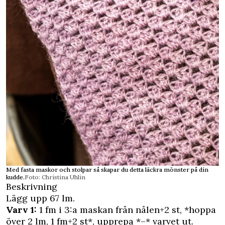
Med fasta maskor och stolpar så skapar du detta läckra mönster på din
kudde.
Foto: Christina Uhlin
Beskrivning
Lägg upp 67 lm.
Varv 1:
1 fm i 3:a maskan från nålen+2 st, *hoppa
över 2 lm, 1 fm+2 st*, upprepa *–* varvet ut.