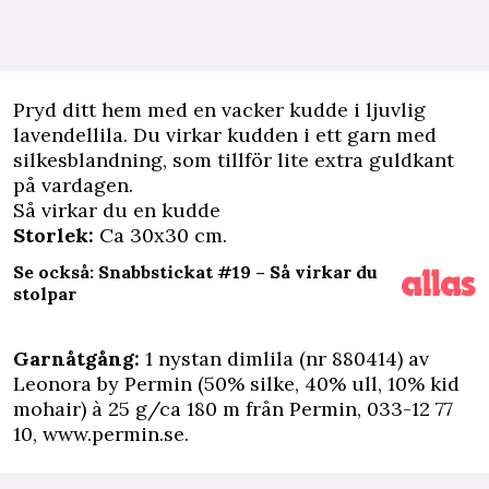
P
ryd ditt hem med en vacker kudde i ljuvlig
lavendellila. Du virkar kudden i ett garn med
silkesblandning, som tillför lite extra guldkant
på vardagen.
Så virkar du en kudde
Storlek:
Ca 30x30 cm.
Se också: Snabbstickat #19 – Så virkar du
stolpar
Garnåtgång:
1 nystan dimlila (nr 880414) av
Leonora by Permin (50% silke, 40% ull, 10% kid
mohair) à 25 g/ca 180 m från Permin, 033-12 77
10, www.permin.se.