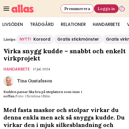
Prenumerera
Logga in
LIVSÖDEN
TRÄDGÅRD
RELATIONER
HANDARBETE
NYTT!
Korsord
Gratis stickmönster
Gratis vir
Lästips:
Virka snygg kudde – snabbt och enkelt
virkprojekt
HANDARBETE
17 jul, 2024
Tina Gustafsson
Kudden passar lika bra på uteplatsen som inne i
soffan.
Foto: Christina Uhlin
Med fasta maskor och stolpar virkar du
denna enkla men ack så snygga kudde. Du
virkar den i mjuk silkesblandning och