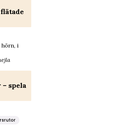
flätade
 hörn, i
jla ­
– spela
rsrutor