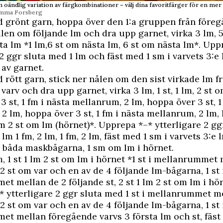
n oändlig variation av färgkombinationer – välj dina favoritfärger för en mer
Emma Forsberg
grönt garn, hoppa över den 1:a gruppen från föreg
ålen om följande lm och dra upp garnet, virka 3 lm, 5
ta lm *1 lm,6 st om nästa lm, 6 st om ­nästa lm*. Upp
 2 ggr sluta med 1 lm och fäst med 1 sm i varvets 3:e 
 av garnet.
 rött garn, stick ner nålen om den sist virkade lm f
arv och dra upp garnet, virka 3 lm, 1 st, 1 lm, 2 st 
3 st, 1 fm i nästa mellanrum, 2 lm, hoppa över 3 st, 1
2 lm, hoppa över 3 st, 1 fm i nästa mellanrum, 2 lm,
 lm 2 st om lm (hörnet)*. Upprepa *–* ytterligare 2 g
2 lm 1 fm, 2 lm, 1 fm, 2 lm, fäst med 1 sm i varvets 3:e l
 båda maskbågarna, 1 sm om lm i hörnet.
, 1 st 1 lm 2 st om lm i hörnet *1 st i mellanrummet
 2 st om var och en av de 4 följande lm-bågarna, 1 st 
t mellan de 2 följande st, 2 st 1 lm 2 st om lm i hör
 ­ytterligare 2 ggr sluta med 1 st i mellanrummet m
 2 st om var och en av de 4 följande lm-­bågarna, 1 st 
t mellan föregående varvs 3 första lm och st, fäst