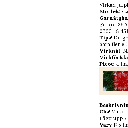
Virkad julp
Storlek:
Ca
Garnåtgån
gul (nr 267
0320-18 451
Tips!
Du gör
bara fler e
Virknål:
Nr
Virkförkla
Picot:
4 lm,
Beskrivnin
Obs!
Virka 
Lägg upp 7 
Varv 1:
5 lm