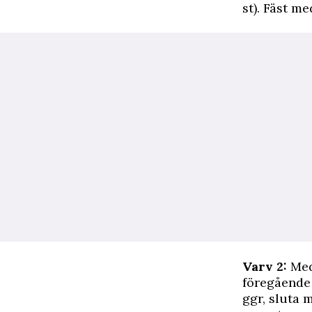
st). Fäst me
Varv 2:
Med
föregående 
ggr, sluta 