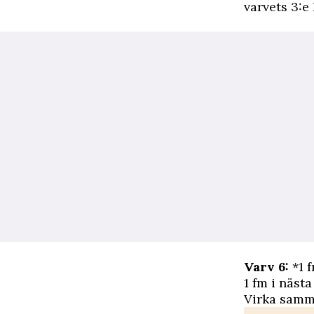
varvets 3:e 
Varv 6:
*1 f
1 fm i nästa
Virka samm