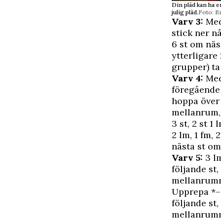
Din pläd kan ha e
julig pläd.
Foto: 
Varv 3:
Med 
stick ner n
6 st om näs
ytterligare
grupper) ta
Varv 4:
Med
föregående v
hoppa över 
mellanrum, 
3 st, 2 st 1
2 lm, 1 fm, 
nästa st om
Varv 5:
3 lm
följande st,
mellanrumme
Upprepa *–*
följande st,
mellanrumme