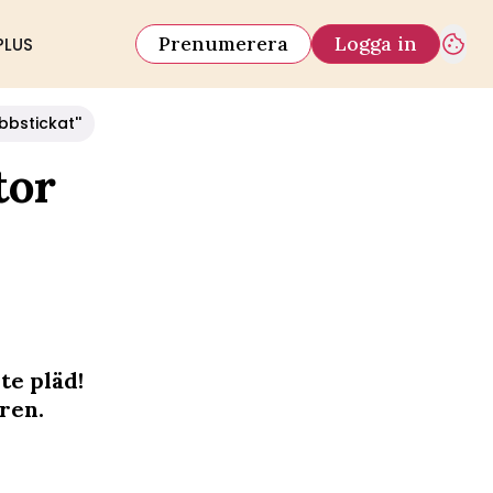
Prenumerera
Logga in
PLUS
bbstickat''
tor
te pläd!
ren.