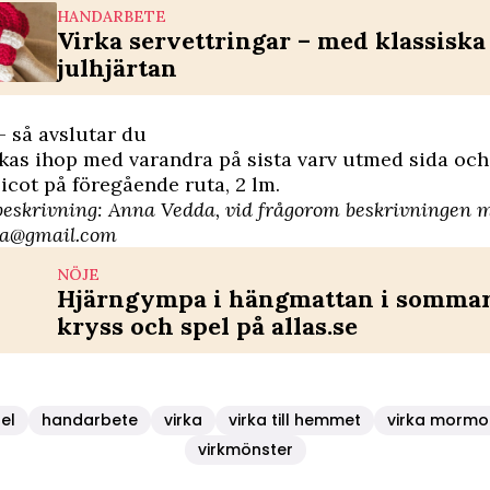
HANDARBETE
Virka servettringar – med klassiska 
julhjärtan
 så avslutar du
kas ihop med varandra på sista varv utmed sida och
picot på föregående ruta, 2 lm.
beskrivning: Anna Vedda, vid frågor
om ­beskrivningen me
ea@gmail.com
NÖJE
Hjärngympa i hängmattan i sommar 
kryss och spel på allas.se
el
handarbete
virka
virka till hemmet
virka mormo
virkmönster