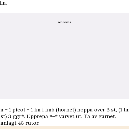
lm.
Annons
m + 1 picot + 1 fm i lmb (hörnet) hoppa över 3 st, (1 fm
 st) 3 ggr*. Upprepa *–* varvet ut. Ta av garnet.
anlagt 48 rutor.