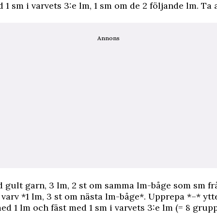
d 1 sm i varvets 3:e lm, 1 sm om de 2 följande lm. Ta 
Annons
 gult garn, 3 lm, 2 st om samma lm-båge som sm fr
varv *1 lm, 3 st om nästa lm-­båge*. Upprepa *–* ytt
med 1 lm och fäst med 1 sm i varvets 3:e lm (= 8 grupp