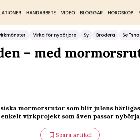
LATIONER
HANDARBETE
VIDEO
BLOGGAR
HOROSKOP
virkmönster
Virka för nybörjare
Sy
Brodera
Se ''sna
läden – med mormorsru
ssiska mormorsrutor som blir julens härligas
t enkelt virkprojekt som även passar nybörja
Spara artikel