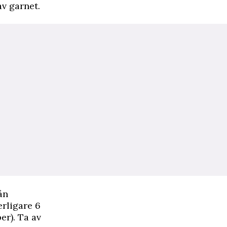
av garnet.
ån
erligare 6
er). Ta av