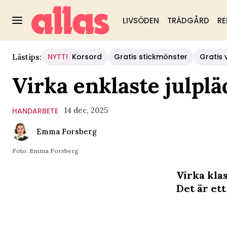
LIVSÖDEN
TRÄDGÅRD
RE
NYTT!
Korsord
Gratis stickmönster
Gratis 
Lästips:
Virka enklaste julp
14 dec, 2025
HANDARBETE
Emma Forsberg
Foto: Emma Forsberg
Virka kla
Det är et