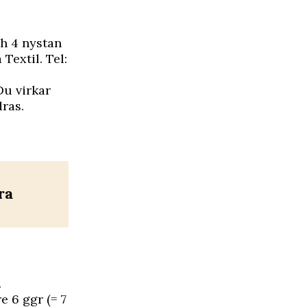
ch 4 nystan
Textil. Tel:
Du virkar
dras.
ra
.
e 6 ggr (= 7