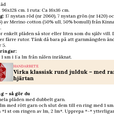
läd
 96x128 cm. 1 ruta: Ca 16x16 cm.
g:
17 nystan röd (nr 2060), 7 nystan grön (nr 1420) o
6) av Merino cotton (50% ull, 50% bomull) från Kinna 
.
 enkelt pläden så stor eller liten som du själv vill. 
ller färre rutor. Tänk då bara på att garnmängden än
 5.
ringar:
 1 sm i 1:a lm från nålen inräknat.
HANDARBETE
Virka klassisk rund julduk – med ra
hjärtan
g – så gör du
hela pläden med dubbelt garn.
lm med rött garn och slut dem till en ring med 1 sm
 *1 st om ringen av lm, 2 lm*. Upprepa *–* ­ytterligar