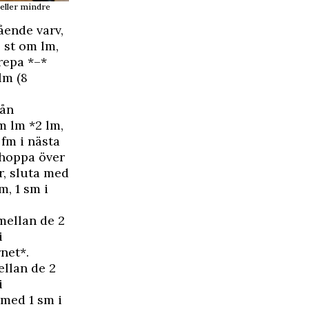
 eller mindre
ående varv,
 st om lm,
repa *–*
lm (8
rån
om lm *2 lm,
 fm i nästa
 hoppa över
gr, sluta med
m, 1 sm i
 mellan de 2
i
net*.
ellan de 2
i
 med 1 sm i