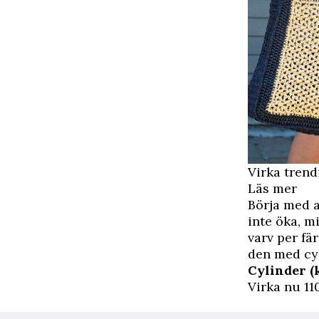
Virka trend
Läs mer
Börja med a
inte öka, m
varv per fä
den med cy
Cylinder (
Virka nu 11