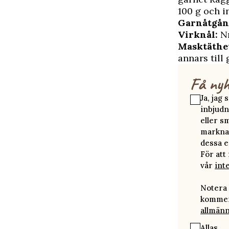
100 g och i
Garnåtgån
Virknål:
Nr
Masktäthe
annars till 
Få nyh
Ja, jag
inbjudn
eller s
marknad
dessa e
För att
vår
int
Notera 
kommer 
allmänn
Allas