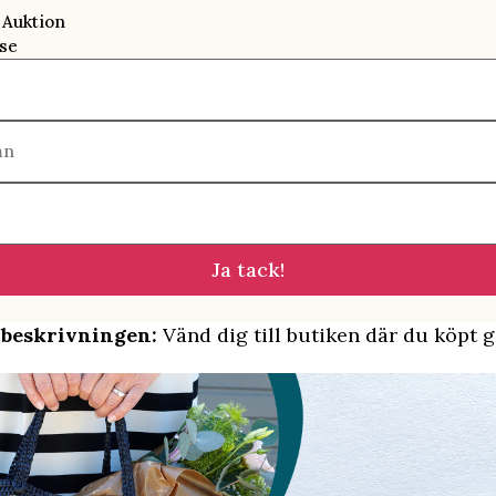
 Auktion
se
mn
Ja tack!
 beskrivningen:
Vänd dig till butiken där du köpt g