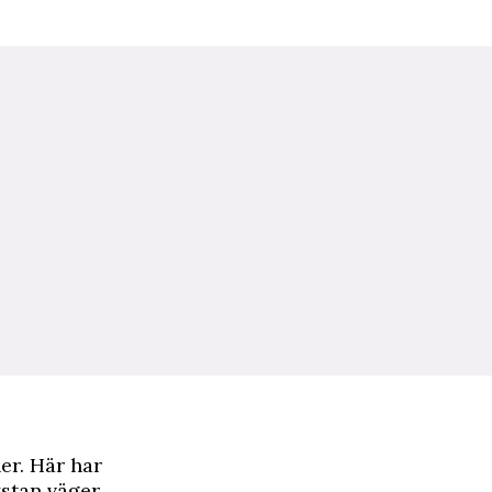
er. Här har
ystan väger