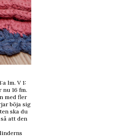
:a lm. V 1:
r nu 16 fm.
n med fler
jar böja sig
nten ska du
så att den
ylinderns