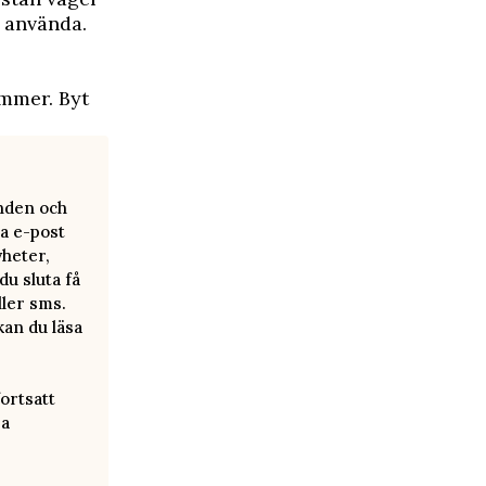
t använda.
ämmer. Byt
anden och
a e-post
yheter,
u sluta få
ller sms.
kan du läsa
ortsatt
ra