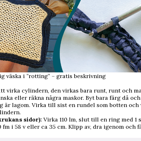
ig väska i ”rotting” – gratis beskrivning
tt virka cylindern, den virkas bara runt, runt och 
inska eller räkna några maskor. Byt bara färg då och
rg är lagom. Virka till sist en rundel som botten och
lindern.
krukans sidor):
Virka 110 lm, slut till en ring med 1 s
0 fm i 58 v eller ca 35 cm. Klipp av, dra igenom och f