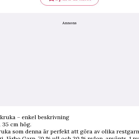
Annons
kruka – enkel beskrivning
 35 cm hög.
ruka som denna är perfekt att göra av olika restgarn
i, Järbo Garn, 70 % ull och 30 % nylon, använts. 1 n