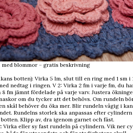
a med blommor – gratis beskrivning
ans botten): Virka 5 lm, slut till en ring med 1 sm i 1
med nedtag i ringen. V 2: Virka 2 fm i varje fm, du ha
 8 fm jämnt fördelade på varje varv. Justera ökninge
 maskor om du tycker att det behövs. Om rundeln bör
n skål behöver du öka mer. Blir rundeln vågig i ka
det. Rundelns storlek ska anpassas efter cylindern 
botten. Klipp av, dra igenom garnet och fäst.
:
Virka eller sy fast rundeln på cylindern. Vik ner c