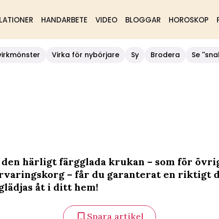
LATIONER
HANDARBETE
VIDEO
BLOGGAR
HOROSKOP
virkmönster
Virka för nybörjare
Sy
Brodera
Se ''sna
 den härligt färgglada krukan – som för övrig
örvaringskorg – får du garanterat en riktigt 
 glädjas åt i ditt hem!
Spara artikel