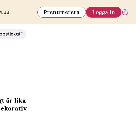
Prenumerera
Logga in
PLUS
bbstickat''
t är lika
dekorativ