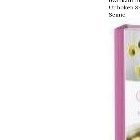
ovankant li
Ur boken
S
Semic.