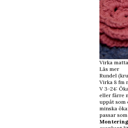
Virka matt
Läs mer
Rundel (kruk
Virka 8 fm 
V 3–24: Öka
eller färre
uppåt som e
minska ökan
passar som 
Montering