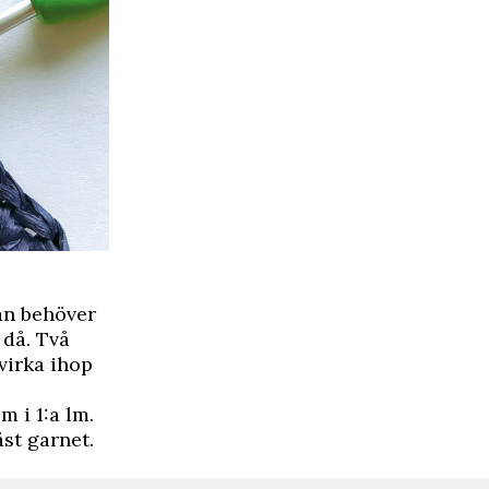
man behöver
 då. Två
 virka ihop
m i 1:a lm.
äst garnet.