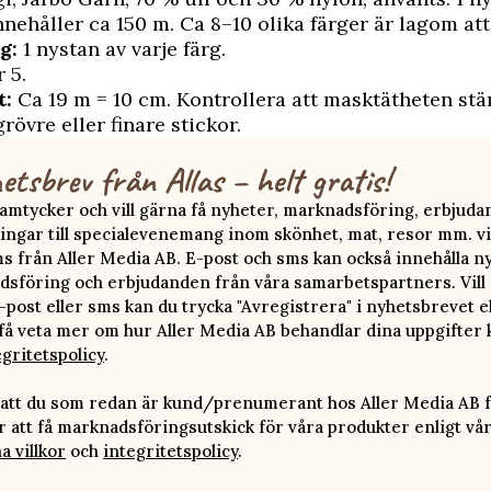
nnehåller ca 150 m. Ca 8–10 olika färger är lagom at
g:
1 nystan av varje färg.
 5.
t:
Ca
19 m = 10 cm. Kontrollera att masktätheten st
grövre eller finare stickor.
etsbrev från Allas – helt gratis!
 samtycker och vill gärna få nyheter, marknadsföring, erbjud
ingar till specialevenemang inom skönhet, mat, resor mm. vi
ms från Aller Media AB. E-post och sms kan också innehålla n
sföring och erbjudanden från våra samarbetspartners. Vill d
-post eller sms kan du trycka "Avregistrera" i nyhetsbrevet e
 få veta mer om hur Aller Media AB behandlar dina uppgifter 
egritetspolicy
.
att du som redan är kund/prenumerant hos Aller Media AB f
att få marknadsföringsutskick för våra produkter enligt vå
a villkor
och
integritetspolicy
.