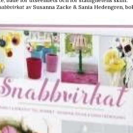
te, både för utseendets och för stadighetens skull.
nabbvirkat
av Susanna Zacke & Sania Hedengren, bok