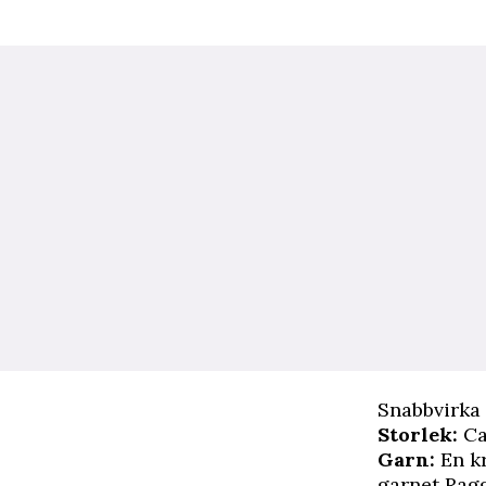
Snabbvirka 
Storlek:
Ca
Garn:
En k
garnet Ragg