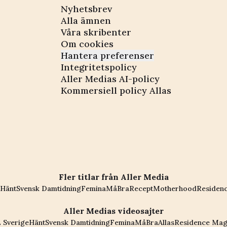
Nyhetsbrev
Alla ämnen
Våra skribenter
Om cookies
Hantera preferenser
Integritetspolicy
Aller Medias AI-policy
Kommersiell policy Allas
Fler titlar från Aller Media
Hänt
Svensk Damtidning
Femina
MåBra
Recept
Motherhood
Residen
Aller Medias videosajter
 Sverige
Hänt
Svensk Damtidning
Femina
MåBra
Allas
Residence Mag