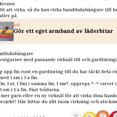
kronor.
bt att virka, så du kan virka handdukshängare till h
aller på.
DIY
Gör ett eget armband av läderbitar
nddukshängare
estgarner med passande virknål till och gardinringa
 upp fm runt en gardinring till du har täckt hela ri
med 1 sm i 1:a fm.
fm, 1 st, 1 fm) i samma fm, 1 sm*, upprepa *–* varvet u
 sm i 1:a fm. Fäst trådarna.
mer garn eller en ny virknål för att virka dina han
rojekt? Här hittar du allt inom virkning och stickni