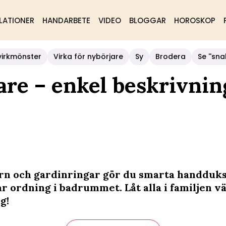
LATIONER
HANDARBETE
VIDEO
BLOGGAR
HOROSKOP
virkmönster
Virka för nybörjare
Sy
Brodera
Se ''sna
re – enkel beskrivnin
rn och gardinringar gör du smarta handduks
 ordning i badrummet. Låt alla i familjen vä
g!