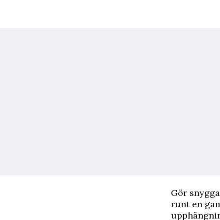
G
ör snygga
runt en gam
upphängnin