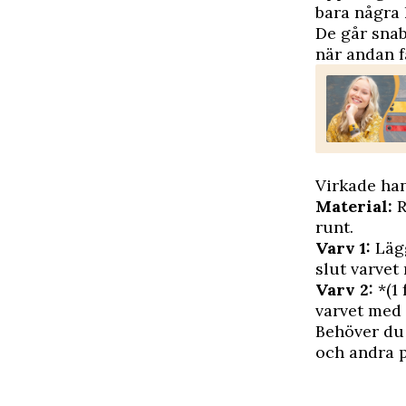
bara några 
De går snab
när andan f
Virkade ha
Material:
R
runt.
Varv 1:
Lägg
slut varvet 
Varv 2:
*(1 
varvet med 1
Behöver du 
och andra p