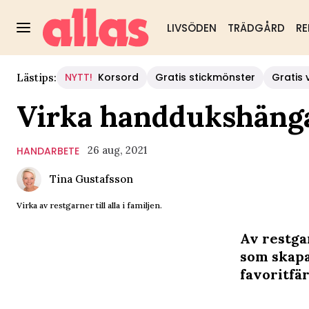
LIVSÖDEN
TRÄDGÅRD
RE
NYTT!
Korsord
Gratis stickmönster
Gratis 
Lästips:
Virka handdukshänga
26 aug, 2021
HANDARBETE
Tina Gustafsson
Virka av restgarner till alla i familjen.
Av restga
som skapar
favoritfär