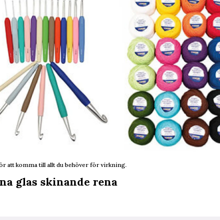
ör att komma till allt du behöver för virkning.
ina glas skinande rena