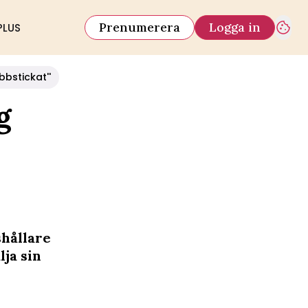
Prenumerera
Logga in
PLUS
bbstickat''
g
hållare
lja sin