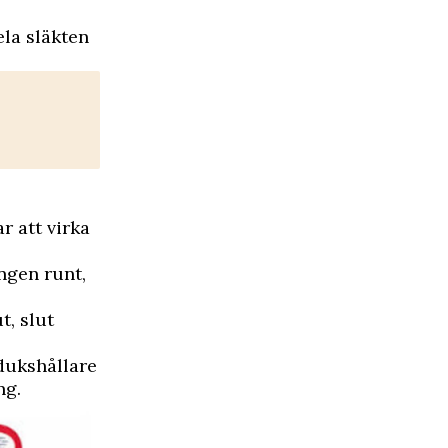
ela släkten
r att virka
ngen runt,
t, slut
ddukshållare
ng.