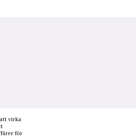
tt virka
kt
färer för