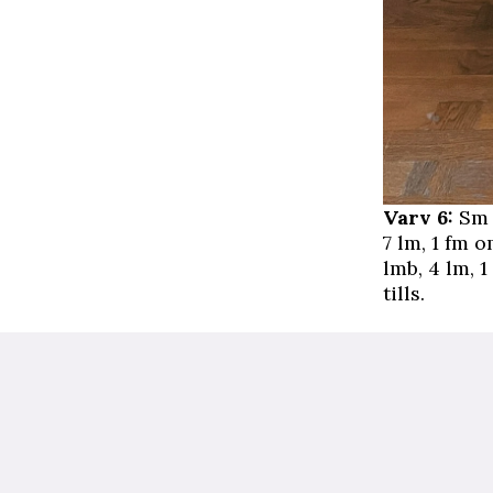
Varv 6:
Sm o
7 lm, 1 fm o
lmb, 4 lm, 1
tills.