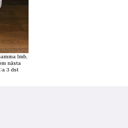
m samma lmb,
r om nästa
:a 3 dst