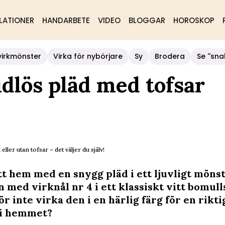
LATIONER
HANDARBETE
VIDEO
BLOGGAR
HOROSKOP
virkmönster
Virka för nybörjare
Sy
Brodera
Se ''sna
idlös pläd med tofsar
eller utan tofsar – det väljer du själv!
tt hem med en snygg pläd i ett ljuvligt möns
 med virknål nr 4 i ett klassiskt vitt bomull
ör inte virka den i en härlig färg för en rikti
 i hemmet?