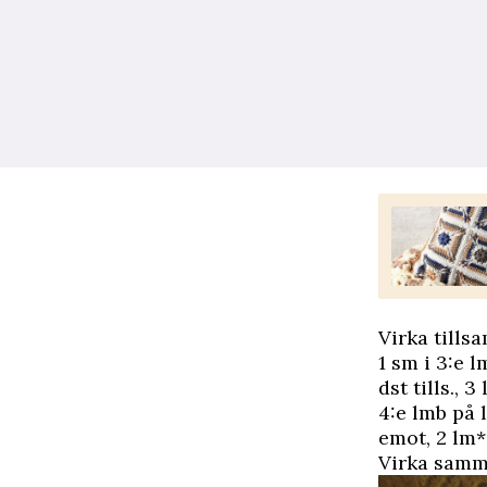
Virka tillsa
1 sm i 3:e 
dst tills., 
4:e lmb på l
emot, 2 lm*
Virka samm