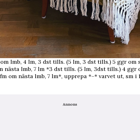
m lmb, 4 lm, 3 dst tills. (5 lm, 3 dst tills.) 5 ggr o
m nästa lmb, 7 lm *3 dst tills. (5 lm, 3dst tills.) 4 gg
 fm om nästa lmb, 7 lm*, upprepa *–* varvet ut, sm i 1
Annons