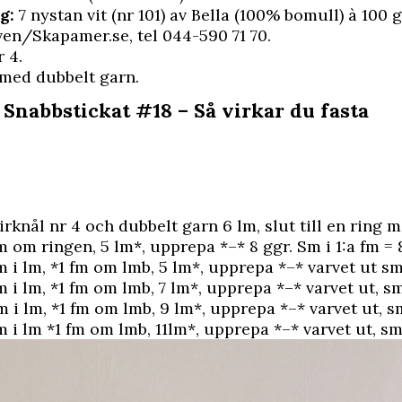
g:
7 nystan vit (nr 101) av Bella (100% bomull) à 100
en/Skapamer.se, tel 044-590 71 70.
 4.
med dubbelt garn.
 Snabbstickat #18 – Så virkar du fasta
rknål nr 4 och dubbelt garn 6 lm, slut till en ring 
m om ringen, 5 lm*, upprepa *–* 8 ggr. Sm i 1:a fm = 
m i lm, *1 fm om lmb, 5 lm*, upprepa *–* varvet ut sm 
 i lm, *1 fm om lmb, 7 lm*, upprepa *–* varvet ut, sm 
 i lm, *1 fm om lmb, 9 lm*, upprepa *–* varvet ut, sm
m i lm *1 fm om lmb, 11lm*, upprepa *–* varvet ut, sm 