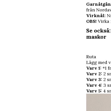
Garnåtgån
från Nordav
Virknål:
Nr
OBS!
Virka 
Se också:
maskor
Ruta
Lägg med vi
Varv 1:
*1 f
Varv 2:
2 s
Varv 3:
2 sm
Varv 4:
3 sm
Varv 5:
4 s