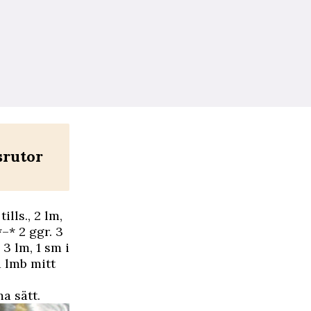
srutor
ills., 2 lm,
–* 2 ggr. 3
 3 lm, 1 sm i
å lmb mitt
a sätt.