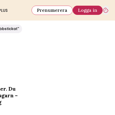
Prenumerera
Logga in
PLUS
bbstickat''
ter. Du
sgarn –
g