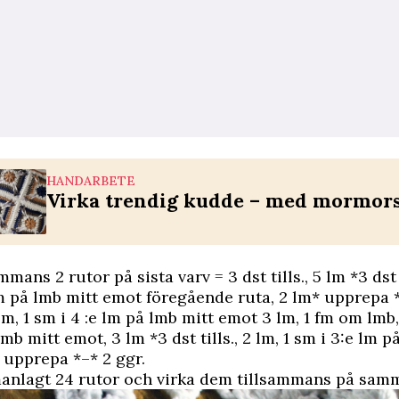
HANDARBETE
Virka trendig kudde – med mormor
mmans 2 rutor på sista varv = 3 dst tills., 5 lm *3 dst t
lm på lmb mitt emot föregående ruta, 2 lm* upprepa *
3 lm, 1 sm i 4 :e lm på lmb mitt emot 3 lm, 1 fm om lmb,
mb mitt emot, 3 lm *3 dst tills., 2 lm, 1 sm i 3:e lm p
 upprepa *–* 2 ggr.
anlagt 24 rutor och virka dem tillsammans på samm