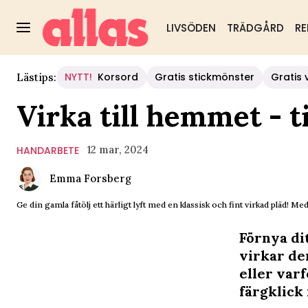
LIVSÖDEN
TRÄDGÅRD
RE
NYTT!
Korsord
Gratis stickmönster
Gratis 
Lästips:
Virka till hemmet - t
12 mar, 2024
HANDARBETE
Emma Forsberg
Ge din gamla fåtölj ett härligt lyft med en klassisk och fint virkad pläd! Med 
Förnya di
virkar den
eller varf
färgklick