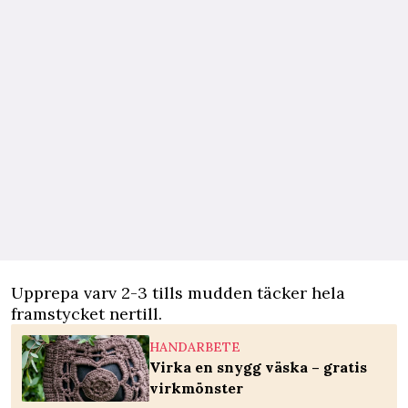
Upprepa varv 2-3 tills mudden täcker hela
framstycket nertill.
HANDARBETE
Virka en snygg väska – gratis
virkmönster