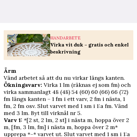
HANDARBETE
Virka vit duk – gratis och enkel
beskrivning
Ärm
Vänd arbetet så att du nu virkar längs kanten.
Ökningsvarv:
Virka 1 lm (räknas ej som fm) och
virka sammanlagt 48 (48) 54 (60) 60 (66) 66 (72)
fm längs kanten – 1 fm i ett varv, 2 fm i nästa, 1
fm, 2 fm osv. Slut varvet med 1 sm i 1:a fm. Vänd
med 3 lm. Byt till virknål nr 5.
Varv 1:
*[2 st, 2 lm, 2 st] i nästa m, hoppa över 2
m, [fm, 3 lm, fm] i nästa m, hoppa över 2 m*
upprepa *–* varvet ut. Slut varvet med 1 sm i 1:a