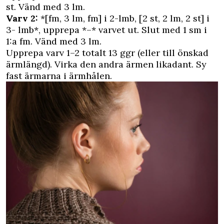
st. Vänd med 3 lm.
Varv 2:
*[fm, 3 lm, fm] i 2-lmb, [2 st, 2 lm, 2 st] i
3- lmb*, upprepa *–* varvet ut. Slut med 1 sm i
1:a fm. Vänd med 3 lm.
Upprepa varv 1–2 totalt 13 ggr (eller till önskad
ärmlängd). Virka den andra ärmen likadant. Sy
fast ärmarna i ärmhålen.