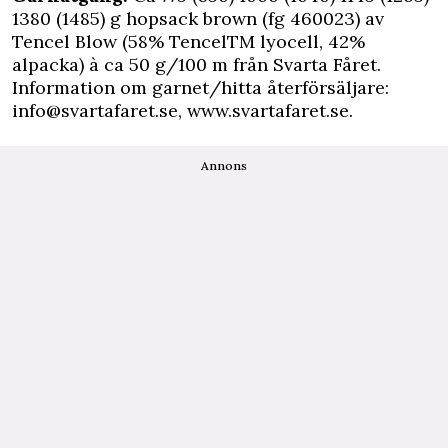
1380 (1485) g hopsack brown (fg 460023) av
Tencel Blow (58% TencelTM lyocell, 42%
alpacka) à ca 50 g/100 m från Svarta Fåret.
Information om garnet/hitta återförsäljare:
info@svartafaret.se
,
www.svartafaret.se
.
Annons