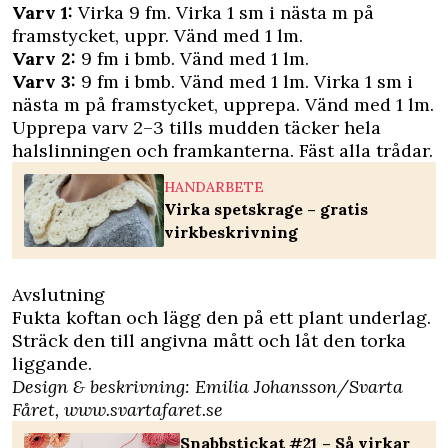
Varv 1:
Virka 9 fm. Virka 1 sm i nästa m på
framstycket, uppr. Vänd med 1 lm.
Varv 2:
9 fm i bmb. Vänd med 1 lm.
Varv 3:
9 fm i bmb. Vänd med 1 lm. Virka 1 sm i
nästa m på framstycket, upprepa. Vänd med 1 lm.
Upprepa varv 2–3 tills mudden täcker hela
halslinningen och framkanterna. Fäst alla trådar.
HANDARBETE
Virka spetskrage – gratis
virkbeskrivning
Avslutning
Fukta koftan och lägg den på ett plant underlag.
Sträck den till angivna mått och låt den torka
liggande.
Design & beskrivning: Emilia Johansson/Svarta
Fåret,
www.svartafaret.se
Snabbstickat #21 – Så virkar