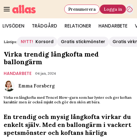
Prenumerera
Logga in
LIVSÖDEN
TRÄDGÅRD
RELATIONER
HANDARBETE
NYTT!
Korsord
Gratis stickmönster
Gratis vir
Lästips:
Virka trendig långkofta med
ballongärm
HANDARBETE
04 jan, 2024
Emma Forsberg
Virka en långkofta med Tencel Blow-garn som har lyster och ger koftan
karaktär men är också mjukt och gör den skön att bära.
En trendig och mysig långkofta virkar du
enkelt själv. Med en ballongärm i vackert
spetsmönster och koftans härliga