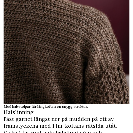
Med halvstolpar får långkoftan en snygg struktur.
Halslinning
Fäst garnet längst ner på mudden på ett av
framstyckena med 1 lm, koftans rätsida utåt.
Virka 1 fm runt hela halslinningen och