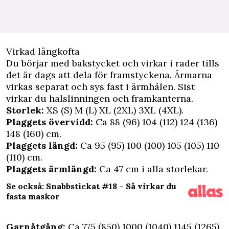
Virkad långkofta
Du börjar med bakstycket och virkar i rader tills
det är dags att dela för framstyckena. Ärmarna
virkas separat och sys fast i ärmhålen. Sist
virkar du halslinningen och framkanterna.
Storlek:
XS (S) M (L) XL (2XL) 3XL (4XL).
Plaggets övervidd:
Ca 88 (96) 104 (112) 124 (136)
148 (160) cm.
Plaggets längd:
Ca 95 (95) 100 (100) 105 (105) 110
(110) cm.
Plaggets ärmlängd:
Ca 47 cm i alla storlekar.
Se också: Snabbstickat #18 – Så virkar du
fasta maskor
Garnåtgång:
Ca 775 (850) 1000 (1040) 1145 (1265)