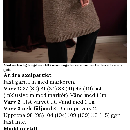
Med en härlig längd ner till knäna ungefär så kommer koftan att värma
gott.
Andra axelpartiet
Fäst garn i m med markören.
Varv 1:
27 (30) 31 (34) 38 (41) 45 (49) hst
(inklusive m med markör). Vänd med 1 lm.
Varv 2
: Hst varvet ut. Vänd med 1 lm.
Varv 3 och följande:
Upprepa varv 2.
Upprepa 98 (98) 104 (104) 109 (109) 115 (115) ggr.
Fäst inte.
Mudd nertill