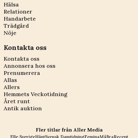
Hälsa
Relationer
Handarbete
Trädgård
Nöje
Kontakta oss
Kontakta oss
Annonsera hos oss
Prenumerera
Allas
Allers
Hemmets Veckotidning
Året runt
Antik auktion
Fler titlar från Aller Media
Elle Sverige
Hänt
Svensk Damtidning
Femina
MåBra
Recept