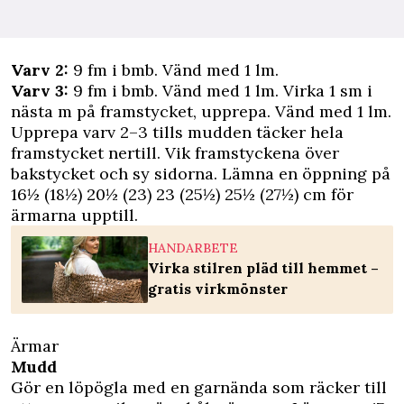
Varv 2:
9 fm i bmb. Vänd med 1 lm.
Varv 3:
9 fm i bmb. Vänd med 1 lm. Virka 1 sm i
nästa m på framstycket, upprepa. Vänd med 1 lm.
Upprepa varv 2–3 tills mudden täcker hela
framstycket nertill. Vik framstyckena över
bakstycket och sy sidorna. Lämna en öppning på
16½ (18½) 20½ (23) 23 (25½) 25½ (27½) cm för
ärmarna upptill.
HANDARBETE
Virka stilren pläd till hemmet –
gratis virkmönster
Ärmar
Mudd
Gör en löpögla med en garnända som räcker till