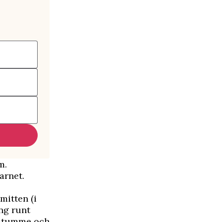
m.
arnet.
mitten (i
ång runt
er tumme och