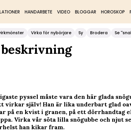
LATIONER
HANDARBETE
VIDEO
BLOGGAR
HOROSKOP
virkmönster
Virka för nybörjare
Sy
Brodera
Se ''sna
 beskrivning
ligaste pyssel måste vara den här glada snö
t virkar själv! Han är lika underbart glad oav
r på en kvist i granen, på ett dörrhandtag el
ppa. Virka vår söta lilla snögubbe och njut s
helst han kikar fram.