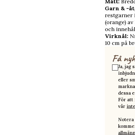
Mått:
Bredd
Garn & -åt
restgarner i
(orange) av
och innehål
Virknål:
N
10 cm på b
Få nyh
Ja, jag
inbjudn
eller s
marknad
dessa e
För att
vår
int
Notera 
kommer 
allmänn