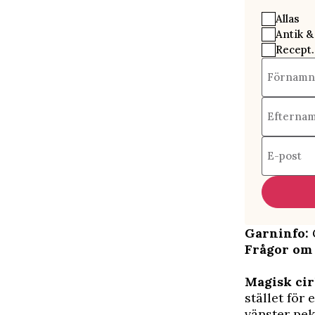
Allas
Antik &
Recept.
Förnamn
Efterna
E-post
Garninfo:
Frågor om
Magisk cir
stället för
vänster pek