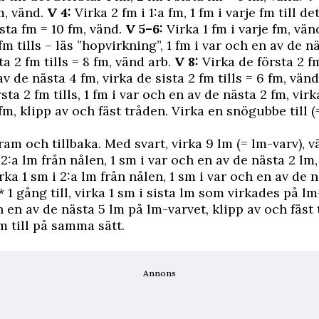
m, vänd.
V 4:
Virka 2 fm i 1:a fm, 1 fm i varje fm till de
ista fm = 10 fm, vänd.
V 5–6:
Virka 1 fm i varje fm, vän
fm tills – läs ”hopvirkning”, 1 fm i var och en av de n
ta 2 fm tills = 8 fm, vänd arb.
V 8:
Virka de första 2 fm 
v de nästa 4 fm, virka de sista 2 fm tills = 6 fm, vän
sta 2 fm tills, 1 fm i var och en av de nästa 2 fm, virk
 fm, klipp av och fäst tråden. Virka en snögubbe till (
fram och tillbaka. Med svart, virka 9 lm (= lm-varv), 
 2:a lm från nålen, 1 sm i var och en av de nästa 2 lm,
ka 1 sm i 2:a lm från nålen, 1 sm i var och en av de n
1 gång till, virka 1 sm i sista lm som virkades på lm
h en av de nästa 5 lm på lm-varvet, klipp av och fäst 
m till på samma sätt.
Annons