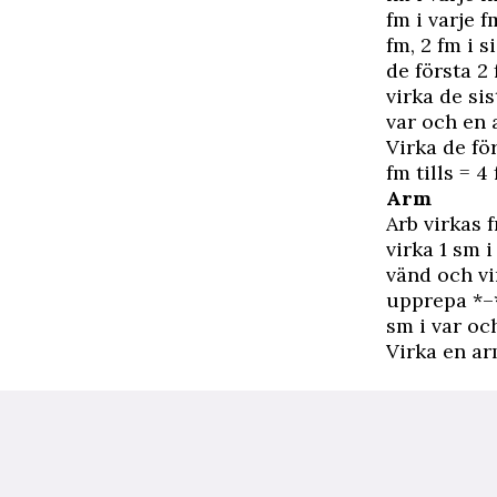
fm i varje f
fm, 2 fm i s
de första 2 
virka de sis
var och en a
Virka de för
fm tills = 4
Arm
Arb virkas 
virka 1 sm i
vänd och vir
upprepa *–* 
sm i var oc
Virka en ar