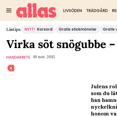
LIVSÖDEN
TRÄDGÅRD
RE
NYTT!
Korsord
Gratis stickmönster
Gratis 
Lästips:
Virka söt snögubbe –
19 nov, 2015
HANDARBETE
Julens ro
som du lät
han hamna
nyckelkni
honom var