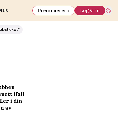
Prenumerera
Logga in
PLUS
bbstickat''
gubben
sett ifall
ler i din
en av