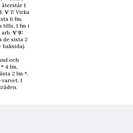
t återstår 1
d.
V 7:
Virka
ästa 6 fm,
tills, 1 fm i
d arb.
V 9:
a de sista 2
= baksida).
vänd och
 * 4 lm,
ästa 2 lm *,
-varvet, 1
tråden.