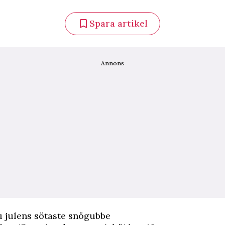
Spara artikel
Annons
u julens sötaste snögubbe