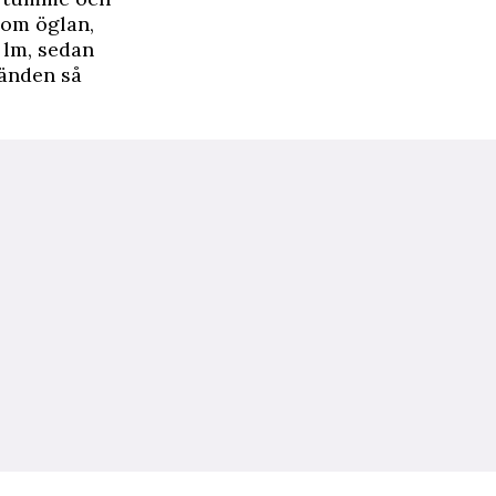
nom öglan,
 lm, sedan
nänden så