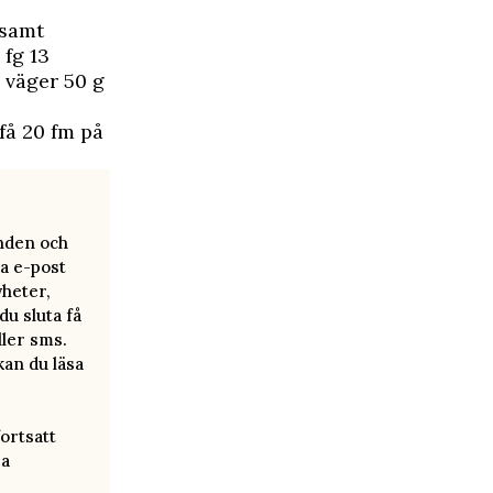
 samt
 fg 13
 väger 50 g
få 20 fm på
anden och
a e-post
yheter,
u sluta få
ller sms.
kan du läsa
ortsatt
ra