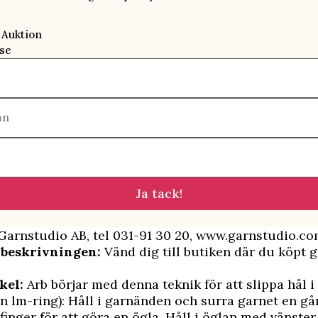
 Auktion
se
mn
Ja tack!
Garnstudio AB, tel 031-91 30 20, www.garnstudio.co
 beskrivningen:
Vänd dig till butiken där du köpt g
kel:
Arb börjar med denna teknik för att slippa hål i 
 en lm-ring): Håll i garnänden och surra garnet en g
finger för att göra en ögla. Håll i öglan med vänst