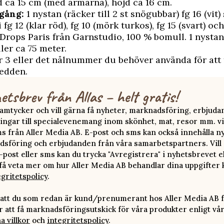
 ca 15 cm (med armarna), höjd ca 16 cm.
gång:
1 nystan (räcker till 2 st snögubbar) fg 16 (vit)
 fg 12 (klar röd), fg 10 (mörk turkos), fg 15 (svart) och
 Drops Paris från Garnstudio, 100 % bomull. 1 nystan
ler ca 75 meter.
r 3 eller det nålnummer du behöver använda för att 
redden.
etsbrev från Allas – helt gratis!
 samtycker och vill gärna få nyheter, marknadsföring, erbjud
ingar till specialevenemang inom skönhet, mat, resor mm. vi
ms från Aller Media AB. E-post och sms kan också innehålla n
sföring och erbjudanden från våra samarbetspartners. Vill d
-post eller sms kan du trycka "Avregistrera" i nyhetsbrevet e
 få veta mer om hur Aller Media AB behandlar dina uppgifter 
egritetspolicy
.
att du som redan är kund/prenumerant hos Aller Media AB f
att få marknadsföringsutskick för våra produkter enligt vå
a villkor
och
integritetspolicy
.