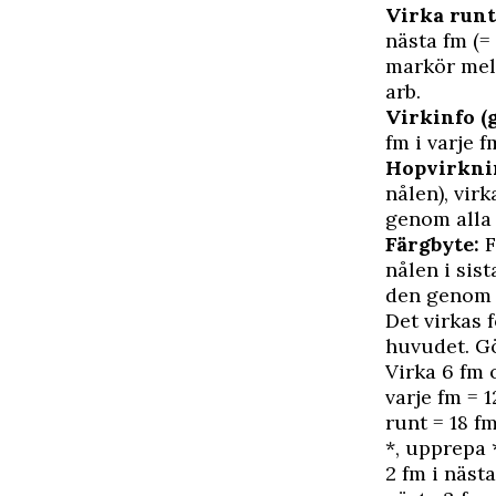
Virka runt
nästa fm (=
markör mell
arb.
Virkinfo (
fm i varje f
Hopvirkni
nålen), vir
genom alla 
Färgbyte:
F
nålen i sis
den genom a
Det virkas f
huvudet. Gö
Virka 6 fm
varje fm = 
runt = 18 f
*, upprepa 
2 fm i näst