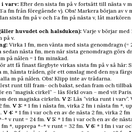
 i varv:
Efter den sista fm på v fortsätt till nästa v m
 1:a fm från föregående v). Obs! Markera början av v
an sista fm på v och 1:a fm på nästa v, låt markören 
gäller huvudet och halsduken):
Varje v börjar med 1
m på v.
ng:
Virka 1 fm, men vänta med sista genomdragn (= 
ka sedan nästa fm, men när sista genomdragn görs d
m på nålen = 1 fm minskad.
ör att få finast färgbyte virkas sista fm på v så här: S
ta m, hämta tråden, gör ett omslag med den nya färg
lla m på nålen. Obs! Klipp inte av trådarna.
örst runt till fram- och bakst, sedan fram och tillbak
r en ”magisk cirkel” – läs förkl ovan – med vit Paris,
 om den magiska cirkeln.
V 2:
Läs ”virka runt i varv”. 
12 fm.
V 3:
* 1 fm i nästa fm, virka 2 fm i nästa fm *, u
m.
V 4:
* 1 fm i var och en av de nästa 2 fm, virka 2 fm
*–* v runt = 24 fm.
V 5:
* 1 fm i var och en av de nästa
a fm *, upprepa *–* v runt = 32 fm.
V 6:
* 1 fm i var o