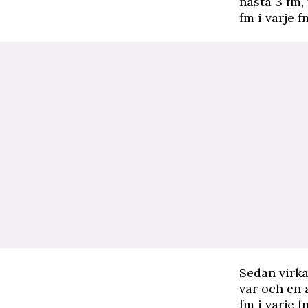
nästa 3 fm, 
fm i varje f
Sedan virka
var och en 
fm i varje f