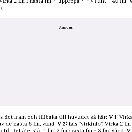
virka 2 fm i nästa fm *, upprepa *–* v runt = 40 fm.
V
m.
Annons
s det fram och tillbaka till huvudet så här:
V 1:
Virka 
av de nästa 6 fm, vänd.
V 2:
Läs ”virkinfo”. Virka 2 fm 
m till det återstår 1 fm, 2 fm i sista fm = 8 fm, vänd.
V 