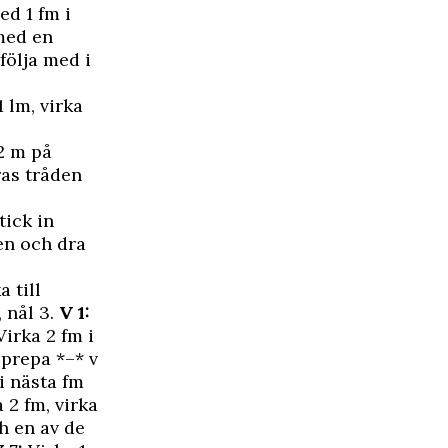
ed 1 fm i
 med en
följa med i
 lm, virka
2 m på
ras tråden
tick in
en och dra
a till
 nål 3.
V 1:
Virka 2 fm i
pprepa *–* v
 i nästa fm
 2 fm, virka
ch en av de