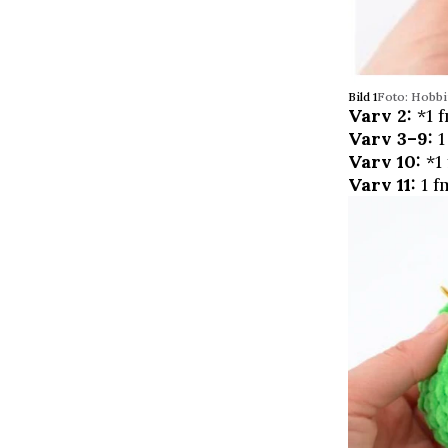
Bild 1
Foto: Hobbi
Varv 2:
*1 f
Varv 3–9:
1
Varv 10:
*1 
Varv 11:
1 fm