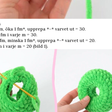
i
m, öka 1 fm*, upprepa *–* varvet ut = 30.
 fm i varje m = 30.
fm, minska 1 fm*, upprepa *–* varvet ut = 20.
 i varje m = 20 (bild 1).