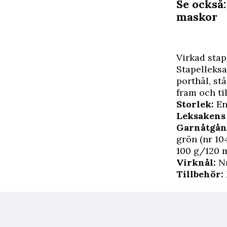
Se också:
maskor
Virkad stap
Stapelleksak
porthål, st
fram och ti
Storlek:
En
Leksakens 
Garnåtgån
grön (nr 10
100 g/120 
Virknål:
Nr
Tillbehör: