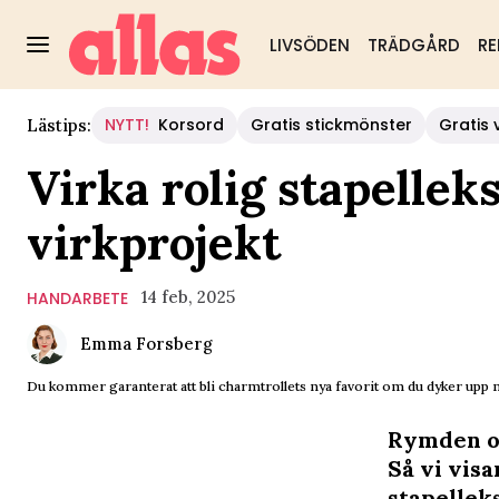
LIVSÖDEN
TRÄDGÅRD
RE
NYTT!
Korsord
Gratis stickmönster
Gratis 
Lästips:
Virka rolig stapellek
virkprojekt
14 feb, 2025
HANDARBETE
Emma Forsberg
Du kommer garanterat att bli charmtrollets nya favorit om du dyker upp m
Rymden oc
Så vi visa
stapelleks