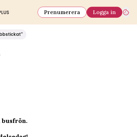
Prenumerera
Logga in
PLUS
bbstickat''
 busfrön.
ödelsedag!