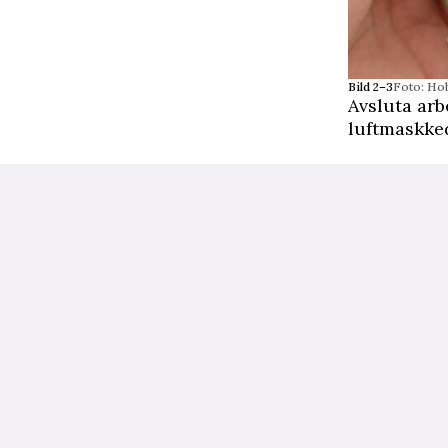
Bild 2–3
Foto: Ho
Avsluta arb
luftmaskked