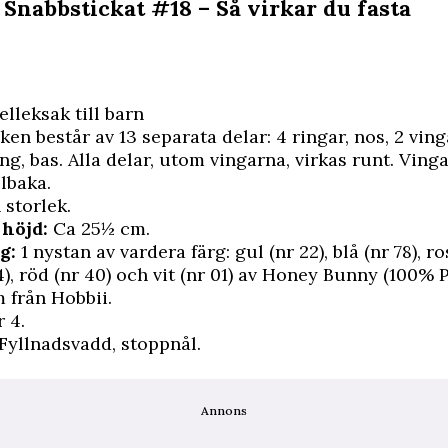
 Snabbstickat #18 – Så virkar du fasta
elleksak till barn
en består av 13 separata delar: 4 ringar, nos, 2 ving
ång, bas. Alla delar, utom vingarna, virkas runt. Ving
llbaka.
 storlek.
höjd:
Ca 25½ cm.
g:
1 nystan av vardera färg: gul (nr 22), blå (nr 78), ro
4), röd (nr 40) och vit (nr 01) av Honey Bunny (100% 
m från
Hobbii
.
 4.
Fyllnadsvadd, stoppnål.
Annons