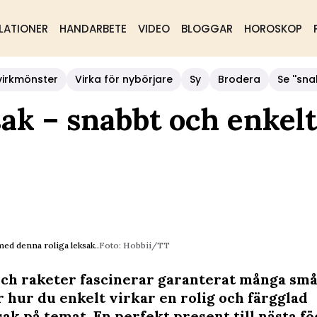
LATIONER
HANDARBETE
VIDEO
BLOGGAR
HOROSKOP
virkmönster
Virka för nybörjare
Sy
Brodera
Se ''sna
sak – snabbt och enkelt
ed denna roliga leksak..
Foto: Hobbii/TT
h raketer fascinerar garanterat många små
r hur du enkelt virkar en rolig och färgglad
ak på temat. En perfekt present till nästa f