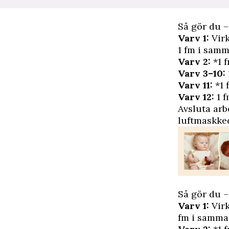
Så gör du –
Varv 1:
Virk
1 fm i samm
Varv 2:
*1 f
Varv 3–10:
Varv 11:
*1 
Varv 12:
1 f
Avsluta arb
luftmaskked
Så gör du –
Varv 1:
Virk
fm i samma 