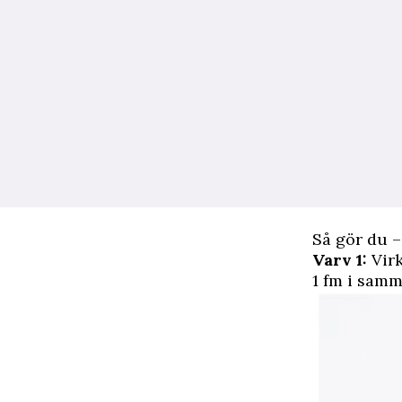
Så gör du –
Varv 1:
Virk
1 fm i samm