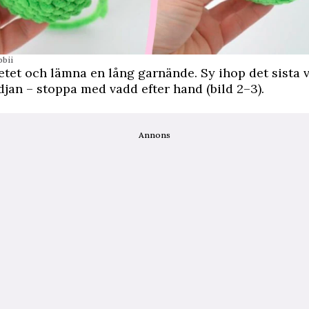
bbii
etet och lämna en lång garnände. Sy ihop det sista 
jan – stoppa med vadd efter hand (bild 2–3).
Annons