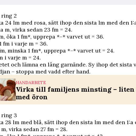
 ring 2
a 24 lm med rosa, sätt ihop den sista lm med den 1:
a m, virka sedan 23 fm = 24.
m, öka 1 fm*, upprepa *–* varvet ut = 36.
1 fm i varje m = 36.
fm, minska 1 fm*, upprepa *–* varvet ut = 24.
m i varje m = 24.
etet och lämna en lång garnände. Sy ihop det sista 
jan – stoppa med vadd efter hand.
HANDARBETE
Virka till familjens minsting – liten
med öron
 ring 3
a 28 lm med blå, sätt ihop den sista lm med den 1:a 
m, virka sedan 27 fm = 28.