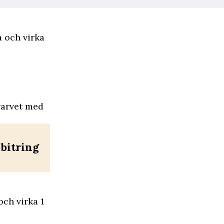
a och virka
varvet med
 bitring
och virka 1