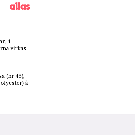
ar, 4
arna virkas
sa (nr 45),
Polyester) à