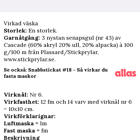
Virkad väska
Storlek:
En storlek.
Garnåtgång:
3 nystan senapsgul (nr 43) av
Cascade (60% akryl 20% ull, 20% alpacka) à 100
g/100 m från Plassard/Stickprylar,
www.stickprylar.se
.
Se också: Snabbstickat #18 – Så virkar du
fasta maskor
Virknål:
Nr 6.
Virkfasthet:
12 fm och 14 varv med virknål nr 6
= 10x10 cm.
Virkförklarignar:
Luftmaska =
lm
Fast maska =
fm
Beskrivning