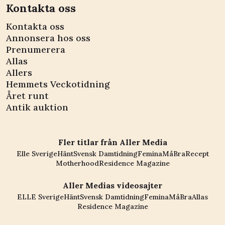
Kontakta oss
Kontakta oss
Annonsera hos oss
Prenumerera
Allas
Allers
Hemmets Veckotidning
Året runt
Antik auktion
Fler titlar från Aller Media
Elle Sverige
Hänt
Svensk Damtidning
Femina
MåBra
Recept
Motherhood
Residence Magazine
Aller Medias videosajter
ELLE Sverige
Hänt
Svensk Damtidning
Femina
MåBra
Allas
Residence Magazine