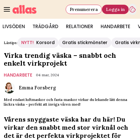
Prenumerera
Logga in
LIVSÖDEN
TRÄDGÅRD
RELATIONER
HANDARBETE
NYTT!
Korsord
Gratis stickmönster
Gratis vir
Lästips:
Virka trendig väska – snabbt och
enkelt virkprojekt
HANDARBETE
04 mar, 2024
Emma Forsberg
Med endast ­luftmaskor och fasta maskor virkar du ­lekande lätt denna
läckra väska – perfekt att inviga ­våren med!
Vårens snyggaste väska har du här! Du
virkar den snabbt med stor virknål och
det är det perfekta virkprojektet för