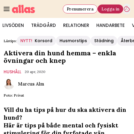
Prenumerera
Logga in
LIVSÖDEN
TRÄDGÅRD
RELATIONER
HANDARBETE
NYTT!
Korsord
Husmorstips
Städning
Återb
Lästips:
Aktivera din hund hemma – enkla
övningar och knep
HUSHÅLL
20 apr, 2020
Marcus Alm
Foto: Privat
Vill du ha tips på hur du ska aktivera din
hund?
Här är tips på både mental och fysiskt
stimulering för din fyrfotade vän.