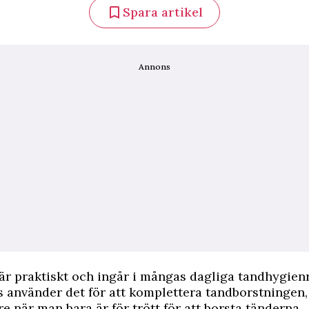
Spara artikel
Annons
r praktiskt och ingår i mångas dagliga tandhygienr
ss använder det för att komplettera tandborstningen,
re när man bara är för trött för att borsta tänderna.