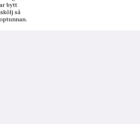
ar bytt
skölj så
 soptunnan.