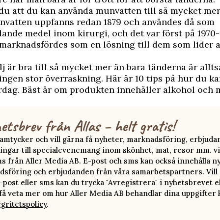
du att du kan använda munvatten till så mycket mer
nvatten uppfanns redan 1879 och användes då som
ande medel inom kirurgi, och det var först på 1970
arknadsfördes som en lösning till dem som lider a
j är bra till så mycket mer än bara tänderna är allts
ingen stor överraskning. Här är 10 tips på hur du k
ardag. Bäst är om produkten innehåller alkohol och m
.
etsbrev från Allas – helt gratis!
 samtycker och vill gärna få nyheter, marknadsföring, erbjud
ingar till specialevenemang inom skönhet, mat, resor mm. vi
ms från Aller Media AB. E-post och sms kan också innehålla n
sföring och erbjudanden från våra samarbetspartners. Vill d
-post eller sms kan du trycka "Avregistrera" i nyhetsbrevet e
 få veta mer om hur Aller Media AB behandlar dina uppgifter 
egritetspolicy
.