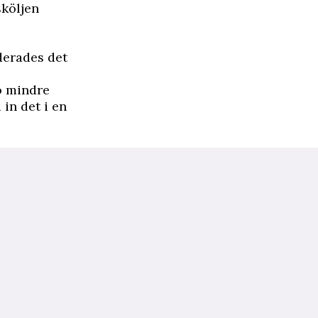
sköljen
derades det
o mindre
 in det i en