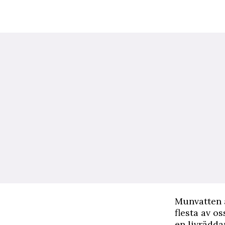
Munvatten ä
flesta av o
en livrädda