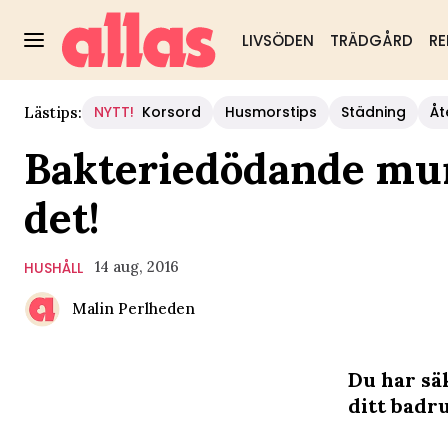
LIVSÖDEN
TRÄDGÅRD
RE
NYTT!
Korsord
Husmorstips
Städning
Åt
Lästips:
Bakteriedödande muns
det!
14 aug, 2016
HUSHÅLL
Malin Perlheden
Du har sä
ditt badr