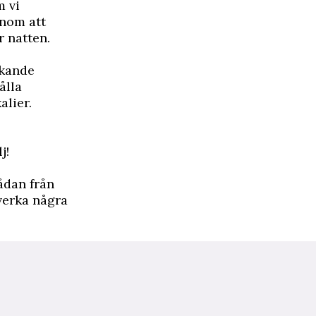
m vi
enom att
r natten.
rkande
ålla
alier.
j!
ådan från
 verka några