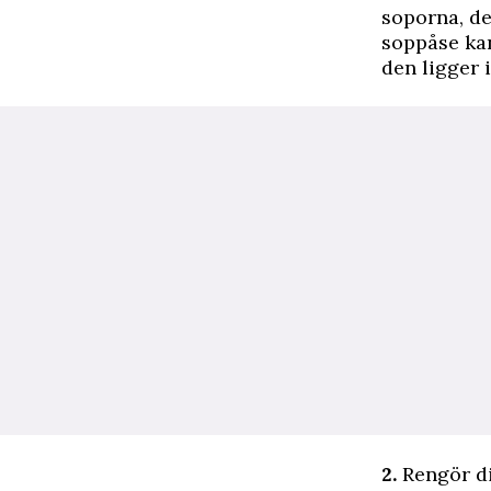
soporna, det
soppåse kan
den ligger 
2.
Rengör di