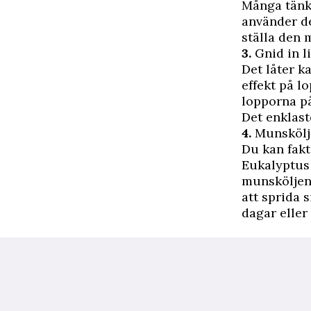
Många tänke
använder de
ställa den 
3.
Gnid in l
Det låter k
effekt på l
lopporna på
Det enklast
4.
Munskölj f
Du kan fakt
Eukalyptus 
munsköljene
att sprida 
dagar eller 