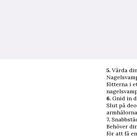
5.
Vårda din
Nagelsvamp 
fötterna i 
nagelsvamp
6.
Gnid in d
Slut på deo
armhålorna.
7.
Snabbstä
Behöver di
för att få e