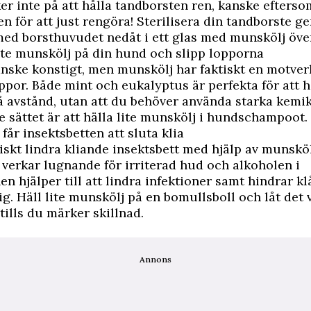
r inte på att hålla tandborsten ren, kanske efterso
n för att just rengöra! Sterilisera din tandborste g
med borsthuvudet nedåt i ett glas med munskölj öve
ite munskölj på din hund och slipp lopporna
anske konstigt, men munskölj har faktiskt en motve
oppor. Både mint och eukalyptus är perfekta för att h
 avstånd, utan att du behöver använda starka kemik
e sättet är att hälla lite munskölj i hundschampoot.
år insektsbetten att sluta klia
iskt lindra kliande insektsbett med hjälp av munsköl
verkar lugnande för irriterad hud och alkoholen i
n hjälper till att lindra infektioner samt hindrar kl
sig. Häll lite munskölj på en bomullsboll och låt det
tills du märker skillnad.
Annons