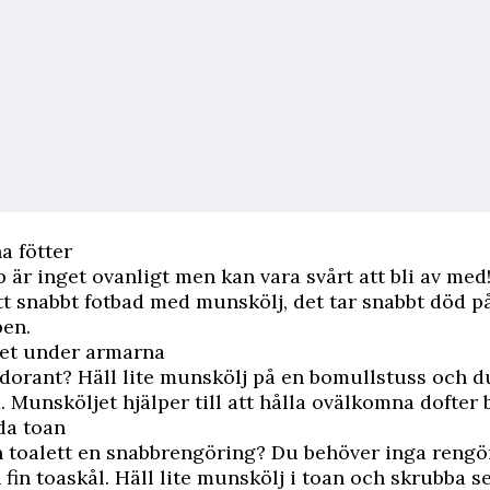
a fötter
är inget ovanligt men kan vara svårt att bli av med
ett snabbt fotbad med munskölj, det tar snabbt död p
en.
et under armarna
dorant? Häll lite munskölj på en bomullstuss och du
 Munsköljet hjälper till att hålla ovälkomna dofter 
da toan
n toalett en snabbrengöring? Du behöver inga reng
n fin toaskål. Häll lite munskölj i toan och skrubba 