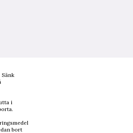
! Sänk
å
tta i
borta.
öringsmedel
sedan bort