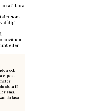
 än att bara
-talet som
v dålig
å
an använda
int eller
anden och
a e-post
yheter,
u sluta få
ller sms.
kan du läsa