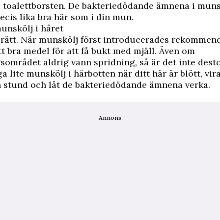
d toalettborsten. De bakteriedödande ämnena i mun
ecis lika bra här som i din mun.
nskölj i håret
e rätt. När munskölj först introducerades rekommen
t bra medel för att få bukt med mjäll. Även om
området aldrig vann spridning, så är det inte dest
 lite munskölj i hårbotten när ditt hår är blött, vira
 stund och låt de bakteriedödande ämnena verka.
Annons