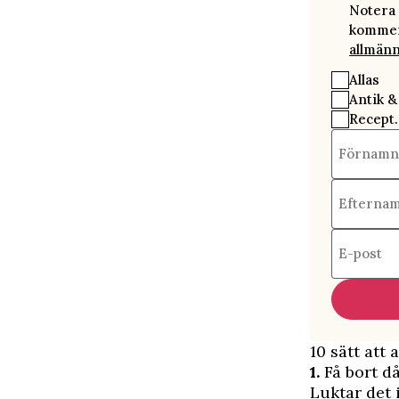
Notera 
kommer 
allmänn
Allas
Antik &
Recept.
Förnamn
Efterna
E-post
10 sätt att
1.
Få bort då
Luktar det 