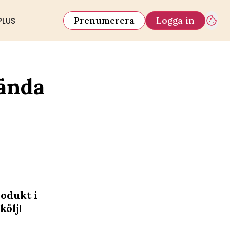
Prenumerera
Logga in
PLUS
vända
rodukt i
kölj!