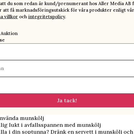
att du som redan är kund/prenumerant hos Aller Media AB f
att få marknadsföringsutskick för våra produkter enligt vå
a villkor
och
integritetspolicy
.
 Auktion
se
mn
Ja tack!
 använda munskölj
lig lukt i avfallsspannen med munskölj
illa i din soptunna? Dränk en servett i munskölj och