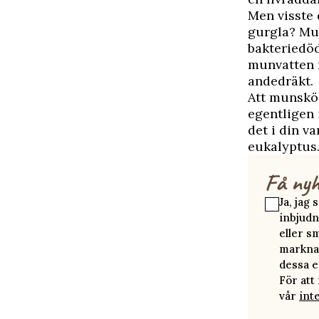
Men visste 
gurgla? Mu
bakteriedöd
munvatten m
andedräkt.
Att munsköl
egentligen 
det i din v
eukalyptus
Få nyh
Ja, jag
inbjudn
eller s
marknad
dessa e
För att
vår
int