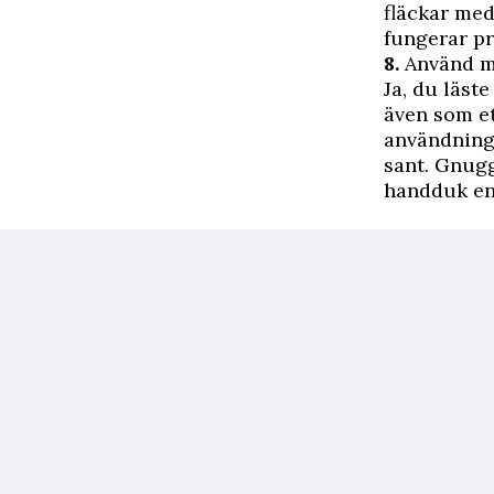
fläckar me
fungerar pr
8.
Använd mu
Ja, du läst
även som et
användnings
sant. Gnugga
handduk en