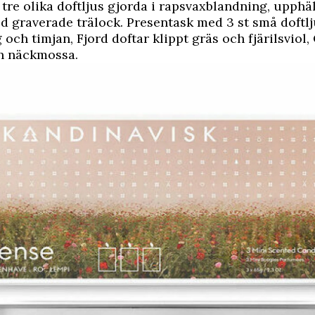
 tre olika doftljus gjorda i rapsvaxblandning, upphäl
d graverade trälock. Presentask med 3 st små doftlju
 och timjan, Fjord doftar klippt gräs och fjärilsviol,
ch näckmossa.