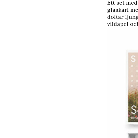
Ett set med
glaskärl me
doftar ljung
vildapel o