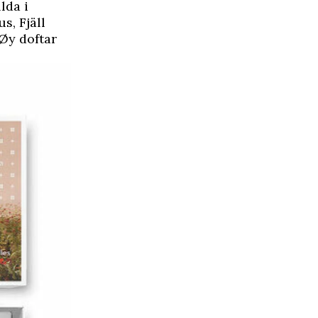
lda i
s, Fjäll
 Øy doftar