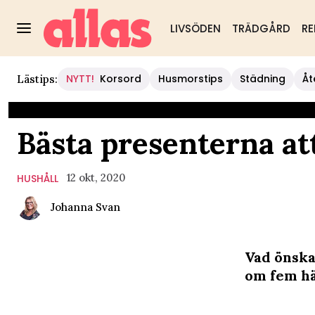
LIVSÖDEN
TRÄDGÅRD
RE
NYTT!
Korsord
Husmorstips
Städning
Åt
Lästips:
Bästa presenterna at
12 okt, 2020
HUSHÅLL
Johanna Svan
Vad önska
om fem hä