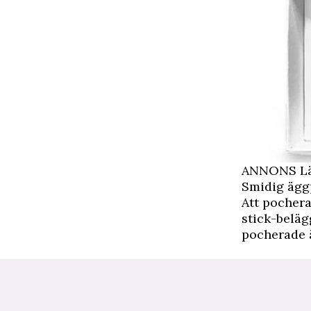
ANNONS Läs
Smidig ägg
Att pochera
stick-beläg
pocherade ä