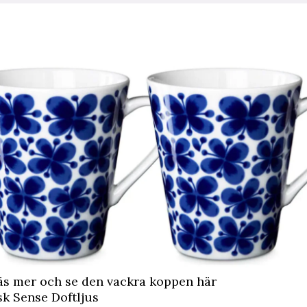
 mer och se den vackra koppen här
k Sense Doftljus