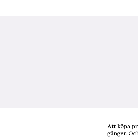
A
tt köpa pr
gånger. Och