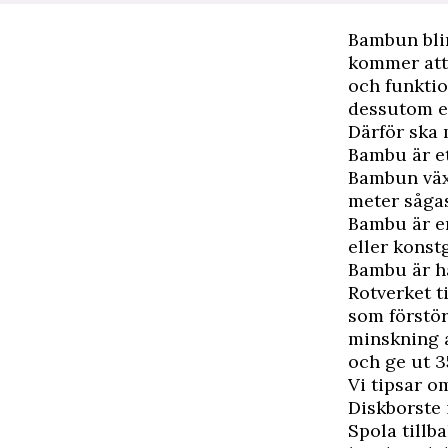
B
ambun bli
kommer att 
och funktio
dessutom en
Därför ska
Bambu är e
Bambun växe
meter sågas
Bambu är e
eller konst
Bambu är hå
Rotverket t
som förstör
minskning 
och ge ut 3
Vi tipsar o
Diskborste
Spola tillba