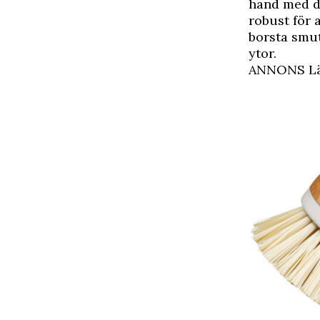
hand med de
robust för 
borsta smut
ytor.
ANNONS Läs