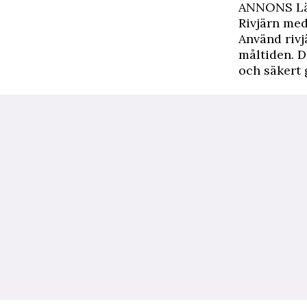
ANNONS Läs
Rivjärn me
Använd rivj
måltiden. D
och säkert 