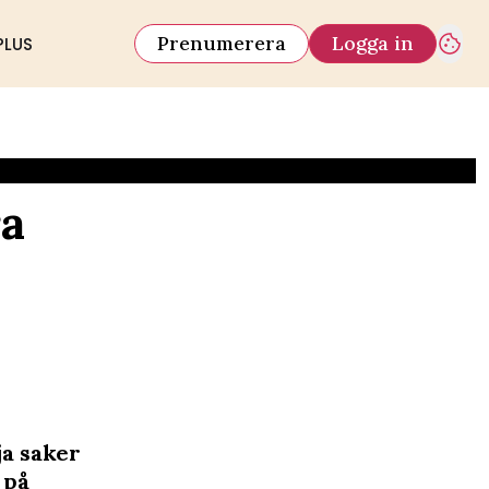
Prenumerera
Logga in
PLUS
ra
ja saker
 på