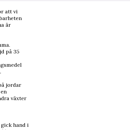
 att vi
lbarheten
na är
mma.
jd på 35
ngsmedel
.
på jordar
 en
dra växter
 gick hand i