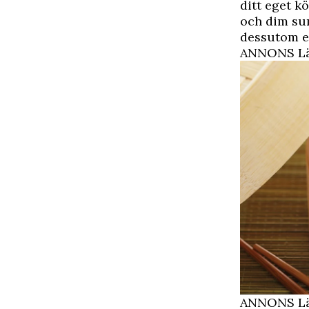
ditt eget k
och dim sum
dessutom e
ANNONS Läs
ANNONS Läs