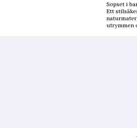
Sopset i b
Ett stilsäke
naturmateri
utrymmen oc