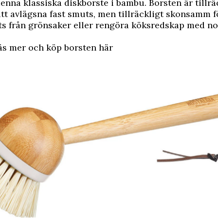
nna klassiska diskborste i bambu. Borsten är tillrä
att avlägsna fast smuts, men tillräckligt skonsamm f
s från grönsaker eller rengöra köksredskap med no
 mer och köp borsten här