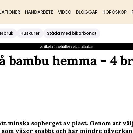
LATIONER
HANDARBETE
VIDEO
BLOGGAR
HOROSKOP
erbruk
Huskurer
Städa med bikarbonat
Artikeln innehåller reklamlänkar
 på bambu hemma – 4 b
 att minska sopberget av plast. Genom att väl
 som växer snabbt och har mindre påverkan