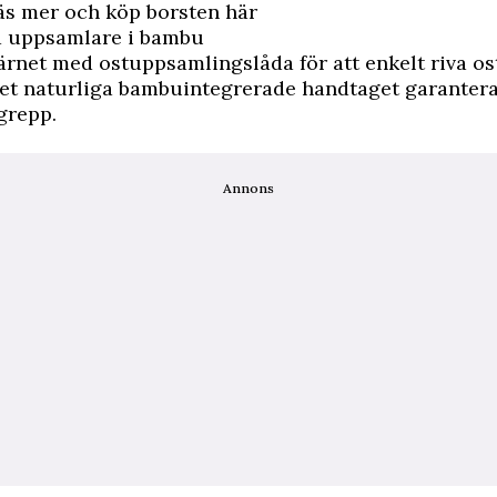
 mer och köp borsten här
d uppsamlare i bambu
ärnet med ostuppsamlingslåda för att enkelt riva ost
et naturliga bambuintegrerade handtaget garanterar
grepp.
Annons