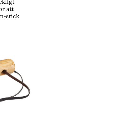
ckligt
ör att
n-stick