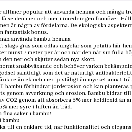
r alltmer populär att använda hemma och många tror
få se den mer och mer i inredningen framöver. Hål
nen är några av fördelarna. De ekologiska aspekter
 fantastisk bonus.
 man använda bambu hemma
tt slags gräs som odlas ungefär som potatis här he
r minst 7 meter per år och när den når sin fulla hö
 den ner och skjuter sedan nya skott.
normt snabbväxande och behöver varken bekämpni
gödsel samtidigt som det är naturligt antibakteriellt
rdare än ek och mer ljuståligt än mycket annat trä.
ill bambu förhindrar jorderosion och kan planteras 
ts genom avverkning och erosion. Bambu bidrar till
av CO2 genom att absorbera 5% mer koldioxid än an
5% mer syre i luften än träd.
m fina saker i bambu!
 i bambu
ka till en enklare tid, när funktionalitet och elegans