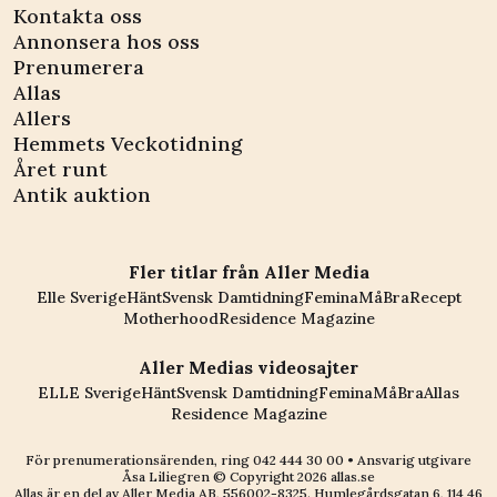
Kontakta oss
Annonsera hos oss
Prenumerera
Allas
Allers
Hemmets Veckotidning
Året runt
Antik auktion
Fler titlar från Aller Media
Elle Sverige
Hänt
Svensk Damtidning
Femina
MåBra
Recept
Motherhood
Residence Magazine
Aller Medias videosajter
ELLE Sverige
Hänt
Svensk Damtidning
Femina
MåBra
Allas
Residence Magazine
För prenumerationsärenden, ring
042 444 30 00
• Ansvarig utgivare
Åsa Liliegren © Copyright
2026
allas.se
Allas är en del av
Aller Media AB, 556002-8325
. Humlegårdsgatan 6, 114 46