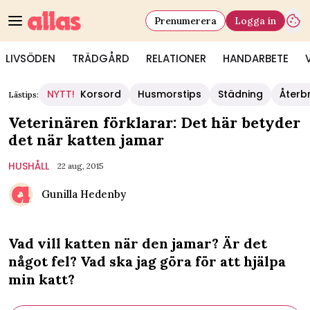
Prenumerera
Logga in
LIVSÖDEN
TRÄDGÅRD
RELATIONER
HANDARBETE
NYTT!
Korsord
Husmorstips
Städning
Återb
Lästips:
Veterinären förklarar: Det här betyder
det när katten jamar
HUSHÅLL
22 aug, 2015
Gunilla Hedenby
Vad vill katten när den jamar? Är det
något fel? Vad ska jag göra för att hjälpa
min katt?