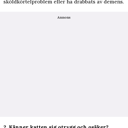
sköldkörtelproblem eller ha drabbats av demens.
Annons
2. Känner katten sig otrygg och osäker?