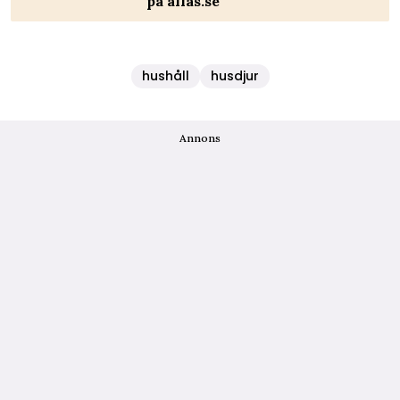
på allas.se
hushåll
husdjur
Annons