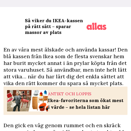
Så viker du IKEA-kassen
på rätt sätt – sparar
massor av plats
E
n av våra mest älskade och använda kassar! Den
blå kassen från Ikea som de flesta svenskar hem
har burit mycket annat i än prylar köpta från det
stora varuhuset. Så användbar, men inte helt lätt
att vika… när du har lärt dig det enkla sättet att
vika den rätt kommer du spara så mycket plats.
ANTIKT OCH LOPPIS
Ikea-favoriterna som ökat mest
i värde – se hela listan här
Den gick en våg genom rummet och en skräck