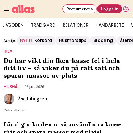
Prenumerera
Logga in
LIVSÖDEN
TRÄDGÅRD
RELATIONER
HANDARBETE
NYTT!
Korsord
Husmorstips
Städning
Återb
Lästips:
IKEA
Du har vikt din Ikea-kasse fel i hela
ditt liv – så viker du på rätt sätt och
sparar massor av plats
HUSHÅLL
26 jan, 2026
Åsa Liliegren
Foto: allas.se
Lär dig vika denna så användbara kasse
rätt och spara massor med plats!