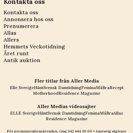
Kontakta oss
Kontakta oss
Annonsera hos oss
Prenumerera
Allas
Allers
Hemmets Veckotidning
Året runt
Antik auktion
Fler titlar från Aller Media
Elle Sverige
Hänt
Svensk Damtidning
Femina
MåBra
Recept
Motherhood
Residence Magazine
Aller Medias videosajter
ELLE Sverige
Hänt
Svensk Damtidning
Femina
MåBra
Allas
Residence Magazine
För prenumerationsärenden, ring
042 444 30 00
• Ansvarig utgivare