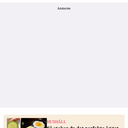
Annons
HUSHÅLL
Så steker du det perfekta ägget