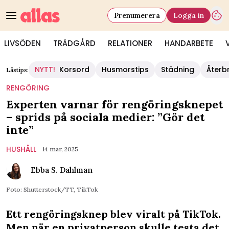
Prenumerera
Logga in
LIVSÖDEN
TRÄDGÅRD
RELATIONER
HANDARBETE
NYTT!
Korsord
Husmorstips
Städning
Återb
Lästips:
RENGÖRING
Experten varnar för rengöringsknepet
– sprids på sociala medier: ”Gör det
inte”
HUSHÅLL
14 mar, 2025
Ebba S. Dahlman
Foto: Shutterstock/TT, TikTok
Ett rengöringsknep blev viralt på TikTok.
Men när en privatperson skulle testa det