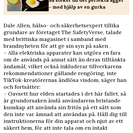
– med hjälp av en gurka
Dale Allen, hälso- och säkerhetsexpert tillika
grundare av företaget The SafetyVerse, talade
med brittiska magasinet i samband med
brandnyheten för att ge sin syn på saken .
– Alla elektriska apparater kan utgöra en fara
om de används på annat sätt än deras tilltänkta
ändamål, vilket också inkluderar tillverkarens
rekommendationer gällande rengöring, inte
TikTok-kreatörernas ändlösa visdom, säger han
och fortsätter:
– Oavsett hur elden startades i det här fallet, så
är grundorsaken ändå användarens bristande
kunskap att använda sin fritös på ett sätt som
den inte var ämnad att användas på. Håll dig till
instruktionerna för din apparat och njut av ett
säkert hem, för att inte tala om en intakt