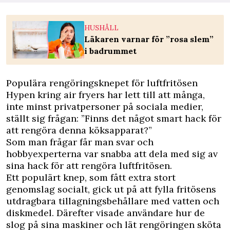
HUSHÅLL
Läkaren varnar för ”rosa slem”
i badrummet
Populära rengöringsknepet för luftfritösen
Hypen kring air fryers har lett till att många,
inte minst privatpersoner på sociala medier,
ställt sig frågan: ”Finns det något smart hack för
att rengöra denna köksapparat?”
Som man frågar får man svar och
hobbyexperterna var snabba att dela med sig av
sina hack för att rengöra luftfritösen.
Ett populärt knep, som fått extra stort
genomslag socialt, gick ut på att fylla fritösens
utdragbara tillagningsbehållare med vatten och
diskmedel. Därefter visade användare hur de
slog på sina maskiner och lät rengöringen sköta