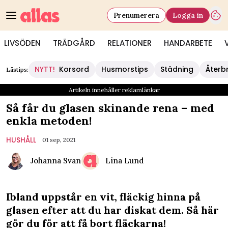
Prenumerera
Logga in
LIVSÖDEN
TRÄDGÅRD
RELATIONER
HANDARBETE
NYTT!
Korsord
Husmorstips
Städning
Återb
Lästips:
Artikeln innehåller reklamlänkar
Så får du glasen skinande rena – med
enkla metoden!
HUSHÅLL
01 sep, 2021
Johanna Svan
Lina Lund
Ibland uppstår en vit, fläckig hinna på
glasen efter att du har diskat dem. Så här
gör du för att få bort fläckarna!