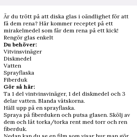
Ä
r du trött på att diska glas i oändlighet för att
få dem rena? Här kommer receptet på ett
mirakelmedel som får dem rena på ett kick!
Rengör glas enkelt
Du behöver:
Vitvinsvinäger
Diskmedel
Vatten
Sprayflaska
Fiberduk
Gör så här:
Ta 1 del vintvinsvinäger, 1 del diskmedel och 3
delar vatten. Blanda vätskorna.
Häll upp på en sprayflaska.
Spraya på fiberduken och putsa glasen. Skölj av
dem och låt torka/torka rent med torr och ren
fiberduk.
Nedan kan du se en film som visar hur man gör.