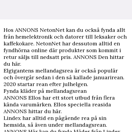
Hos
ANNONS NetonNet
kan du också fynda allt
från hemelektronik och datorer till leksaker och
kaffekokare. NetonNet har dessutom alltid en
fyndhörna online där produkter som kommit i
retur säljs till nedsatt pris.
ANNONS Den hittar
du här.
Elgigantens mellandagsrea
är också populär
och övergår sedan i den så kallade januarirean.
2020 startar rean efter julhelgen.
Fynda kläder på mellandagsrean
ANNONS Ellos
har ett stort utbud från flera
kända varumärken. Ellos speciella reasida
ANNONS hittar du här.
Lindex har alltid en pågående rea på sin
hemsida, så även under mellandagsrean.
ANNONS Här kan du fynda kläder från Lindex.