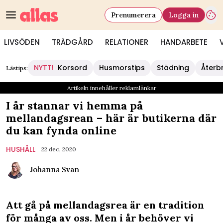
Prenumerera
Logga in
LIVSÖDEN
TRÄDGÅRD
RELATIONER
HANDARBETE
NYTT!
Korsord
Husmorstips
Städning
Återb
Lästips:
Artikeln innehåller reklamlänkar
I år stannar vi hemma på
mellandagsrean – här är butikerna där
du kan fynda online
HUSHÅLL
22 dec, 2020
Johanna Svan
Att gå på mellandagsrea är en tradition
för många av oss. Men i år behöver vi