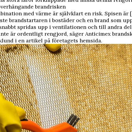
överhängande brandrisken
mbination med värme är självklart en risk. Spisen är
ste brandstartaren i bostäder och en brand som up
snabbt spridas upp i ventilationen och till andra de
inte är ordentligt rengjord, säger
Anticimex
brandsk
lund i en artikel på företagets hemsida.