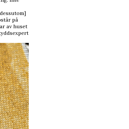
 [dessutom]
pstår på
lar av huset
yddsexpert