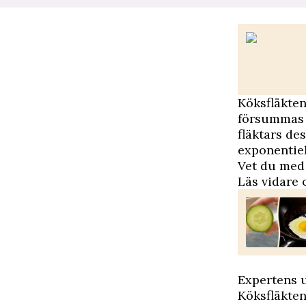
K
öksfläkten
försummas 
fläktars de
exponentiel
Vet du med 
Läs vidare 
Expertens u
Köksfläkten