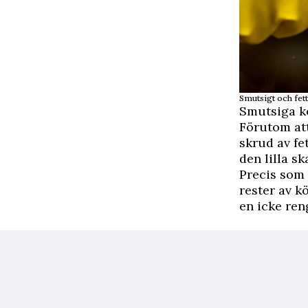
Smutsigt och fett
Smutsiga kö
Förutom att
skrud av fe
den lilla s
Precis som 
rester av k
en icke reng