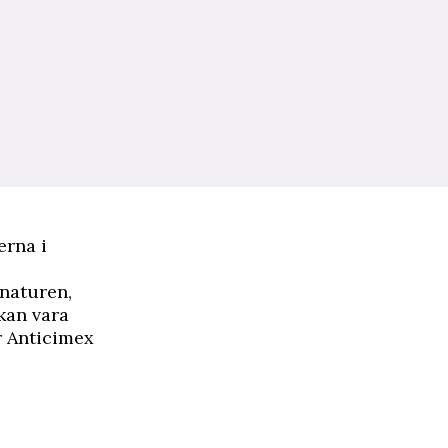
erna i
 naturen,
 kan vara
r Anticimex