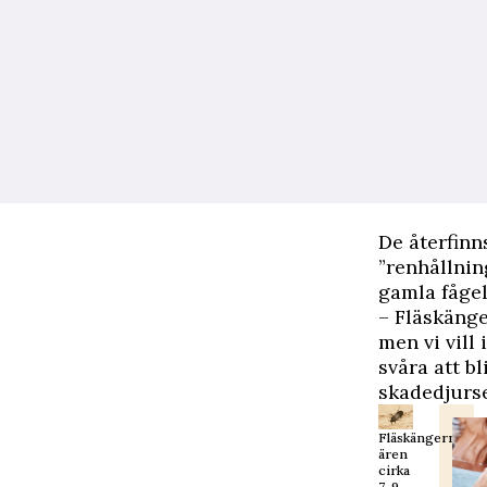
De återfinn
”renhållnin
gamla fåge
– Fläskänge
men vi vill
svåra att b
skadedjurse
Fläskängern
ären
cirka
7-9