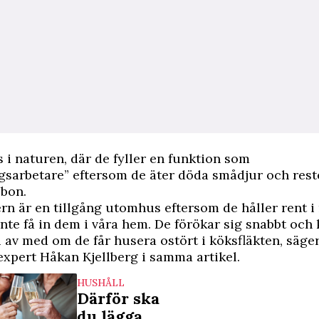
s i naturen, där de fyller en funktion som
gsarbetare” eftersom de äter döda smådjur och rest
lbon.
rn är en tillgång utomhus eftersom de håller rent i
 inte få in dem i våra hem. De förökar sig snabbt och
li av med om de får husera ostört i köksfläkten, säge
xpert Håkan Kjellberg i samma artikel.
HUSHÅLL
Därför ska
du lägga