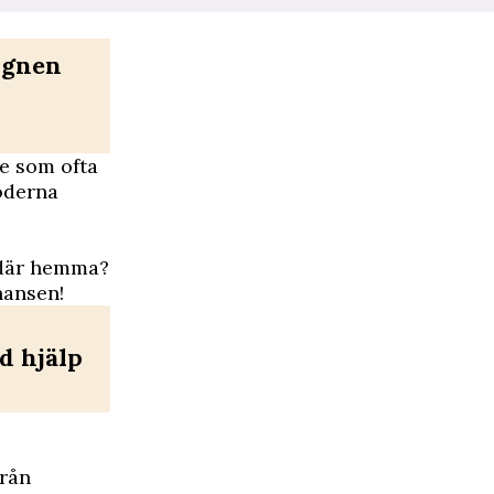
ugnen
de som ofta
oderna
t där hemma?
hansen!
d hjälp
från