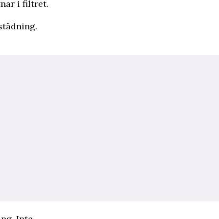
r i filtret.
städning.
ng. Inte