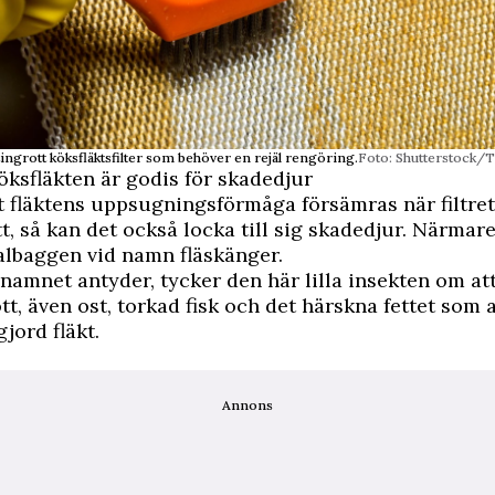
ingrott köksfläktsfilter som behöver en rejäl rengöring.
Foto: Shutterstock/
ksfläkten är godis för skadedjur
 fläktens uppsugningsförmåga försämras när filtret 
tt, så kan det också locka till sig skadedjur. Närmar
kalbaggen vid namn fläskänger.
namnet antyder, tycker den här lilla insekten om at
ött, även ost, torkad fisk och det härskna fettet som 
jord fläkt.
Annons