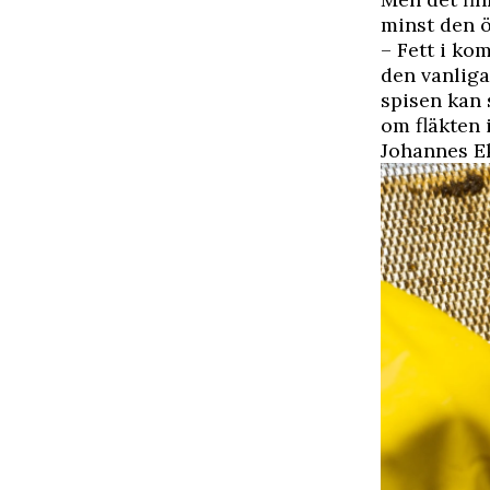
minst den 
– Fett i ko
den vanliga
spisen kan 
om fläkten 
Johannes Ek