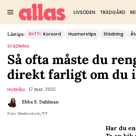
LIVSÖDEN
TRÄDGÅRD
RE
NYTT!
Korsord
Husmorstips
Städning
Åt
Lästips:
STÄDNING
Så ofta måste du ren
direkt farligt om du
17 mar, 2025
HUSHÅLL
Ebba S. Dahlman
Foto: Shutterstock/TT
Har du en 
Ta en kik