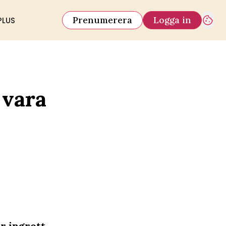
Prenumerera
Logga in
PLUS
 vara
r ingrott