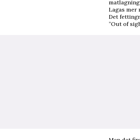
matlagningen
Lagas mer m
Det fetting
”Out of sig
Men det fin