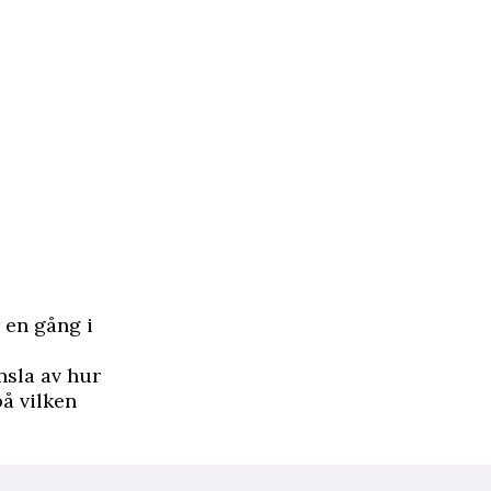
 en gång i
änsla av hur
på vilken