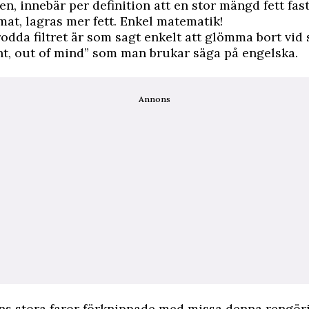
, innebär per definition att en stor mängd fett fastna
at, lagras mer fett. Enkel matematik!
rodda filtret är som sagt enkelt att glömma bort vid 
ht, out of mind” som man brukar säga på engelska.
Annons
ns stora faror förknippade med missa denna rengöri