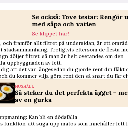
Se också: Tove testar: Rengör 
med såpa och vatten
Se klippet här!
, och framför allt filtret på undersidan, är ett områ
i städsammanhang. Troligtvis eftersom de flesta m
sign döljer filtret, så man är helt ovetandes om den
la uppbyggnaden av fett.
dig att det var längesedan du gjorde rent din fläk
och du kommer vilja göra rent den så snart du får c
HUSHÅLL
Så steker du det perfekta ägget – me
av en gurka
ppmaning: Kan bli en dödsfälla
s funktion, att suga upp matos som innehåller fett 