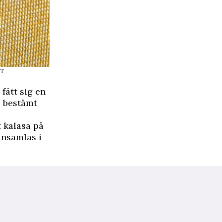
TT
fått sig en
e bestämt
t kalasa på
ansamlas i