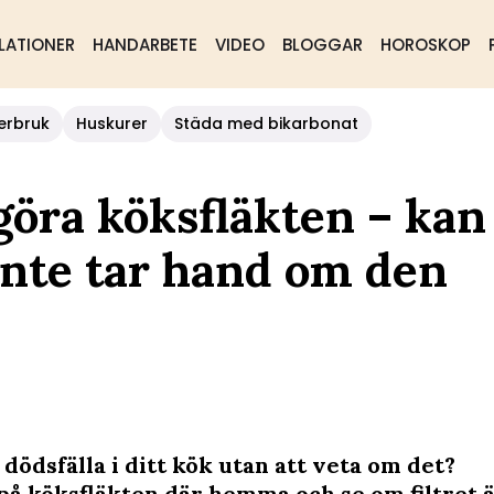
LATIONER
HANDARBETE
VIDEO
BLOGGAR
HOROSKOP
erbruk
Huskurer
Städa med bikarbonat
göra köksfläkten – kan
 inte tar hand om den
dödsfälla i ditt kök utan att veta om det?
 på köksfläkten där hemma och se om filtret ä