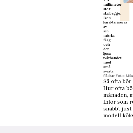
millimeter
stor
skalbagge.
Den
karaktäriseras
av
sin
mörka
färg
och
det
ljusa
tvärbandet
med
små
svarta
fläckar.
Foto: Mik
Så ofta bör
Hur ofta bö
månaden, mi
Inför som ru
snabbt just 
modell köks