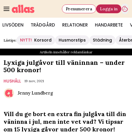
Prenumerera
Logga in
LIVSÖDEN
TRÄDGÅRD
RELATIONER
HANDARBETE
NYTT!
Korsord
Husmorstips
Städning
Återb
Lästips:
Artikeln innehåller reklamlänkar
Lyxiga julgåvor till väninnan – under
500 kronor!
HUSHÅLL
19 nov, 2021
Jenny Lundberg
Vill du ge bort en extra fin julgåva till din
väninna i jul, men inte vet vad? Vi tipsar
om 15 lyxiga gåvor under 500 kronor!