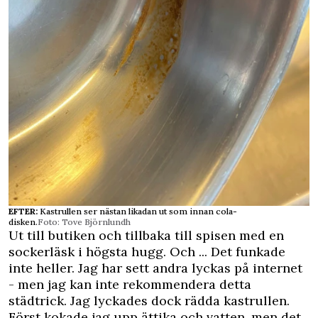
EFTER:
Kastrullen ser nästan likadan ut som innan cola-
disken.
Foto: Tove Björnlundh
Ut till butiken och tillbaka till spisen med en
sockerläsk i högsta hugg. Och ... Det funkade
inte heller. Jag har sett andra lyckas på internet
- men jag kan inte rekommendera detta
städtrick. Jag lyckades dock rädda kastrullen.
Först kokade jag upp ättika och vatten, men det