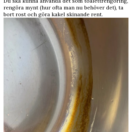
Du ska kunna använda det som toalettrengöring,
rengöra mynt (hur ofta man nu behöver det), ta
bort rost och göra kakel skinande rent.