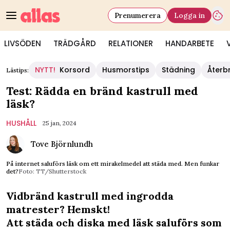
Prenumerera
Logga in
LIVSÖDEN
TRÄDGÅRD
RELATIONER
HANDARBETE
NYTT!
Korsord
Husmorstips
Städning
Återb
Lästips:
Test: Rädda en bränd kastrull med
läsk?
HUSHÅLL
25 jan, 2024
Tove Björnlundh
På internet saluförs läsk om ett mirakelmedel att städa med. Men funkar
det?
Foto: TT/Shutterstock
Vidbränd kastrull med ingrodda
matrester? Hemskt!
Att städa och diska med läsk saluförs som