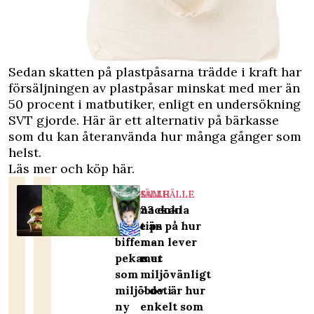
Sedan skatten på plastpåsarna trädde i kraft har
försäljningen av plastpåsar minskat med mer än
50 procent i matbutiker, enligt en undersökning
SVT
gjorde. Här är ett alternativ på bärkasse
som du kan återanvända hur många gånger som
helst.
Läs mer och köp här
.
SAMHÄLLE
SAMHÄLLE
Räkmackan
33 enkla
värre än
tips på hur
biffen –
man lever
pekas ut
mer
som
miljövänligt
miljöbov i
– det är hur
ny
enkelt som