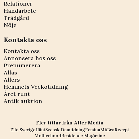
Relationer
Handarbete
Trädgård
Nöje
Kontakta oss
Kontakta oss
Annonsera hos oss
Prenumerera
Allas
Allers
Hemmets Veckotidning
Året runt
Antik auktion
Fler titlar från Aller Media
Elle Sverige
Hänt
Svensk Damtidning
Femina
MåBra
Recept
Motherhood
Residence Magazine