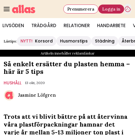
Prenumerera
Logga in
LIVSÖDEN
TRÄDGÅRD
RELATIONER
HANDARBETE
NYTT!
Korsord
Husmorstips
Städning
Återb
Lästips:
Artikeln innehåller reklamlänkar
Så enkelt ersätter du plasten hemma –
här är 5 tips
HUSHÅLL
13 okt, 2020
Jasmine Löfgren
Trots att vi blivit bättre på att återvinna
våra plastförpackningar hamnar det
varje år mellan 5-13 miljoner ton plast i