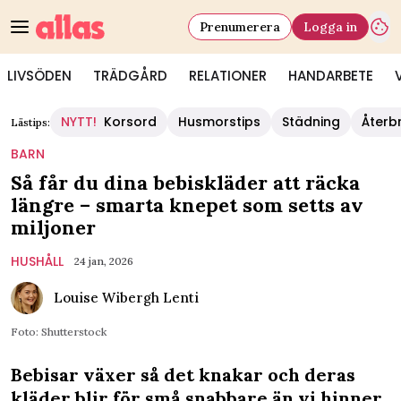
Prenumerera
Logga in
LIVSÖDEN
TRÄDGÅRD
RELATIONER
HANDARBETE
NYTT!
Korsord
Husmorstips
Städning
Återb
Lästips:
BARN
Så får du dina bebiskläder att räcka
längre – smarta knepet som setts av
miljoner
HUSHÅLL
24 jan, 2026
Louise Wibergh Lenti
Foto: Shutterstock
Bebisar växer så det knakar och deras
kläder blir för små snabbare än vi hinner