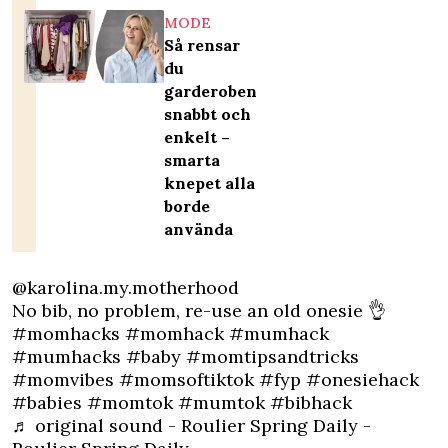
MODE
Så rensar
du
garderoben
snabbt och
enkelt –
smarta
knepet alla
borde
använda
@karolina.my.motherhood
No bib, no problem, re-use an old onesie 👌
#momhacks
#momhack
#mumhack
#mumhacks
#baby
#momtipsandtricks
#momvibes
#momsoftiktok
#fyp
#onesiehack
#babies
#momtok
#mumtok
#bibhack
♬ original sound - Roulier Spring Daily -