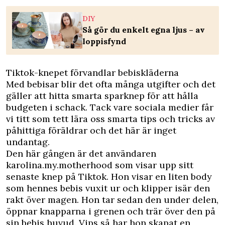
DIY
Så gör du enkelt egna ljus – av
loppisfynd
Tiktok-knepet förvandlar bebiskläderna
Med bebisar blir det ofta många utgifter och det
gäller att hitta smarta sparknep för att hålla
budgeten i schack. Tack vare sociala medier får
vi titt som tett lära oss smarta tips och tricks av
påhittiga föräldrar och det här är inget
undantag.
Den här gången är det användaren
karolina.my.motherhood som visar upp sitt
senaste knep på Tiktok. Hon visar en liten body
som hennes bebis vuxit ur och klipper isär den
rakt över magen. Hon tar sedan den under delen,
öppnar knapparna i grenen och trär över den på
sin bebis huvud. Vips så har hon skapat en