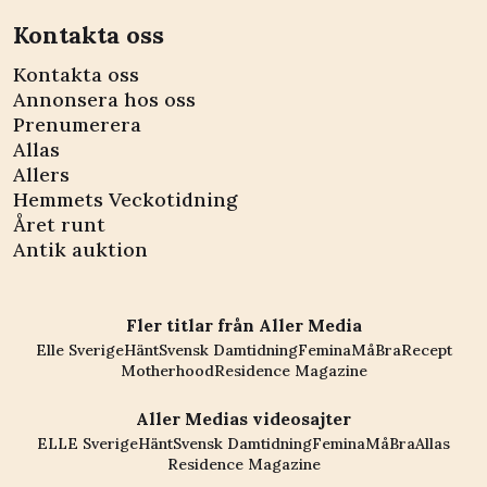
Kontakta oss
Kontakta oss
Annonsera hos oss
Prenumerera
Allas
Allers
Hemmets Veckotidning
Året runt
Antik auktion
Fler titlar från Aller Media
Elle Sverige
Hänt
Svensk Damtidning
Femina
MåBra
Recept
Motherhood
Residence Magazine
Aller Medias videosajter
ELLE Sverige
Hänt
Svensk Damtidning
Femina
MåBra
Allas
Residence Magazine