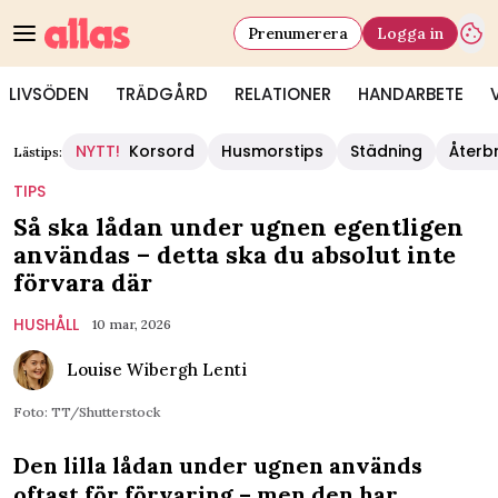
Prenumerera
Logga in
LIVSÖDEN
TRÄDGÅRD
RELATIONER
HANDARBETE
NYTT!
Korsord
Husmorstips
Städning
Återb
Lästips:
TIPS
Så ska lådan under ugnen egentligen
användas – detta ska du absolut inte
förvara där
HUSHÅLL
10 mar, 2026
Louise Wibergh Lenti
Foto: TT/Shutterstock
Den lilla lådan under ugnen används
oftast för förvaring – men den har