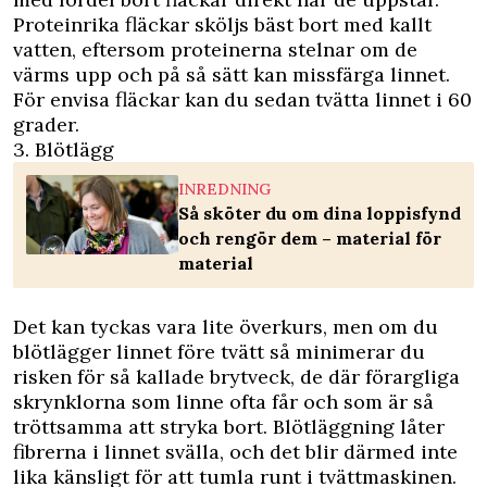
Proteinrika fläckar sköljs bäst bort med kallt
vatten, eftersom proteinerna stelnar om de
värms upp och på så sätt kan missfärga linnet.
För envisa fläckar kan du sedan tvätta linnet i 60
grader.
3. Blötlägg
INREDNING
Så sköter du om dina loppisfynd
och rengör dem – material för
material
Det kan tyckas vara lite överkurs, men om du
blötlägger linnet före tvätt så minimerar du
risken för så kallade brytveck, de där förargliga
skrynklorna som linne ofta får och som är så
tröttsamma att stryka bort. Blötläggning låter
fibrerna i linnet svälla, och det blir därmed inte
lika känsligt för att tumla runt i tvättmaskinen.