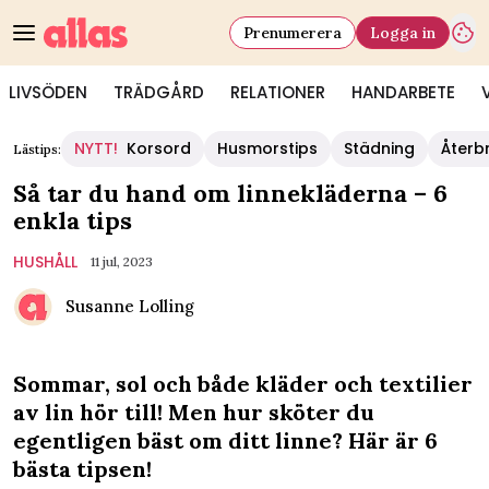
Prenumerera
Logga in
LIVSÖDEN
TRÄDGÅRD
RELATIONER
HANDARBETE
NYTT!
Korsord
Husmorstips
Städning
Återb
Lästips:
Så tar du hand om linnekläderna – 6
enkla tips
HUSHÅLL
11 jul, 2023
Susanne Lolling
Sommar, sol och både kläder och textilier
av lin hör till! Men hur sköter du
egentligen bäst om ditt linne? Här är 6
bästa tipsen!