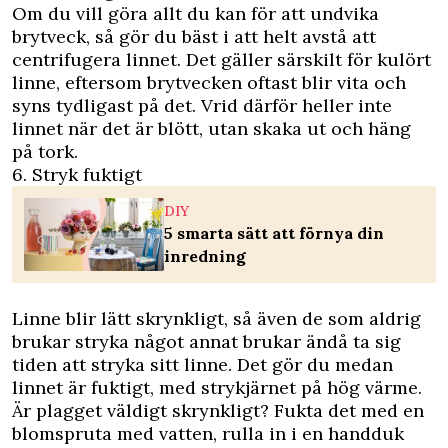
Om du vill göra allt du kan för att undvika
brytveck, så gör du bäst i att helt avstå att
centrifugera linnet. Det gäller särskilt för kulört
linne, eftersom brytvecken oftast blir vita och
syns tydligast på det. Vrid därför heller inte
linnet när det är blött, utan skaka ut och häng
på tork.
6. Stryk fuktigt
DIY
5 smarta sätt att förnya din
inredning
Linne blir lätt skrynkligt, så även de som aldrig
brukar stryka något annat brukar ändå ta sig
tiden att stryka sitt linne. Det gör du medan
linnet är fuktigt, med strykjärnet på hög värme.
Är plagget väldigt skrynkligt? Fukta det med en
blomspruta med vatten, rulla in i en handduk