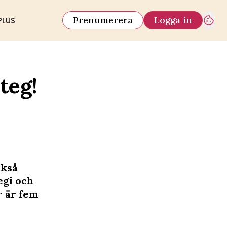
Prenumerera
Logga in
PLUS
teg!
ckså
egi och
r är fem