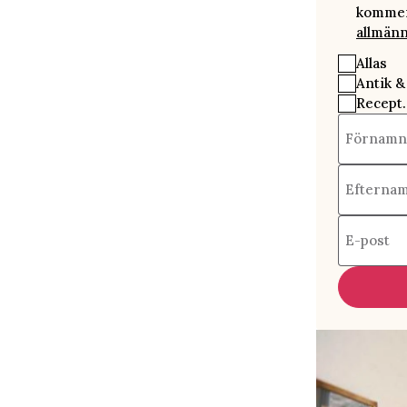
kommer 
allmänn
Allas
Antik &
Recept.
Förnamn
Efterna
E-post