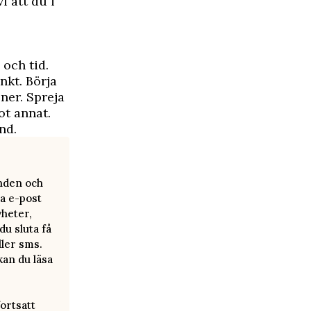
i att du i
 och tid.
nkt. Börja
ner. Spreja
t annat.
nd.
anden och
a e-post
yheter,
u sluta få
ller sms.
kan du läsa
ortsatt