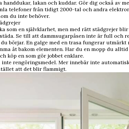
 handdukar, lakan och kuddar. Gör dig också av me
mla telefoner från tidigt 2000-tal och andra elektro
som du inte behöver.
tädgrejer
ka som en självklarhet, men med rätt städgrejer bli
 städa. Se till att dammsugarpåsen inte är full och r
 du börjar. En galge med en trasa fungerar utmärkt 
mma åt bakom elementen. Har du en mopp du alltid 
ch köp en som gör jobbet enklare.
inte rengöringsmedel. Mer innebär inte automatisk
stället att det blir flammigt.