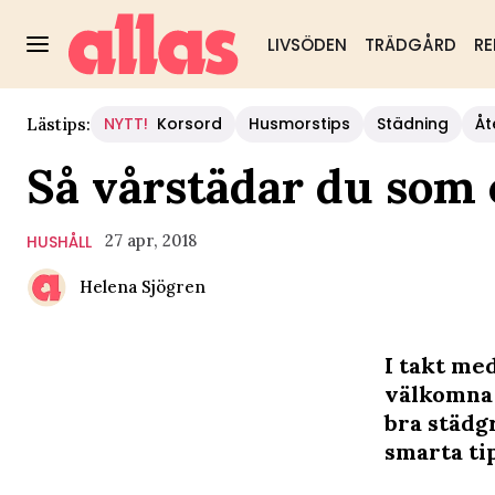
LIVSÖDEN
TRÄDGÅRD
RE
NYTT!
Korsord
Husmorstips
Städning
Åt
Lästips:
Så vårstädar du som e
27 apr, 2018
HUSHÅLL
Helena Sjögren
I takt med
välkomna 
bra städg
smarta tip