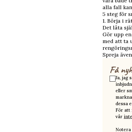
vara både t
alla fall kan
5 steg för 
1. Börja i r
Det låta sj
Gör upp en 
med att ta 
rengörings
Spreja även
Få nyh
Ja, jag
inbjudn
eller s
marknad
dessa e
För att
vår
int
Notera 