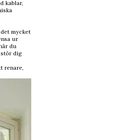
d kablar,
niska
r det mycket
ensa ur
när du
stör dig
t renare,