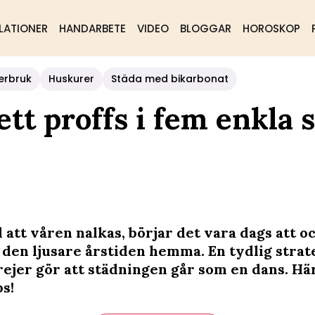
LATIONER
HANDARBETE
VIDEO
BLOGGAR
HOROSKOP
erbruk
Huskurer
Städa med bikarbonat
tt proffs i fem enkla s
 att våren nalkas, börjar det vara dags att o
den ljusare årstiden hemma. En tydlig strat
rejer gör att städningen går som en dans. Hä
s!