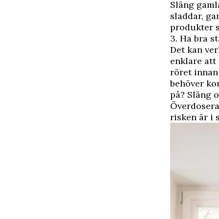
Släng gamla
sladdar, ga
produkter 
3. Ha bra s
Det kan ver
enklare att
röret innan
behöver ko
på? Släng o
Överdosera 
risken är i 