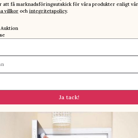
att få marknadsföringsutskick för våra produkter enligt vå
a villkor
och
integritetspolicy
.
 Auktion
se
mn
Ja tack!