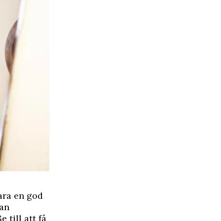
ara en god
dan
 till att få