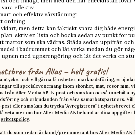
rist och tråkigt, men med den här checklistan lovar v
 vara effektiv.
smart och effektiv vårstädning:
ätt ordning
älvklart, men detta kan faktiskt spara dig både energi
plan, skriv en lista och bocka sedan av punkt för pu
ut mattor som ska vädras. Städa sedan uppifrån och 
medel i badrummet och låt verka medan du gör någo
 ugnen med ugnsrengöring och låt det verka en stu
etsbrev från Allas – helt gratis!
 samtycker och vill gärna få nyheter, marknadsföring, erbjud
ingar till specialevenemang inom skönhet, mat, resor mm. vi
ms från Aller Media AB. E-post och sms kan också innehålla n
sföring och erbjudanden från våra samarbetspartners. Vill d
-post eller sms kan du trycka "Avregistrera" i nyhetsbrevet e
 få veta mer om hur Aller Media AB behandlar dina uppgifter 
egritetspolicy
.
att du som redan är kund/prenumerant hos Aller Media AB f