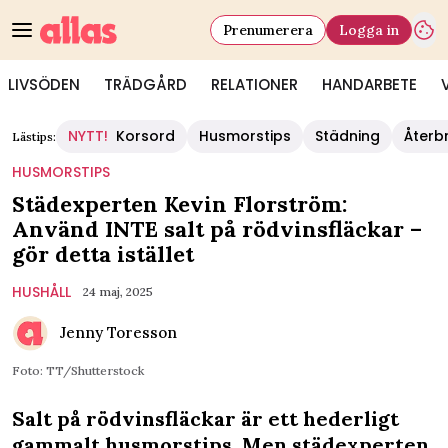
Prenumerera
Logga in
LIVSÖDEN
TRÄDGÅRD
RELATIONER
HANDARBETE
NYTT!
Korsord
Husmorstips
Städning
Återb
Lästips:
HUSMORSTIPS
Städexperten Kevin Florström:
Använd INTE salt på rödvinsfläckar –
gör detta istället
HUSHÅLL
24 maj, 2025
Jenny Toresson
Foto: TT/Shutterstock
Salt på rödvinsfläckar är ett hederligt
gammalt husmorstips. Men städexperten