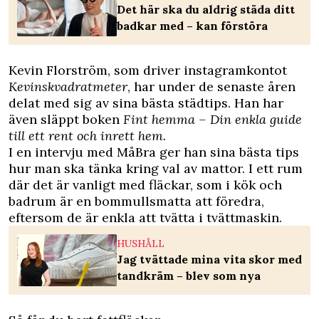
Det här ska du aldrig städa ditt
badkar med – kan förstöra
Kevin Florström, som driver instagramkontot
Kevinskvadratmeter
, har under de senaste åren
delat med sig av sina bästa städtips. Han har
även släppt boken
Fint hemma – Din enkla guide
till ett rent och inrett hem.
I en
intervju med MåBra
ger han sina bästa tips
hur man ska tänka kring val av mattor. I ett rum
där det är vanligt med fläckar, som i kök och
badrum är en bommullsmatta att föredra,
eftersom de är enkla att tvätta i tvättmaskin.
HUSHÅLL
Jag tvättade mina vita skor med
tandkräm – blev som nya